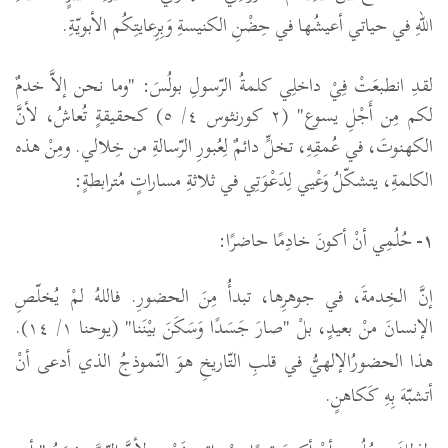
اللهِ في حياتي أعيشُها في حِضْنِ الكنيسةِ وَبِرِعايتِكُم الأبويّةِ.
لقدِ انطبعَتْ فِيْ داخلِي كلمةُ الرّسولِ بولُسَ:
"
وما نحن إلاَّ خدمٌ
لكم مِن أَجْلِ يسوع"
(٢ كورنثوس ٤/ ٥)
كحقيقةٍ تُعاشُ، لأنَّ
الكهنوتَ، في عُمقِهِ، تخلٍّ دائمٌ لِعُبورِ الرّسالةِ من خِلالي.
ومِنْ هذه
الكلمةِ، يتشكّلُ وَعْيي لِدَعْوَتِي في ثلاثةِ مساراتٍ مُترابطةٍ:
١-
حُلُمِي أنْ أكونَ خادِمًا حاضرًا:
إنَّ الخِدمةَ، في جوهرِها، تبدأُ مِنَ الحضورِ. فاللهُ لمْ يُخلّصِ
الإنسانَ منْ بعيدٍ، بلْ "صارَ جَسَدًا وَسَكَنَ بيْنَنا" (يوحنا
١
/
١٤
).
هذا الحضورُالإلهيُّ في قلبِ التّاريخِ هوَ النّموذجُ الذي أدعى أنْ
أتشبّهَ بِهِ كَكاهنٍ.