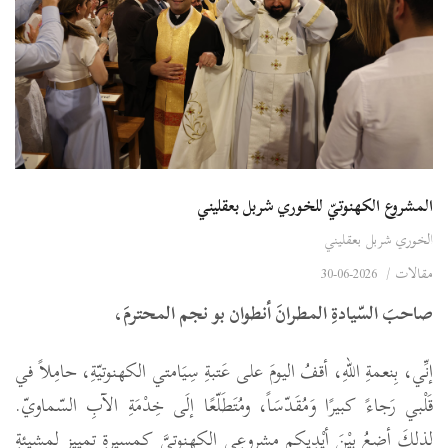
المشروع الكهنوتيّ للخوري شربل بعقليني
الخوري شربل بعقليني
مقالات
/
2026-06-30
صاحبَ السّيادةِ المطرانَ أنطوان بو نجم المحترمَ،
إنِّي، بِنعمةِ اللهِ، أقفُ اليومَ على عَتبةِ سِيَامتي الكهنوتيّةِ، حامِلاً في
قَلْبي رَجاءً كبيرًا وَمُقَدّسَاً، ومُتَطَلّعًا إلَى خِدْمَةِ الآبِ السّماويّ.
لذلكَ أضعُ بيْنَ أيْدِيكم مشروعِي الكهنوتيَّ كمسيرةِ تمييزٍ لمشيئةِ