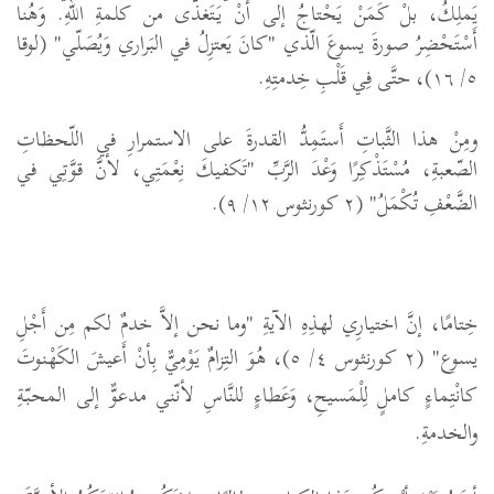
يَملِكُ، بلْ كَمَنْ يَحْتاجُ إلى أنْ يَتَغذّى من كلمةِ اللّهِ. وَهُنا
أَسْتَحْضِرُ صورةَ يسوعَ الّذي "كانَ يَعتزِلُ في البَراري وَيُصَلّي" (لوقا
٥
/
١٦
)، حتَّى فِي قَلْبِ خِدمتِهِ.
ومِنْ هذا الثَّباتِ أَستَمِدُّ القدرةَ على الاستمرارِ في اللّحظاتِ
الصّعبةِ، مُسْتَذْكِرًا وَعْدَ الرَّبِّ "تَكفيكَ نِعْمَتِي، لأنَّ قوَّتِي في
الضَّعْفِ تُكْمَلُ" (
٢
كورنثوس
١٢
/
٩
).
خِتامًا، إنَّ اختيارِي لهذِهِ الآيةِ "
وما نحن إلاَّ خدمٌ لكم مِن أَجْلِ
يسوع" (٢ كورنثوس ٤/ ٥)،
هُوَ التِزامٌ يَوْمِيٌّ بِأنْ أَعيشَ الكَهْنوتَ
كانْتِماءٍ كاملٍ لِلْمَسيحِ، وَعَطاءٍ للنَّاسِ لأنّني مدعوٌّ إلى المحبّةِ
والخدمةِ.