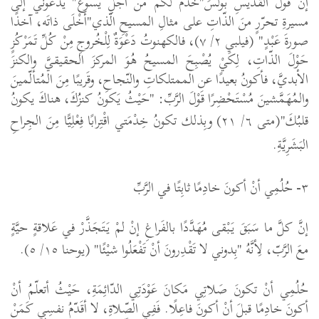
إنَّ قَوْلَ القدّيسِ بولسَ"خدمٌ لكُمْ منْ أجلِ يسوعَ" يَدْعُوني إلى
مسيرةِ تحرّرٍ منَ الذّاتِ
على مثالِ المسيحِ الّذي"أَخْلَى ذاتَه، آخذًا
صورةَ عَبْدٍ" (فيلبي
٢
/
٧
)، فالكهنوتُ دَعْوَةٌ لِلْخُروجِ مِنْ كُلِّ تَمَرْكُزٍ
حَوْلَ الذّاتِ، لِكَيْ يُصْبِحَ المسيحُ هُوَ المركزَ الحقيقيَّ والكنزَ
الأبديَّ، فأكونُ بعيدًا عن الممتلكاتِ والنّجاحِ، وقَريبًا مِنَ المُتألّمينَ
والمُهَمَّشينَ مُسْتَحْضِرًا قَوْلَ الرَّبِّ: "حَيْثُ يَكونُ كنزُكَ، هناكَ يكونُ
قلبُكَ"(متى
٦
/
٢١
) وبِذلك تكونُ خِدْمَتي اقْتِرابًا فِعْلِيًّا مِنَ الجِراحِ
البَشَرِيَّةِ.
٣
-
حُلُمِي أنْ أكونَ خادِمًا ثابِتًا في الرَّبِّ
إنَّ كلَّ ما سَبَقَ يَبْقى مُهَدَّدًا بالفَراغِ إنْ لمْ يَتَجَذَّرْ في عَلاقةٍ حيَّةٍ
معَ الرَّبّ، لِأنَّهُ "بِدوني لا تَقْدِرونَ أنْ تَفْعَلُوا شيْئًا" (يوحنا
١٥
/
٥
).
حُلُمِي أنْ تكونَ صَلاتِي مَكانَ عَوْدَتِي الدّائِمَةِ، حَيْثُ أتعلّمُ أنْ
أكونَ خادِمًا قبلَ أنْ أكونَ فاعِلًا. فَفِي الصّلاةِ، لا أقَدّمُ نفسِي كَمَنْ