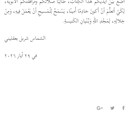
أضَعُ بَيْنَ أيْديكُم هَذا الكِتابَ، طالِبًا صلاتَكُم ومُرافقتَكُمُ الأبويَّةَ،
لِكَيْ أتعلَّمَ أنْ أكونَ خادِمًا أَمينًا، يَسْمَحُ لِلْمَسيحِ أنْ يَعْمَلَ فِيهِ، وَمِنْ
خِلالِهِ، لِمَجْدِ اللهِ وَبُنْيانِ الكَنيسةِ.
الشماس شربل بعقليني
في ٢٩ أيار ٢٠٢٦