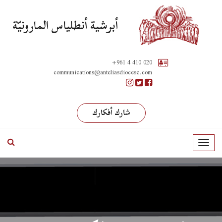
أبرشية أنطلياس المارونيّة
+961 4 410 020
communications@anteliasdiocese.com
شارك أفكارك
T
o
g
g
l
e
n