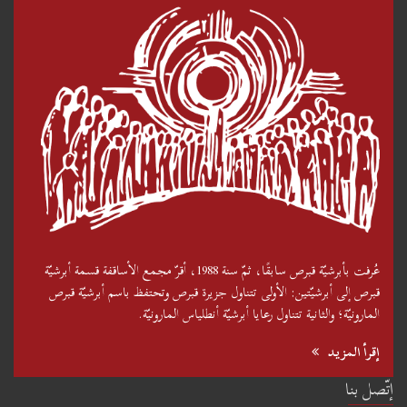
عُرفت بأبرشيّة قبرص سابقًا، ثمّ سنة 1988، أقرّ مجمع الأساقفة قسمة أبرشيّة
قبرص إلى أبرشيّتين: الأولى تتناول جزيرة قبرص وتحتفظ باسم أبرشيّة قبرص
المارونيّة؛ والثانية تتناول رعايا أبرشيّة أنطلياس المارونيّة.
إقرأ المزيد
إتّصل بنا