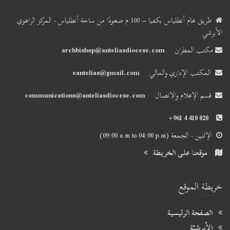
طريق عام أنطلياس بكفيا – 100 م صعودًا من ساحة أنطلياس - المركز الراعوي
الأبرشي
مكتب المطران
archbishop@anteliasdiocese.com
المكتب الإداري والمالي
eantelias@gmail.com
قسم الإعلام والاتصال
communications@anteliasdiocese.com
+961 4 410 020
الإثنين - الجمعة
(09:00 a.m to 04:00 p.m)
موقعنا على الخريطة
خريطة الموقع
الصفحة الرئيسية
الأبرشيّة