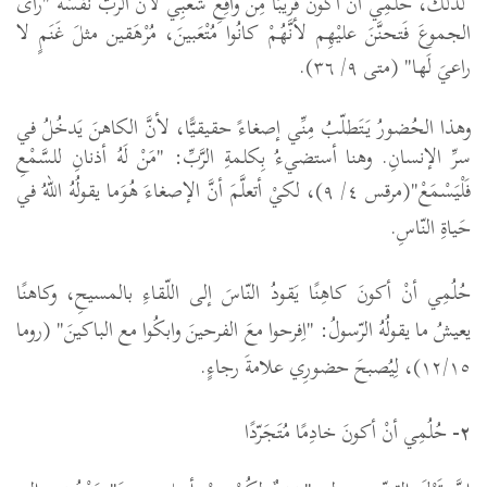
لذلكَ، حُلُمِي أنْ أكونَ قريبًا مِنْ واقِعِ شَعْبِي لأنَّ الرّبَّ نفسَهُ "رأى
الجموعَ فَتحنَّنَ عليْهِم لأنَّهُمْ كانُوا مُتْعَبينَ، مُرْهَقين مثلَ غَنَمٍ لا
راعيَ لَها" (متى
٩
/
٣٦
).
وهذا الحُضورُ يَتَطلّبُ مِنِّي إصغاءً حقيقيًّا، لأنَّ الكاهنَ يَدخُلُ في
سرِّ الإنسانِ. وهنا أستضيءُ بِكلمةِ الرَّبِّ: "مَنْ لَهُ أذنانِ للسَّمْعِ
فَلْيَسْمَعْ"(مرقس
٤
/
٩
)، لكيْ أتعلَّمَ أنَّ الإصغاءَ هُوَما يقولُهُ اللهُ في
حَياةِ النّاسِ.
حُلُمِي أنْ أكونَ كاهِنًا يَقودُ النّاسَ إلى اللّقاءِ بالمسيحِ، وكاهنًا
يعيشُ ما يقولُهُ الرّسولُ: "اِفرحوا معَ الفرحينَ وابكُوا مع الباكينَ" (روما
١٢/١٥)، لِيُصبحَ حضورِي علامةَ رجاءٍ.
٢-
حُلُمِي أنْ أكونَ خادِمًا مُتَجَرّدًا