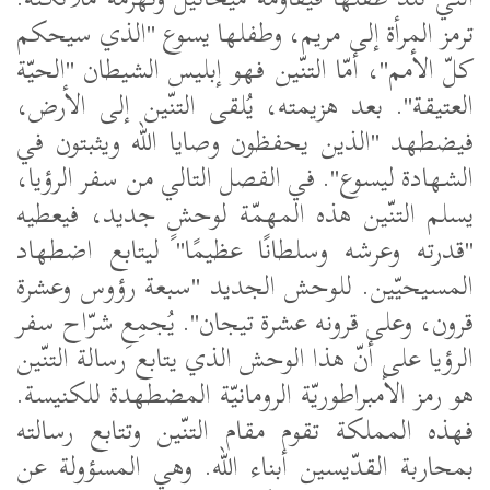
ترمز المرأة إلى مريم، وطفلها يسوع "الذي سيحكم
كلّ الأمم"، أمّا التنّين فهو إبليس الشيطان "الحيّة
العتيقة". بعد هزيمته، يُلقى التنّين إلى الأرض،
فيضطهد "الذين يحفظون وصايا الله ويثبتون في
الشهادة ليسوع". في الفصل التالي من سفر الرؤيا،
يسلم التنّين هذه المهمّة لوحشٍ جديد، فيعطيه
"قدرته وعرشه وسلطانًا عظيمًا" ليتابع اضطهاد
المسيحيّين. للوحش الجديد "سبعة رؤوس وعشرة
قرون، وعلى قرونه عشرة تيجان". يُجمِعِ شرّاح سفر
الرؤيا على أنّ هذا الوحش الذي يتابع رسالة التنّين
هو رمز الأمبراطوريّة الرومانيّة المضطهدة للكنيسة.
فهذه المملكة تقوم مقام التنّين وتتابع رسالته
بمحاربة القدّيسين أبناء الله. وهي المسؤولة عن