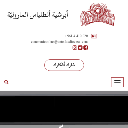
أبرشية أنطلياس المارونيّة
+961 4 410 020
communications@anteliasdiocese.com
شارك أفكارك
T
o
g
g
l
e
n