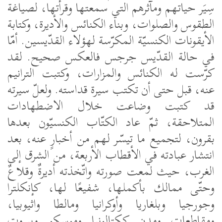
سِيَر حياتهم ومآثرهم التي سمعتها وقرأتها، لصياغة
الطقوس والصلوات، وبناء الكنائس والأديرة، وكتابة
الأيقونات الكنسيّة المكرّسة لهؤلاء القدّيسين. أمّا
في حالة القدّيس جرجس فالعكس صحيح. لقد
كرّست له الكنائس والمزارات، وكتبت الترانيم
عنه، قبل حتى أن تكتب سيرة قداسته. ولعلّ سيرته
قد كتبت وضاعت خلال الاضطهادات
المتلاحقة، ثمّ عاد الكتّاب الكنسيّون بعدها
بقرون، لتجميع ما تيسّر لهم من أخبارٍ عنه، بعد
انتشار عبادته في الأقطاب الأربعة، من الشرق إلى
الغرب، حيث لمعت صورته واتّخذته أديرةٌ وقلاعٌ
وحتّى ممالك بأكملها، شفيعًا لها، كإنكلترا
وجورجيا وبلغاريا وأوكرانيا ومالطا واثيوبيا،
ومقاطعاتٍ ومدنٍ ككتالونيا وموسكو وبيروت