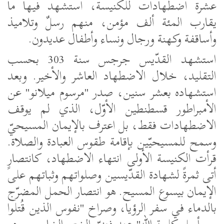
عشرة اضطهادات للكنيسة، استشهد فيها ما
يقارب المئة ألف مؤمن، منهم رسلٌ وتلاميذ
وأساقفة وكهنة ورجال ونساء وأطفال عديدون.
استشهد القدّيس جرجس سنة 303 بحسب
التقليد، خلال الاضطهاد العاشر والأخير. وبعد
استشهاده بعشر سنين، صدر "مرسوم ميلانو" عن
الأمبراطور قسطنطين الأوّل، الذي لم يوقف
الاضطهادات فقط، بل اعترف بالإيمان المسيحيّ
وسمح للمسيحيّين بإقامة طقوس العبادة والصلاة.
قرأت الكنيسة الأولى انتهاء الاضطهاد، كانتصارٍ
أتى ثمرةً لشهادة القدّيسين وصلواتهم وثباتهم على
الإيمان بيسوع المسيح. هو انتصار الحمل المضرّج
بالدماء في سفر الرؤيا، وصراخ "نفوس الذين قُتلوا