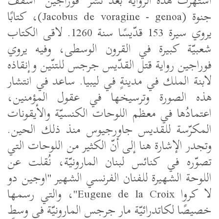
اشتهرت هذه الرواية بعد نشر "فوراجين" أسقف
جنوة
(Jacobus de voragine - genoa)
، كتابًا
يروي سيرة 153 قدّيسًا سنة 1260. لاقى الكتاب
شعبيّة كبيرة في القرون الوسطى، وفيه يروي
فوراجين رواية قتل القدّيس جرجس للتنّين وإنقاذه
لابنة الملك في مدينةٍ في ليبيا. ساعد في انتشار
هذه الصورة وترسيخها في عقول المؤمنين،
اعتمادُها في معظم اللوحات الكنسيّة والأيقونات
المكرّسة للقديس جاورجيوس منذ ذلك الحين.
وتجدر الإشارة هنا إلى أنّ الكثير من اللوحات التي
تصوّره في كنائس لبنان المارونيّة، نُقلت عن
اللوحة الشهيرة للفنان الفرنسي الشهير "اوجين دو
لا كروا
Eugene de la Croix
"، والتي رسمها
خصيصًا لكاتدرائيّة مار جرجس المارونيّة في وسط