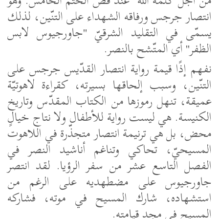
من أجل كلمة الله" عند فضّ الختم الخامس. وهو
انتصار جرجس ورفاقه الشهداء على التنّين، لذلك
يسمّى في التقليد الشرقيّ "جاورجيوس لابس
الظفر" أي المتّشح بالنصر.
نفهم إذًا قيمة رواية انتصار القدّيس جرجس على
التنّين، وسبب إلحاقها بسيرته، كقراءة لاهوتيّة
عميقة، تنهل رموزها من الكتاب المقدّس وتاريخ
الكنيسة. هي ليست رواية للأطفال ولا نتاج خيالٍ
محض، بل هي ترنيمة انتصار متجذّرة في اللاهوت
المسيحيّ، تحاكي وتناغم أناشيد النصر في
الفصل التاسع عشر من سفر الرؤيا. لقد انتصر
جاورجيوس على مضطهديه على الرغم من
استشهاده، شارك المسيح في موته، فشاركه
المسيح في مجد قيامته.