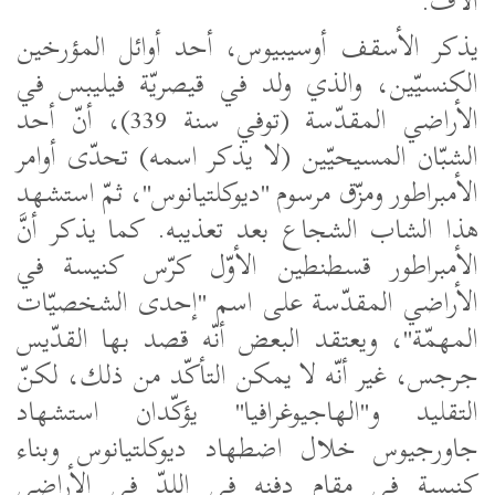
آلاف.
يذكر الأسقف أوسيبيوس، أحد أوائل المؤرخين
الكنسيّين، والذي ولد في قيصريّة فيليبس في
الأراضي المقدّسة (توفي سنة 339)، أنّ أحد
الشبّان المسيحيّين (لا يذكر اسمه) تحدّى أوامر
الأمبراطور ومزّق مرسوم "ديوكلتيانوس"، ثمّ استشهد
هذا الشاب الشجاع بعد تعذيبه. كما يذكر أنَّ
الأمبراطور قسطنطين الأوّل كرّس كنيسة في
الأراضي المقدّسة على اسم "إحدى الشخصيّات
المهمّة"، ويعتقد البعض أنّه قصد بها القدّيس
جرجس، غير أنّه لا يمكن التأكّد من ذلك، لكنّ
التقليد و"الهاجيوغرافيا" يؤكّدان استشهاد
جاورجيوس خلال اضطهاد ديوكلتيانوس وبناء
كنيسة في مقام دفنه في اللدّ في الأراضي