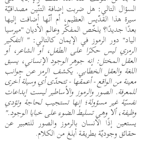
السؤال التالي: هل ضربت إضافة التنّين مصداقيّة
سيرة هذا القدّيس العظيم، أم أنّها أضافت إليها
بعدًا جديدًا؟ يلخّص المفكّر وعالم الأديان "ميرسيا
الياد" دور الرموز في الإيمان كالتالي:
"
التفكير
الرمزي ليس حكرًا على الطفل، أو الشاعر، أو
العقل المختل: إنه جوهر الوجود الإنساني، يسبق
اللغة والعقل الخطابي. يكشف الرمز عن جوانب
معينة من الواقع - أعمقها - تتحدّى أي وسيلة أخرى
للمعرفة. الصور والرموز والأساطير ليست إبداعات
نفسيّة غير مسؤولة؛ إنها تستجيب لحاجة وتؤدي
وظيفة، ألا وهي تسليط الضوء على خبايا الوجود."
يستعين إذًا الانسان بالرموز والصور للتعبير عن
حقائق وجوديّة بطريقة أبلغ من الكلام.