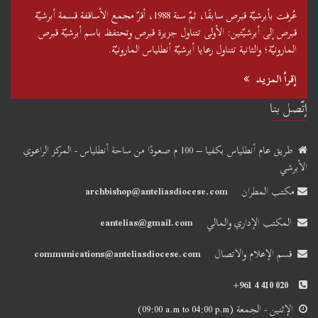
عُرفت بأبرشيّة قبرص سابقًا، ثمّ سنة 1988، أقرّ مجمع الأساقفة قسمة أبرشيّة
قبرص إلى أبرشيّتين: الأولى تتناول جزيرة قبرص وتحتفظ باسم أبرشيّة قبرص
المارونيّة؛ والثانية تتناول رعايا أبرشيّة أنطلياس المارونيّة.
إقرأ المزيد
إتّصل بنا
طريق عام أنطلياس بكفيا – 100 م صعودًا من ساحة أنطلياس - المركز الراعوي
الأبرشي
مكتب المطران
archbishop@anteliasdiocese.com
المكتب الإداري والمالي
eantelias@gmail.com
قسم الإعلام والاتصال
communications@anteliasdiocese.com
+961 4 410 020
الإثنين - الجمعة
(09:00 a.m to 04:00 p.m)