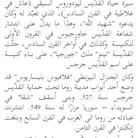
سيرة حياة القدّيس ثيودوروس السيقي (عاش في
غلاطية في القرن السادس)، الذي تعبّد له وكان
يدعوه "شهيد الله"، وهذا ما يدلّ على انتشار
شفاعة القدّيس جاورجيوس في القرون الأولى
للكنيسة. وكذلك في أواخر القرن السادس، حثّت
القدّيسة "نينو" ملك "جورجيا"، على بناء كنيسة
على اسم القدّيس جرجس.
وكان الجنرال البيزنطي "فلافيوس بليساريوس" قد
وضع أحد أبواب مدينة روما تحت حماية القدّيس
جرجس سنة 527. وبنى أسقف "شقا" في
السويداء – سوريا مزارًا له سنة 549. انتشرت
عبادته من روما الى الغرب في القرن السابع وبلغت
إنكلترا في القرن الثامن.