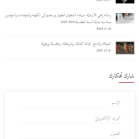
رسالة راعي الأبرشيّة ســـيـادة المـطـران أنـطـوان بو نـجـم إلى الكهنة والمؤمنات والمؤمنين
بمناسبة بداية السنة الطقسيّة 2024-2025
2024-11-02
الميلاد والدنح: قراءة كتابيّة، وتاريخيّة، وطقسيّة ورعويّة
2023-12-20
شارك أفكارك