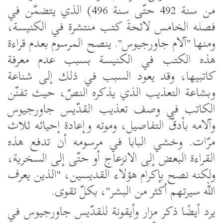
من سنة 492 حتّى سنة 496) الذي يتضمّن في
فصله الخامس لائحةَ كتب منتشرة في الكنيسة،
ومنها "آلام جاورجيوس". ينصح المرسوم بعدم قراءة
هذه الكتب في الكنيسة بسبب عدم معرفة
كاتبيها، وقد يعود السبب في ذلك إلى شناعة
وبشاعة التعذيب الذي يذكره النصّ، حيث تفنّن
الكاتب في وصف تعذيب القدّيس جاورجيوس
وآلامه بأدقّ التفاصيل، وموته وإعادة إحيائه ثلاث
مرّات. وخشي البابا في مرسومه أن تدفع هذه
القراءة البعض إلى الانزعاج أو حتّى إلى السخرية،
ولكنه نصح بإكرام هؤلاء القديسين، "الذين يعرف
الله سيرتهم أكثر من البشر"، بكلّ تقوى.
يرد أيضًا ذكر مزار وأيقونة للقدّيس جاورجيوس في