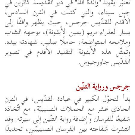
تُعتبَر أيقونة "والدة الله" في دير القدّيسة كاثرين في
جبل سيناء، والتي كتبت في القرن السادس،
الأقدم للقدّيس جرجس، حيث يظهر واقفًا إلى
يسار العذراء مريم (يمين الأيقونة)، بوجهه الشاب
وملامحه المتواضعة، حاملًا صليب شهادته بيده.
وتمثّل هذه الأيقونة التقليد الأقدم في تصوير
القدّيس جاورجيوس.
جرجس ورواية التنّين
بدأ التحوّل الكبير في عبادة القدّيس، في القرن
الحادي عشر مع الحملات الصليبيّة، مع اتّخاذه
شفيعًا للفرسان وإضافة رواية التنّين إلى سيرته. وقد
انتشرت شفاعته بين الفرسان الصليبيّين، تحديدًا