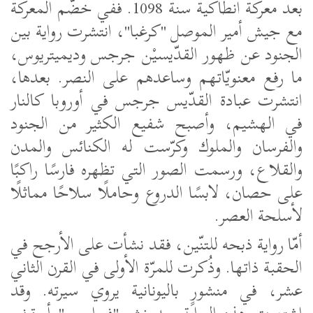
بعد معركة انطاكية سنة 1098. ففي خضّم المعركة
مع جيش أمير الموصل "كرغبا"، انتشرت رواية بين
الجنود عن ظهور القدّيسيْن جرجس وديميتريوس،
ما رفع معنويّاتهم وساعدهم على النصر. بعدها،
انتشرت عبادة القدّيس جرجس في أوروبا كالنار
في الهشيم، وأصبح شفيع الكثير من الجنود
والفرسان والملوك وكرّست له الكنائس والمدن
والقلاع، ورسمت الصور التي تظهره فارسًا راكبًا
على حصان، لابسًا الدروع وحاملًا سلاحًا مماثلًا
لأسلحة العصر.
أمّا رواية ذبحه للتنّين، فقد نشأت على الأرجح في
الحقبة ذاتها. وذُكرت للمرّة الأولى في القرن الثاني
عشر، في منشورٍ باليونانية يروي سيرته. وقد