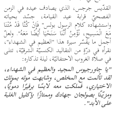
القدّيس جرجس، الذي يصادف عيده في الزمن
الفصحيّ قرابة عيد القيامة، جسّد بحياته
واستشهاده كلام الرسول بولس
"
فَإِنْ كُنَّا قَدْ مُتْنَا
مَعَ الْمَسِيحِ، نُؤْمِنُ أَنَّنَا سَنَحْيَا أَيْضًا مَعَهُ
."
ولعلّ
أجمل ما يفسّر سيرة هذا "العظيم في الشهداء"،
نقرأه في درّةٍ من التقاليد الكنسيّة الشرقيّة، تتلى
في صلاة الغروب الاحتفاليّة، ليلة تذكاره:
"يا جاورجيوس المجيد والعظيم في الشهداء،
لقد تألمت مع المخلص، وشابهت موته بموتك
الاختياري، فملكت معه لابسًا برفيرًا دمويًّا،
ومزيّنًا بصولجان جهادك وممتازًا بإكليل الغلبة
على الأبد".