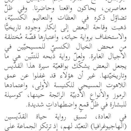
معاصرين، يحاكون واقعنا وحاضرنا. وفي ظلّ
تضاؤل ذكره في العظات والتعاليم الكنسيّة،
ذهبت وقاحة البعض إلى إنكار وجوده تاريخيًّا
والاستخفاف برواية حياته، واعتبارها قصّة مُختلقة
من محض الخيال الكنسيّ للمسيحيّين في
الأجيال الغابرة. ولعلّ رواية ذبحه للتنّين هي ما
يجعل البعض يشكّك بواقعيّة سيرة هذا القدّيس
وتاريخيّتها. غير أن هؤلاء قد غفلوا عن عمق
اللاهوت المسيحي للكنيسة الأولى، واعتمادها
الرموز والأنواع الأدبيّة الرائجة حينها، كوسيلة
للبشارة في ظلّ قمعٍ واضطهاداتٍ شديدة.
في العادة، تسبق رواية حياة القدّيسين
(الهاجيوغرافيا) التعبّد لهم، إذ ترتكز الجماعة على