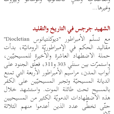
وغيرها...
الشهيد جرجس في التاريخ والتقليد
مع تسلّم الأمبراطور "ديوكلتيانوس
Diocletian
"
مقاليد الحكم في الإمبراطوريّة الرومانيّة، بدأت
حملة الاضطهاد العاشرة والأخيرة للمسيحيّين،
واستمرّت بين سنتَي 303 و311، فعلّق الجنود على
أبواب المدن، مراسيم الأمبراطور الأربعة التي تمنع
الديانة المسيحيّة وتجبر المسيحيّين على الكفر
بالمسيح تحت طائلة الموت. واستشهد خلال
هذه الاضطهادات الدمويّة الكثير من المسيحيين
حتّى تخطّى عدد الذين أعدموا منهم الثلاثة