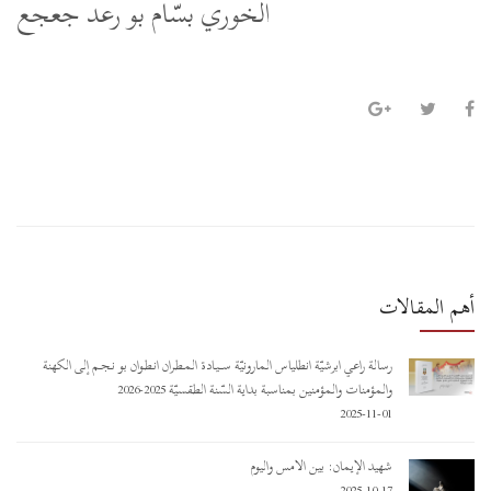
الخوري بسّام بو رعد جعجع
أهم المقالات
رسالة راعي أبرشيّة أنطلياس المارونيّة ســـيـادة المـطـران أنـطـوان بو نـجـم إلى الكهنة
والمؤمنات والمؤمنين بمناسبة بداية السّنة الطقسيّة 2025-2026
2025-11-01
شهيد الإيمان: بين الأمس واليوم
2025-10-17