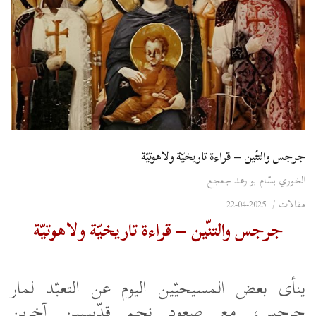
جرجس والتنّين – قراءة تاريخيّة ولاهوتيّة
الخوري بسّام بو رعد جعجع
مقالات
/
2025-04-22
جرجس والتنّين – قراءة تاريخيّة ولاهوتيّة
ينأى بعض المسيحيّين اليوم عن التعبّد لمار
جرجس، مع صعود نجم قدّيسين آخرين