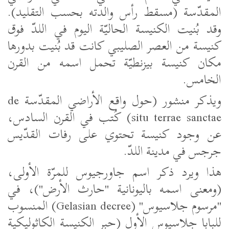
المقدّسة (مسقط رأس والدته بحسب التقليد).
وقد بُنيت الكنيسة الحاليّة اليوم في اللدّ فوق
كنيسة من العصر الصليبي كانت قد بُنيت بدورها
مكان كنيسة بيزنطيّة تحمل اسمه من القرن
الخامس.
ويذكر منشور (حول واقع الأراضي المقدّسة
de
situ terrae sanctae
) كُتب في القرن السادس،
عن وجود كنيسة تحتوي على رفات القدّيس
جرجس في مدينة اللدّ.
هذا ويرد ذكر اسم جاورجيوس للمرّة الأولى،
(ومعنى اسمه باليونانية "حارث الأرض")، في
"مرسوم جلاسيوس"
(Gelasian decree)
المنسوب
للبابا جلاسيوس الأول (حبر الكنيسة الكاثوليكية