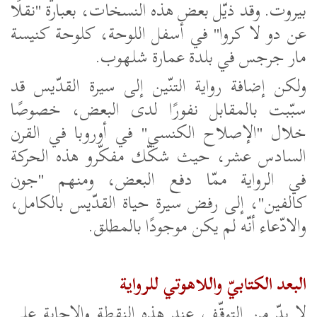
بيروت. وقد ذيّل بعض هذه النسخات، بعبارة "نقلًا
عن دو لا كروا" في أسفل اللوحة، كلوحة كنيسة
مار جرجس في بلدة عمارة شلهوب.
ولكن إضافة رواية التنّين إلى سيرة القدّيس قد
سبّبت بالمقابل نفورًا لدى البعض، خصوصًا
خلال "الإصلاح الكنسي" في أوروبا في القرن
السادس عشر، حيث شكّك مفكّرو هذه الحركة
في الرواية ممّا دفع البعض، ومنهم "جون
كالفين"، إلى رفض سيرة حياة القدّيس بالكامل،
والادّعاء أنّه لم يكن موجودًا بالمطلق.
البعد الكتابيّ واللاهوتي للرواية
لا بدّ من التوقّف عند هذه النقطة والإجابة على