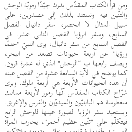
ومن قرأ الكتاب المقدّس يدرك جيّدًا رمزيّة
الوحش
والتنّين فيه. ونستند بذلك إلى مصدرين، على
سبيل المثال لا الحصر، سفر دانيال الفصل
السابع، وسفر الرؤيا الفصل الثاني عشر. في
الفصل السابع من سفر دانيال، يرى النبيّ "حلمًا
ورؤيا" عن أربعة حيوانات تصعد من البحر،
ويصف رابعها ب “الوحش" الذي له عشرة قرون.
كما يوضح في الآية السابعة عشرة من الفصل عينه
أن هذه الحيوانات الأربعة هي أربعة ملوك. ويرى
شرّاح الكتاب المقدّس أنّها رموز لأربعة ممالك
متغطرسة هم البابليّون والميديّون والفرس والإغريق.
ويستعيد سفر الرؤيا الصورة عينها للوحش الرابع
فيتكلّم على "تنّين عظيم أحمر"، يحارب المرأة
التي تلد طفلها فيقاومه ميخائيل وتهزمه ملائكته.