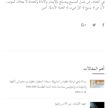
في الختام، مَن يلبسُ المسيح ويتسلّح بإلايمان والأمانة والخدمة لا يخافُ الموت،
لأنّ من له يسوع له كلّ شيء، له الحياة الأبديّة. آمين.
أهم المقالات
رسالة راعي أبرشيّة أنطلياس المارونيّة ســـيـادة المـطـران أنـطـوان بو نـجـم إلى الكهنة
والمؤمنات والمؤمنين بمناسبة بداية السّنة الطقسيّة 2025-2026
2025-11-01
شهيد الإيمان: بين الأمس واليوم