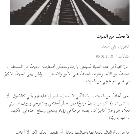
لا تخف من الموت
الخوري إيلي أسعد
مقالات
/
2018-02-06
أمورٌ كثيرةٌ في هذه الحياة تُخيفني يا ربّ وتجعلُني أضطرب: الخوفُ من المستقبل،
الخوفُ من الآخر ونظرته، الخوفُ على الأمن والاستقرار... ولكن يبقى الخوفُ الأكبرُ
في قلبي هو خوفي من الموت.
نعم، أخافُ من الموت يا ربّ لأنّني لا أستطيعُ السيطرة عليه فهو يأتي كالسّارق ليلًا
(1 تس 5: 2). كم هو ضيفٌ مزعجٌ! فهو يحطّم أحلامي ومشاريعي ويوقِف مسيرتي.
فعلًا، هو وحشُ كاسِرٌ كما يصفه يوحنّا في رؤياه يبتلعني ويبتلع أحبّاء لي. فكيف
أواجهه يا ربّ؟
ها هي روحُ العالم بأفخاخِها وأضاليلِها تحاول أن تقنعني بأفكارٍ لكي لا أخاف