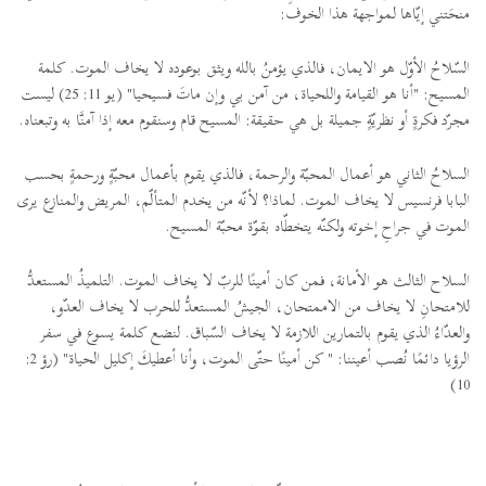
منحَتني إيّاها لمواجهة هذا الخوف:
السّلاحُ الأوّل هو الايمان، فالذي يؤمنُ بالله ويثق بوعوده لا يخاف الموت. كلمة
المسيح: "أنا هو القيامة واللحياة، من آمن بي وإن ماتَ فسيحيا" (يو 11: 25) ليست
مجرّد فكرةٍ أو نظريّةٍ جميلة بل هي حقيقة: المسيح قام وسنقوم معه إذا آمنَّا به وتبعناه.
السلاحُ الثاني هو أعمال المحبّة والرحمة، فالذي يقوم بأعمال محبّةٍ ورحمةٍ بحسب
البابا فرنسيس لا يخاف الموت. لماذا؟ لأنّه من يخدم المتألّم، المريض والمنازع يرى
الموت في جراحِ إخوته ولكنّه يتخطّاه بقوّة محبّة المسيح.
السلاح الثالث هو الأمانة، فمن كان أمينًا للربّ لا يخاف الموت. التلميذُ المستعدُّ
للامتحانِ لا يخاف من الاممتحان، الجيشُ المستعدُّ للحرب لا يخاف العدّو،
والعدّاءُ الذي يقوم بالتمارين اللازمة لا يخاف السّباق. لنضع كلمة يسوع في سفر
الرؤيا دائمًا نُصب أعيننا: " كن أمينًا حتّى الموت، وأنا أعطيكَ إكليل الحياة" (رؤ 2:
10)