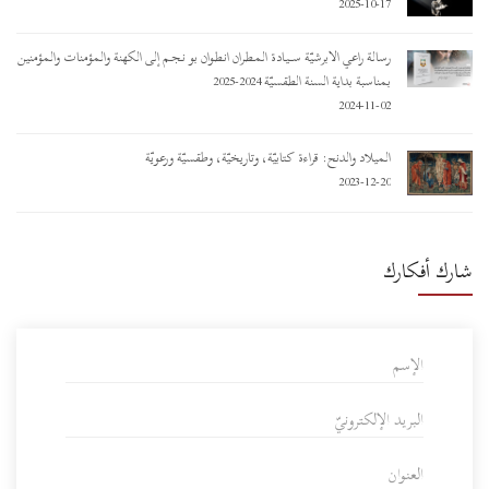
2025-10-17
رسالة راعي الأبرشيّة ســـيـادة المـطـران أنـطـوان بو نـجـم إلى الكهنة والمؤمنات والمؤمنين
بمناسبة بداية السنة الطقسيّة 2024-2025
2024-11-02
الميلاد والدنح: قراءة كتابيّة، وتاريخيّة، وطقسيّة ورعويّة
2023-12-20
شارك أفكارك