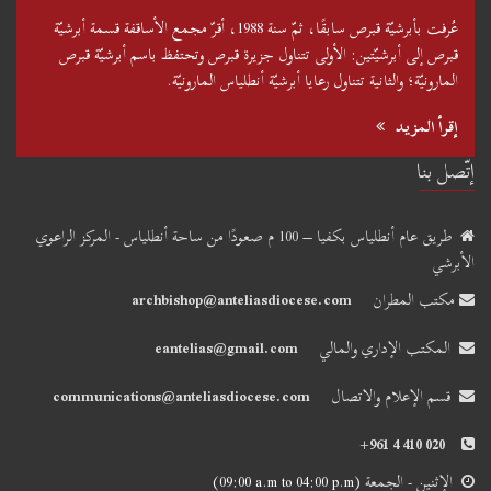
عُرفت بأبرشيّة قبرص سابقًا، ثمّ سنة 1988، أقرّ مجمع الأساقفة قسمة أبرشيّة
قبرص إلى أبرشيّتين: الأولى تتناول جزيرة قبرص وتحتفظ باسم أبرشيّة قبرص
المارونيّة؛ والثانية تتناول رعايا أبرشيّة أنطلياس المارونيّة.
إقرأ المزيد
إتّصل بنا
طريق عام أنطلياس بكفيا – 100 م صعودًا من ساحة أنطلياس - المركز الراعوي
الأبرشي
مكتب المطران
archbishop@anteliasdiocese.com
المكتب الإداري والمالي
eantelias@gmail.com
قسم الإعلام والاتصال
communications@anteliasdiocese.com
+961 4 410 020
الإثنين - الجمعة
(09:00 a.m to 04:00 p.m)