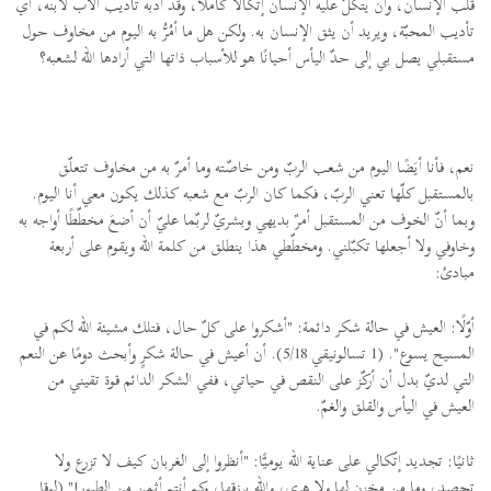
قلب الإنسان، وأن يتكلّ عليه الإنسان إتّكالًا كاملًا، وقد أدّبه تأديب الأب لابنه، أي
تأديب المحبّة، ويريد أن يثق الإنسان به. ولكن هل ما أمُرُّ به اليوم من مخاوف حول
مستقبلي يصل بي إلى حدّ اليأس أحيانًا هو للأسباب ذاتها التي أرادها الله لشعبه؟
نعم، فأنا أيَضًا اليوم من شعب الربّ ومن خاصّته وما أمرّ به من مخاوف تتعلّق
بالمستقبل كلّها تعني الربّ، فكما كان الربّ مع شعبه كذلك يكون معي أنا اليوم.
وبما أنّ الخوف من المستقبل أمرٌ بديهي وبشريّ لربّما عليّ أن أضعَ مخطّطًا أواجه به
وخاوفي ولا أجعلها تكبّلني. ومخطّطي هذا ينطلق من كلمة الله ويقوم على أربعة
مبادئ:
أوّلًا: العيش في حالة شكر دائمة: "أشكروا على كلّ حال، فتلك مشيئة الله لكم في
المسيح يسوع". (1 تسالونيقي 5/18). أن أعيش في حالة شكرٍ وأبحث دومًا عن النعم
التي لديّ بدل أن أركّز على النقص في حياتي، ففي الشكر الدائم قوة تقيني من
العيش في اليأس والقلق والغمّ.
ثانيًا: تجديد إتّكالي على عناية الله يوميًّا: "أنظروا إلى الغربان كيف لا تزرع ولا
تحصد، وما من مخزنٍ لها ولا هري، والله يرزقها، وكم أنتم أثمن من الطيور!" (لوقا