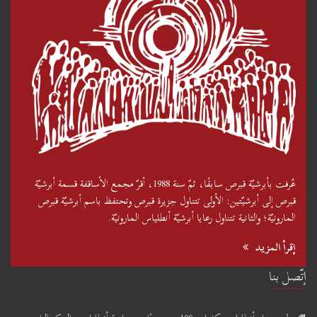
عُرفت بأبرشيّة قبرص سابقًا، ثمّ سنة 1988، أقرّ مجمع الأساقفة قسمة أبرشيّة
قبرص إلى أبرشيّتين: الأولى تتناول جزيرة قبرص وتحتفظ باسم أبرشيّة قبرص
المارونيّة؛ والثانية تتناول رعايا أبرشيّة أنطلياس المارونيّة.
إقرأ المزيد
إتّصل بنا