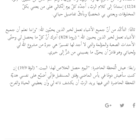
12/24) إستنادًا إلى كلام الربّ، أجدّد كلّ يوم إتّكالي على من يعتني بكلّ
المخلوقات ويعتني بي شخصيًّا وبأدقّ تفاصيل حياتي.
ثالثًا: التأكّد من أنّ جميع الأشياء تعمل لخير الذين يحبّون الله: "وإننا نعلم أن جميع
الأشياء تعمل لخير الذين يحبون الله." (روما 8/28) أدرك أنّ كلّ ما يحصل لي وحتّى
الأحداث الصعبة والمؤلمة والتي لا أجد لها تفسيرًا هي جزءٌ من مشروع الله لي
ولحياتي وهو قادرٌ أن يحوّل ما يصيبني من شرٍّ إلى خيري.
رابعًا: عيش الّلحظة الحاضرة: "اليوم حصل الخلاص لهذا البيت." (لوقا 19/9) إن
كنت سأعيش دومًا في يأس الماضي وقلق المستقبل فإنّي أضيّع على نفسي هديّة
اللحظة الحاضرة التي فيها يريد الربّ أن يكشف ذاته لي وأن يعطيني الحياة والفرح.