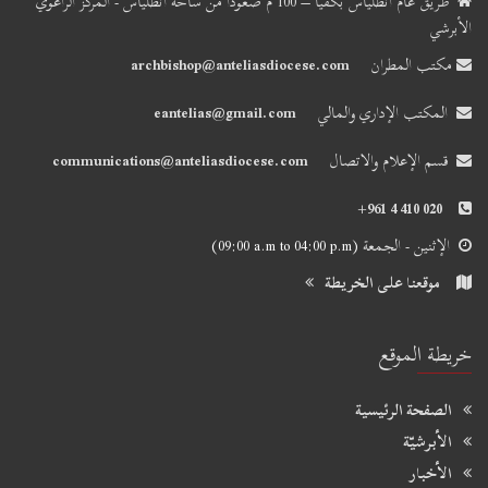
طريق عام أنطلياس بكفيا – 100 م صعودًا من ساحة أنطلياس - المركز الراعوي
الأبرشي
مكتب المطران
archbishop@anteliasdiocese.com
المكتب الإداري والمالي
eantelias@gmail.com
قسم الإعلام والاتصال
communications@anteliasdiocese.com
+961 4 410 020
الإثنين - الجمعة
(09:00 a.m to 04:00 p.m)
موقعنا على الخريطة
خريطة الموقع
الصفحة الرئيسية
الأبرشيّة
الأخبار