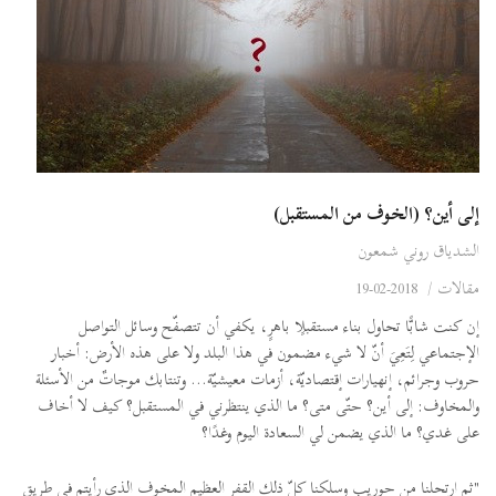
إلى أين؟ (الخوف من المستقبل)
الشدياق روني شمعون
مقالات
/
2018-02-19
إن كنت شابًّا تحاول بناء مستقبلٍا باهرٍ، يكفي أن تتصفّح وسائل التواصل
الإجتماعي لِتَعِيَ أنّ لا شيء مضمون في هذا البلد ولا على هذه الأرض: أخبار
حروب وجرائم، إنهيارات إقتصاديّة، أزمات معيشيّة... وتنتابك موجاتٌ من الأسئلة
والمخاوف: إلى أين؟ حتّى متى؟ ما الذي ينتظرني في المستقبل؟ كيف لا أخاف
على غدي؟ ما الذي يضمن لي السعادة اليوم وغدًا؟
"ثم ارتحلنا من حوريب وسلكنا كلّ ذلك القفر العظيم المخوف الذي رأيتم في طريق