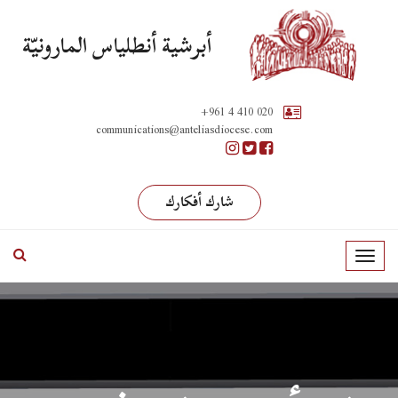
أبرشية أنطلياس المارونيّة
+961 4 410 020
communications@anteliasdiocese.com
شارك أفكارك
T
o
g
g
l
e
n