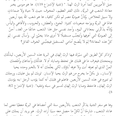
جبل الأموريين كما أمرنا الربّ الهنا. " (تثنية الإشتراع 1/19). ها هو موسى يخبر
معاناة الشعب في البريّة، ذلك القفر العظيم، المخوف حيث لا حياة ولا ضماناتٍ
ولا سبيل للخلاص. وكأنّ عبوديّة مصر لم تكن كافية، ها هو شعب الله يتوه أربعين
عامًا في البريّة ويواجه صعوبات كثيرة: الجوع، والعطش، والحروب، والأفاعي واليأس.
وكأنّه يذكّرني بمعاناتي اليوم، وأجد نفسي مثل هذا الشعب خائفًا من الغد، أحنّ
إلى العبوديّة التي أعرفها وأتجنّب مستقبلًا لا أدري ماذا يخبّئ لي. وأسأل نفسي: لِمَ
كلّ هذه المعاناة؟ لِمَ لا يتّضح أمامي المستقبل فيجنّبني الخوف القاتل؟
"واذكر كلّ الطريق التي سيّرك فيها الربّ إلهك في البرية هذه السنين الأربعين، ليذلّلك
ويمتحنك فيعرف ما في قلبك هل تحفظ وصاياه أم لا. فذلّلك وأجاعك وأطعمك
المنّ الذي لم تعرفه أنت ولا عرفه آباؤك، لكي يعلّمك أنه لا بالخبز وحده يحيا
الإنسان، بل بكلّ ما يخرج من فم الربّ يحيا الإنسان. ثوبك لم يبل عليك، ورجلك
لم تتورم في هذه السنين الأربعين. فاعلم في قلبك أنه كما يؤدب الرجل ابنه يؤدبك
الربّ إلهك، فاحفظ وصايا الربّ إلهك لتسير في سبله وتتقيه". (تثنية الإشتراع 8/2-
6).
وها هو سفر التثنية يذكّر الشعب بالأربعين سنة التي أمضاها في البريّة معطيًا معنى لما
عاناه الشعب، شارحًا أنّ لكلّ ما حصل معه سببًا أراده الربّ. هو يريد أن يملك على