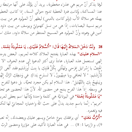
لوقا يذكر أنّ مريم هي عذراء مخطوبة، يريد أن يؤكّد على أنّها مرتبطة ر
عدا المساكنة، وكانت فترة الخطبة تدوم حوالي السنة، إذا كانت الخطيب
يهمّه هو سلالة الأب (ولو كانت بالتبني) ليظهر أنّ المولود هو من ب
مريم نسيبة اليصابات، إذًا هي من نسل كهنوتيّ ويوسف من بيت داود، إذً
أمين في وعوده وأنّ المولود هو المسيح المنتظر من سلالة داود، ملك اس
28
ولَمَّا دَخَلَ الـمَلاكُ إِلَيْهَا قَال: "أَلسَّلامُ عَلَيْكِ، يَا مَمْلُوءَةً نِعْمَة، 
"السلام عليك"
بهذه العبارة يفتتح الملاك كلامه لمريم، البعض يترج
إِهْتِفْ يا إِسْرائيل إِفرَحي وتَهَلَّلي بِكُلِّ قَلبِكِ يا بِنتَ أُورَشَليم فقد أَلْغى الر
لِأُرَشَليم: " لا تَخافي ويا صِهْيونُ،َ لا تَستَرخِ يَداكِ في وَسَطِكِ الرَّبُّ إِلهُكِ ال
ويَبتَهِجُ بِكِ بِالتَّهْليلِ". هذا السلام لم يكن مجرد تحيّة، بل دعو
في وسطه. إذاً هذا الفرح ينتج عن حضور الله. لأنّ هذا الحضور هو تح
"يَا مَمْلُوءَةً نِعْمَة"
في اليونانيّة هي كلمة واحدة وكأنّها اسم يعطى لمري
"مريم"، إنّما باسمٍ جديد يدلّ على حبّ الله واختياره المجانيّ لها لتكو
فيه وتغمره.
"أَلرَّبُّ مَعَكِ"
9)، و (إرميا 1: 8) … في هذه العبارة تأكيد على مؤازرة وحضور الربّ في المهمة التي يعطيها للانسان، وكأنّه يؤكد له إنه سيكون معه ليتمّم رسالته.