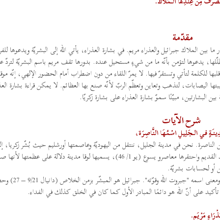
انْصَرَفَ مِنْ عِنْدِها الـمَلاك.
مقدّمة
ما بين الملاك جبرائيل والعذراء مريم. في بشارة العذراء، يأتي الله إلى البشريّة ويدعوها للف
لها، يدعوها لتؤمن بأنّه ما من شيءٍ مستحيل عنده. بدورها تقف مريم باسم البشريّة لتردّ ع
 قلبها للكلمة لتأتي وتستقرّ فيها. لا يمرّ اللقاء من دون اضطراب أمام الحضور الإلهي، إنّه م
بتها اليصابات، لتذهب وتعاين وتعظّم الربّ لأنّه صنع بها العظائم. لا يمكن قراءة بشارة العذ
ة بين البشارتين، مبيّنًا سموّ بشارة العذراء على بشارة زكريّا.
شرح الآيات
دِينَةٍ في الـجَلِيلِ اسْمُهَا النَّاصِرَة،
لناصرة. نحن في مدينة الجليل، ننتقل من اليهوديّة وعاصمتها أورشليم حيث بُشّر زكريا، إل
بعاصمتها الجديدة الناصرة، هذه القرية الصغيرة التي لم تُذكر في العهد القديم واحتقرها معاصرو يسوع (يو 1/ 46)، يسميها لوقا مدينة دلالة 
ين أو لحسابات بشريّة.
الشهر السادس بعد الحبل بيوحنّا المعمدان، سيُرسل الملاك جبر
أكيد على أنّ الله هو دائمًا المبادر الأول كما كان في الخلق كذلك في الفداء.
ْرَاءِ مَرْيَم.