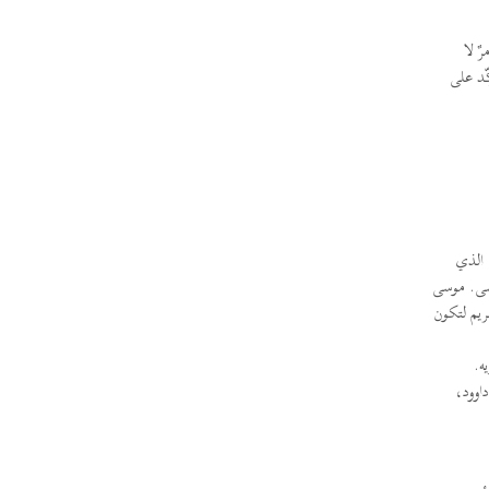
ٌ لا
كّد على
 لأنّ الذي
ب بها موسى. موسى
ريم لتكون
داوود،