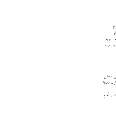
رح
لى
وقف مريم
راء مريم
ى الجليل
على عظمتها لأنها صارت مدينة
ائيل، ومعنى اسمه "جبروت الله وقوّته". جبرائيل هو المبشّر بزمن الخلاص (دانيال 9/21 – 27) وحضوره أمام