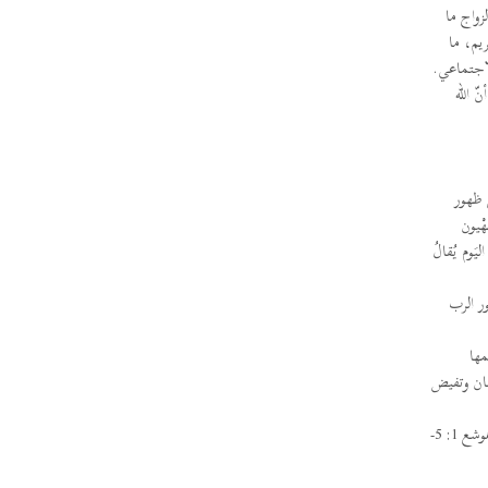
زواج ما
يم، ما
لاجتماعي.
 الله
 ظهور
– 17) " هَلِّلي يا بِنتَ صِهْيون
اليَوم يُقالُ
ور الرب
مها
نسان وتفيض
أي يرافقك بنوعٍ خاصّ ويسهر عليك ويعضدك، إنّه تعبير كتابي ورد في العهد القديم في دعوة عظماء من شعب الله: موسى (خروج 3: 12)، و (هوشع 1: 5-