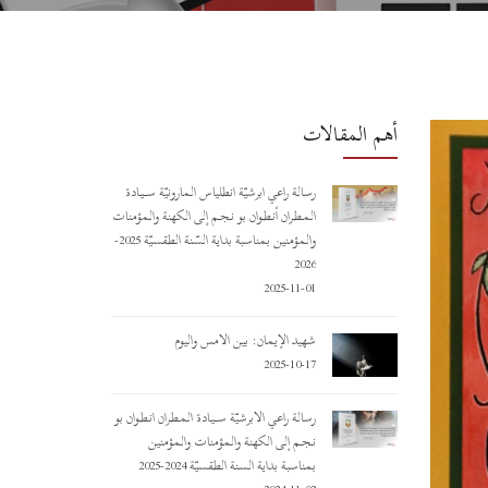
أهم المقالات
رسالة راعي أبرشيّة أنطلياس المارونيّة ســـيـادة
المـطـران أنـطـوان بو نـجـم إلى الكهنة والمؤمنات
والمؤمنين بمناسبة بداية السّنة الطقسيّة 2025-
2026
2025-11-01
شهيد الإيمان: بين الأمس واليوم
2025-10-17
رسالة راعي الأبرشيّة ســـيـادة المـطـران أنـطـوان بو
نـجـم إلى الكهنة والمؤمنات والمؤمنين
بمناسبة بداية السنة الطقسيّة 2024-2025