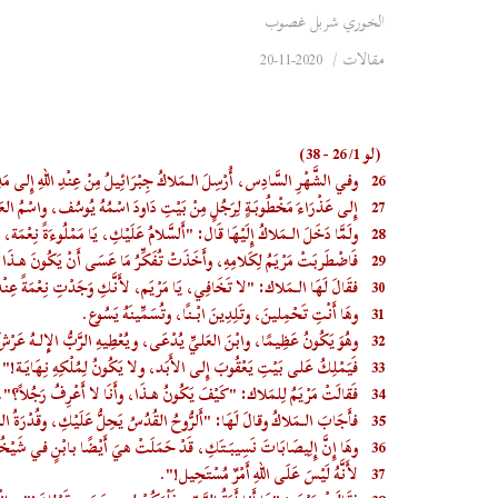
الخوري شربل غصوب
مقالات
/
2020-11-20
(لو 1/ 26 - 38)
26
وفي الشَّهْرِ السَّادِس، أُرْسِلَ الـمَلاكُ جِبْرَائِيلُ مِنْ عِنْدِ اللهِ إِلى مَ
27
إِلى عَذْرَاءَ مَخْطُوبَةٍ لِرَجُلٍ مِنْ بَيْتِ دَاودَ اسْمُهُ يُوسُف، واسْمُ العَذ
28
ولَمَّا دَخَلَ الـمَلاكُ إِلَيْهَا قَال: "أَلسَّلامُ عَلَيْكِ، يَا مَمْلُوءَةً نِعْمَة، 
29
فَاضْطَربَتْ مَرْيَمُ لِكَلامِهِ، وأَخَذَتْ تُفَكِّرُ مَا عَسَى أَنْ يَكُونَ هـذَا
30
فقَالَ لَهَا الـمَلاك: "لا تَخَافِي، يَا مَرْيَم، لأَنَّكِ وَجَدْتِ نِعْمَةً عِنْد
31
وهَا أَنْتِ تَحْمِلينَ، وتَلِدِينَ ابْنًا، وتُسَمِّينَهُ يَسُوع.
32
وهُوَ يَكُونُ عَظِيمًا، وابْنَ العَليِّ يُدْعَى، ويُعْطِيهِ الرَّبُّ الإِلـهُ عَرْشَ 
33
فَيَمْلِكُ عَلى بَيْتِ يَعْقُوبَ إِلى الأَبَد، ولا يَكُونُ لِمُلْكِهِ نِهَايَة!".
34
فَقالَتْ مَرْيَمُ لِلمَلاك: "كَيْفَ يَكُونُ هـذَا، وأَنَا لا أَعْرِفُ رَجُلاً؟".
35
فأَجَابَ الـمَلاكُ وقالَ لَهَا: "أَلرُّوحُ القُدُسُ يَحِلُّ عَلَيْكِ، وقُدْرَةُ العَ
36
وهَا إِنَّ إِلِيصَابَاتَ نَسِيبَتَكِ، قَدْ حَمَلَتْ هيَ أَيْضًا بابْنٍ في شَيْخُو
37
لأَنَّهُ لَيْسَ عَلَى اللهِ أَمْرٌ مُسْتَحِيل!".