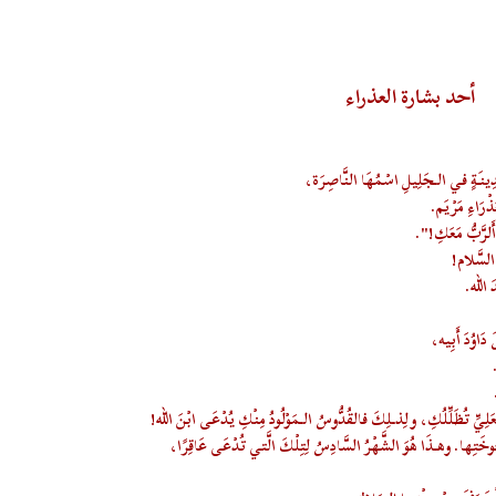
أحد بشارة العذراء
دِينَةٍ في الـجَلِيلِ اسْمُهَا النَّاصِرَة،
ْرَاءِ مَرْيَم.
أَلرَّبُّ مَعَكِ!".
 السَّلام!
َ الله.
دَاوُدَ أَبِيه،
لِيِّ تُظَلِّلُكِ، ولِذـلِكَ فالقُدُّوسُ الـمَوْلُودُ مِنْكِ يُدْعَى ابْنَ الله!
خَتِها. وهـذَا هُوَ الشَّهْرُ السَّادِسُ لِتِلْكَ الَّتي تُدْعَى عَاقِرًا،