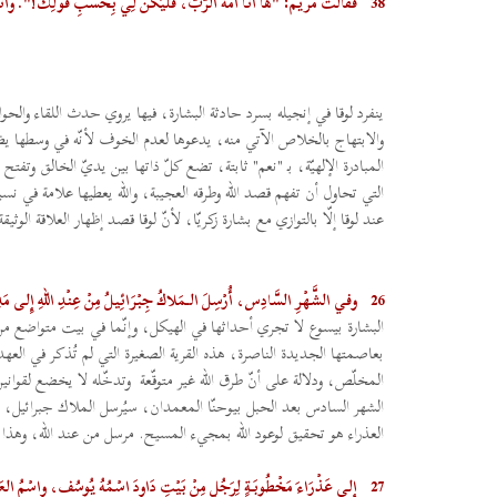
38
فقَالَتْ مَرْيَم: "هَا أَنا أَمَةُ الرَّبّ، فَلْيَكُنْ لِي بِحَسَبِ قَوْلِكَ!". و
ينفرد لوقا في إنجيله بسرد حادثة البشارة، فيها يروي حدث اللقاء والحوار 
والابتهاج بالخلاص الآتي منه، يدعوها لعدم الخوف لأنّه في وسطها يظلّ
المبادرة الإلهيّة، بـ "نعم" ثابتة، تضع كلّ ذاتها بين يديّ الخالق وتفتح
التي تحاول أن تفهم قصد الله وطرقه العجيبة، والله يعطيها علامة في نسي
عند لوقا إلّا بالتوازي مع بشارة زكريّا، لأنّ لوقا قصد إظهار العلاقة الوثيق
26
وفي الشَّهْرِ السَّادِس، أُرْسِلَ الـمَلاكُ جِبْرَائِيلُ مِنْ عِنْدِ اللهِ إِلى مَ
البشارة بيسوع لا تجري أحداثها في الهيكل، وإنّما في بيت متواضع من ا
المخلّص، ودلالة على أنّ طرق الله غير متوقّعة وتدخّله لا يخضع لقوان
العذراء هو تحقيق لوعود الله بمجيء المسيح. مرسل من عند الله، وهذا ت
27
إِلى عَذْرَاءَ مَخْطُوبَةٍ لِرَجُلٍ مِنْ بَيْتِ دَاودَ اسْمُهُ يُوسُف، واسْمُ العَذ