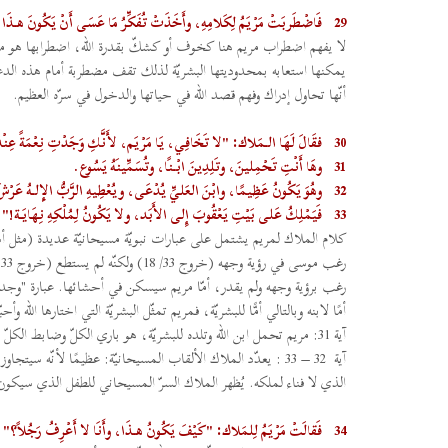
29
فَاضْطَربَتْ مَرْيَمُ لِكَلامِهِ، وأَخَذَتْ تُفَكِّرُ مَا عَسَى أَنْ يَكُونَ هـذَا
لا يفهم اضطراب مريم هنا كخوف أو كشكّ بقدرة الله، اضطرابها هو مخافة وره
يمكنها استعابه بمحدوديتها البشريّة لذلك تقف مضطربة أمام هذه الدعوة الف
أنّها تحاول إدراك وفهم قصد الله في حياتها والدخول في سرّه العظيم.
30
فقَالَ لَهَا الـمَلاك: "لا تَخَافِي، يَا مَرْيَم، لأَنَّكِ وَجَدْتِ نِعْمَةً عِنْد
31
وهَا أَنْتِ تَحْمِلينَ، وتَلِدِينَ ابْنًا، وتُسَمِّينَهُ يَسُوع.
32
وهُوَ يَكُونُ عَظِيمًا، وابْنَ العَليِّ يُدْعَى، ويُعْطِيهِ الرَّبُّ الإِلـهُ عَرْشَ 
33
فَيَمْلِكُ عَلى بَيْتِ يَعْقُوبَ إِلى الأَبَد، ولا يَكُونُ لِمُلْكِهِ نِهَايَة!".
رغب برؤية وجهه ولم يقدر، أمّا مريم سيسكن في أحشائها. عبارة "وجدت
أمًا لابنه وبالتالي أمًّا للبشريّة، فمريم تمثّل البشريّة التي اختارها الله وأحبّ
آية 31: مريم تحمل ابن الله وتلده للبشريّة، هو باري الكلّ وضابط الكلّ وخالق السماء والأرض، ستحمل وستلد الذي به كان كلّ شيء وستسمّي الذي لا اسم يحتويه.
آية 32 – 33 : يعدّد الملاك الألقاب المسيحانيّة: عظيمًا لأنّه س
الذي لا فناء لملكه. يُظهر الملاك السرّ المسيحاني للطفل الذي سيك
34
فَقالَتْ مَرْيَمُ لِلمَلاك: "كَيْفَ يَكُونُ هـذَا، وأَنَا لا أَعْرِفُ رَجُلاً؟"