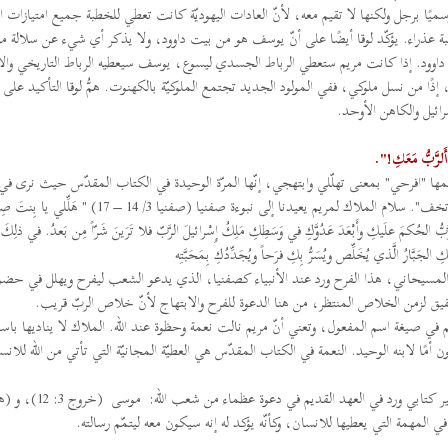
سميًا برجل ولكنها لا تقيم معه، لأنّ العادات اليهوديّة كانت تعطي للخطبة جميع امتيازات ال
ة عذراء. يؤكّد لوقا أيضًا على أنّ يوسف هو من بيت داوود، ولا يذكر أي شيء عن سلالة مر
يت داوود. إذا كانت مريم ستعطي الرباط الجسدي ليسوع، يوسف سيعطيه الرباط التاريخي وا
ا من نسل ملوكي، ففي المولود الجديد تجتمع الملوكيّة بالكهنوت. همُّ لوقا التأكيد على أنّ
رائيل والكاهن الأوحد.
أَلرَّبُّ مَعَكِ!".
مها "افرحي" بمعنى تهلّلي وابتهجي، إنّها المرّة الوحيدة في الكتاب المقدّس حيث نرى في
إلهي تستعمل هذه العبارة، عادةً نرى أكثر الدعوة إلى عدم الخوف "لا تخف". سلام الملاك لمريم يعيدنا إلى نبوءة صفنيا (صفنيا 3/ 14 
َّبُّ الحُكمَ علَيكِ وأَبْعَدَ عَدُوَّكِ في وَسَطِكِ مَلِكُ إِسْرائيلَ الرَّبّ فلا تَرَينَ شَرّاً مِن بَعدُ. في ذلِكَ 
جَبَّارُ الَّذي يُخَلِّص ويُسَرُّ بِكِ فرَحاً ويُجَدِّدُكِ بِمَحَبَّتِه
ة للفرح المسيحاني، هذا الفرح ورد عند الأنبياء كصفنيا، الذي يدعو الشعب ليفرح ويهلل في حض
قيق لزمن الخلاص المنتظر، من هنا الدعوة للفرح والابتهاج لأنّ خلاص الربّ قريب.
م في صيغة اسم المفعول، وتعني أنّ مريم نالت نعمة وحظوة عند الله. الملاك لا يناديها باس
ن أمًا لابنه الوحيد. النعمة في الكتاب المقدّس هي العطيّة المجانيّة التي تأتي من الله للا