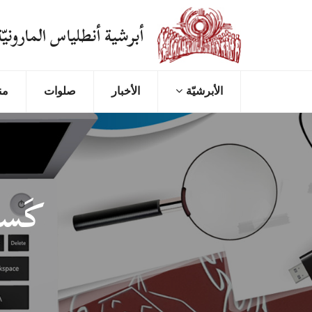
أبرشية أنطلياس المارونيّة
اﻷﺑﺮﺷﻴّﺔ
الأخبار
صلوات
من
كَسر الك