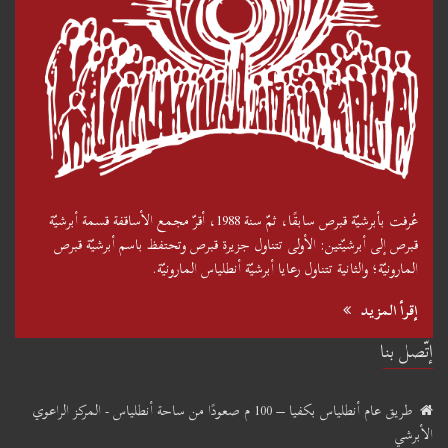
عُرفت بأبرشيّة قبرص سابقًا، ثمّ سنة 1988، أقرّ مجمع الأساقفة قسمة أبرشيّة
قبرص إلى أبرشيّتين: الأولى تتناول جزيرة قبرص وتحتفظ باسم أبرشيّة قبرص
المارونيّة؛ والثانية تتناول رعايا أبرشيّة أنطلياس المارونيّة.
إقرأ المزيد
إتّصل بنا
طريق عام أنطلياس بكفيا – 100 م صعودًا من ساحة أنطلياس - المركز الراعوي
الأبرشي