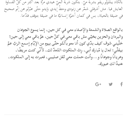
بالكاد يبلّلولو ريقو بشربة ميّ. بتكون شربة الميّ هيدي مرّة بعد أكتر من كلّ القساوة
العايش فيا. مش أشرفلي شمّر عن زنودي وحطّ إيدي بإيدو حتّى عبّرلو عن إنّو صحيح
في ضيقة بالحياة، بس في كمان أخوّة إنسانيّة ما في ضيقة بتوقف قدّاما.
بالواقع الصلاة والشمعة والإصغاء معي في كل حين، إنما يسوع الجوعان
والبردان والحزين بخيّي مش باقي معي في كلّ حين، هوّ باقي معي إلى حين!
خلّيني شوف كيف بدّي كون أنا معو بألَمُو حتّى بيوم من الإيّام إسمع الربّ عمّ
بيقلّي: تعال يا مُبارك أبي، رِث الملكوت المُعدّ لك، لأنّي كنت مريضًا،
وعريانًا وجوعانًا و... وأنت حملت معي ثقل صليبي، فعبرت به إلى الملكوت،
هنيئًا لك عبورك.