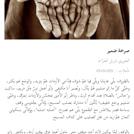
صرخة ضمير
الخوري شربل الخرّاط
تأملات
/
2020-05-05
بالظروف يلّي عايِشَا ويلّي فِيَا عَمْ شوف قِدّامي الأزمات عَمْ بِتزيد، والوَجَع عَم يكبَر،
وخَيِّي كِلّ ما إلو صليبو عَمْ يِتْأل، وبْصير أنا مكتفي بإنّو أعمل بَسّ مِتْل مَريم، ساكِت
و"جالس" بالصَلاة عِند أقدام الربّ، وناطر إنّو الأُمور تِتحَسَّن والأَزمات تِمرُق، وخَيِّي
صَليبو يِرجَع خَفِيف! بْكُون أَنا مشارك بصلب المسيح، وكأنّي بجْلوسي واقف
بساحة قصر بيلاطس مع الجُموع يلّي عم تصرخ: "أصلبه اصلبه"، ووكأنّي بسكوتي
كمان عَمْ زيد من تقل الصليب على كتاف المسيح.
بالواقع، لمّا بيكون لازم آخد موقف حتى حاول أعمل فرق بوقت أزمة، وبكتفي بإنو