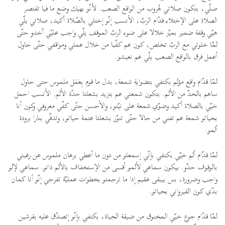
صلّي، بتكون صلاتي هُروب من الواقع الصعب. لأنّو بهيك وضع ما فيا تقتصر
الصلاة على الإختلاء قدّام الربّ، الأنسب إنّو إختلي بالصّلاة أكيد، صلاتي يلّي
هيّي وقفة ضمير بميّز خلالا على ضوء الربّ الموقف يلّي واجب عليّي آخدو حتّى
لمّا خلوتي مع الربّ تخلص، كون عم كفّيا من خلال عملي ومواقفي حتّى حاول
أعمل فرق بالواقع الصعب يلّي عم نعيشو.
لمّا قدّام واقع مؤلم بكتفي بتضواية شمعة، بدل ما قوم بِعَمَل ملموس حتى حاول
ساهم بالحدّ من الألم. بتكون شمعتي عم بتزيد بشعلتا حدّة الألم. الأنسب احمل
خيّي بالصلاة أكيد وضوّي شمعة على نيّتو، والأحسن حتّى كفّي معروفي وكون أنا
بحياتو شمعة عم تفني من حالا حتّى تنوّر بشعلتا عتمة حياتو، وتدفّي بنارا برودة
ألمو.
لمّا قدّام ألم خيّي بكتفي بإنّي إسمعلو من دون ما أعطي برهان ملموس عن رغبتي
بالوقوف حدّو. بيكون سماعي لألمو أقسى من الإستخفاف بالألم ذاتو. سماعي لإلو
واجب وضرورة، بس بيبقى عقيم إذا ما ترجمتو بخطوات عمليّة تفرجي إنّو أنا كمان
بدّي كون القيرواني بحياتو.
لمّا قدّام جوع خيّي المخنوق من ضيقة الحياة، بكتفي بإنّو إتصدّق عليه بقرشين