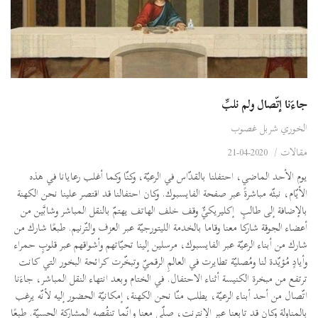
جاءَنا إتّصال ولم نلبِّ
الخوري شربل غصوب
مقالات
/
2020-04-21
يوم الأحد الماضي، احتفلنا بالقدّاس في الرعيّة، وكنّا وكما أغلب رعايانا في هذه
الأيّام، نبثّه مباشرةً عبر صفحة الفايسبوك. وكان احتفالنا قد اقتصر علينا نحن الكهنة
بالإضافة إلى طالبٍ إكليريكيٍّ وقف خلف الهاتف يهتمّ بالنقل المباشر وشابَّين من
أعضاء الجوقة شاركا معنا وقاما بالخدمة الليتورجيّة عبر العزف والتّرنيم. طبعًا شارك من
شارك من أبناء الرعيّة عبر الفايسبوك، مرسلين إلينا تحيّاتهم وأشواقهم عبر قلوبٍ حمراء
وأيادٍ مُؤيّدة لنا ومُصليّة تطايرت في العالمِ الرقميّ وتبخّرت كرائحة البخور التي كانت
ترتفع من مبخرة الكنيسة أثناء الاحتفال. في الختام وبعد انتهاء النقل المباشر، جاءَنا
اتّصال من أحد أبناء الرعيّة، يطلب منّا نحن الكهنة، إمكانيّة الحضور إليه لأنّه يرغب
بالمناولة وكان قد تابعنا عبر الإنترنت، صلّى معنا وإنّما تنقُصه المشاركة الحسيّة. طبعًا