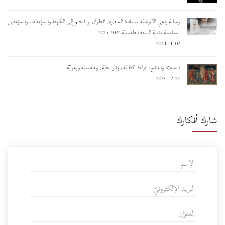
رسالة راعي الأبرشيّة ســـيـادة المـطـران أنـطـوان بو نـجـم إلى الكهنة والمؤمنات والمؤمنين
بمناسبة بداية السنة الطقسيّة 2024-2025
2024-11-02
الميلاد والدنح: قراءة كتابيّة، وتاريخيّة، وطقسيّة ورعويّة
2023-12-20
شارك أفكارك