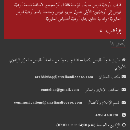
عُرفت بأبرشيّة قبرص سابقًا، ثمّ سنة 1988، أقرّ مجمع الأساقفة قسمة أبرشيّة
قبرص إلى أبرشيّتين: الأولى تتناول جزيرة قبرص وتحتفظ باسم أبرشيّة قبرص
المارونيّة؛ والثانية تتناول رعايا أبرشيّة أنطلياس المارونيّة.
إقرأ المزيد
إتّصل بنا
طريق عام أنطلياس بكفيا – 100 م صعودًا من ساحة أنطلياس - المركز الراعوي
الأبرشي
مكتب المطران
archbishop@anteliasdiocese.com
المكتب الإداري والمالي
eantelias@gmail.com
قسم الإعلام والاتصال
communications@anteliasdiocese.com
+961 4 410 020
الإثنين - الجمعة
(09:00 a.m to 04:00 p.m)