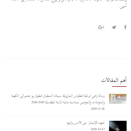
أمين.
أهم المقالات
رسالة راعي أبرشيّة أنطلياس المارونيّة ســـيـادة المـطـران أنـطـوان بو نـجـم إلى الكهنة
والمؤمنات والمؤمنين بمناسبة بداية السّنة الطقسيّة 2025-2026
2025-11-01
شهيد الإيمان: بين الأمس واليوم
2025-10-17