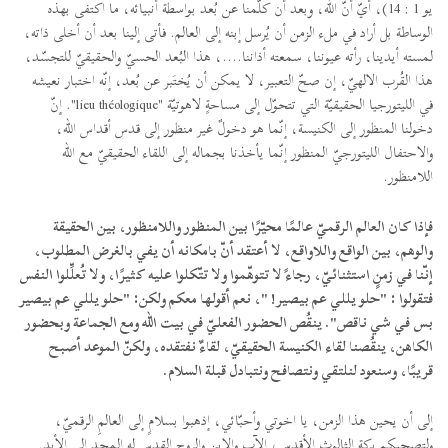
يو 1 : 14)، أيّ أنّ الله، وبعد أن كلّمنا عن بُعد بواسطة أنبيائه، ما اكتفى بهذه
الوساطة بل أراد في ملء الزمن أن يُرسل إبنه إلى العالم. فأتى إلينا بعد أن أخلى ذاته،
لمسته أيدينا، رأته عيوننا، سمعته أذاننا....، هذا البُعد الحسيّ والحقيقيّ للتجسّد،
هذا القُرب الالهيّ، إن صحّ التعبير، لا يمكن أن يُختَبر عن بُعد، إنّه اختبار نعيشه
في الليتورجيا الحقيقيّة التي تتحوّل إلى مساحةٍ لاهوتيّة "lieu théologique". إنّ
دخولنا المنظور إلى الكنيسة، إنّما هو دخولٌ غير منظور إلى قدس أقداس الله،
والاحتفال الليتورجيّ المنظور إنّما يأخذنا بجماله إلى اللقاء الحقيقيّ مع الله
اللامنظور.
فإذا كان العالم الرقميّ عالمًا محيّرًا بين المنظور واللامنظور، بين الحقيقة
والوهم، بين الواقع واللاواقع، لا أعتقد أنّ بامكانه أن يفي بالغرض المطلوب،
إنّنا في زمنٍ استثنائيّ، رجاءً لا تتوهّموا ولا تتّكلوا عليه كثيرًا، ولا تُعلِّلوا النفس
فتقولوا : "حلو يللي عم بيصير! "، نعم أقولها معكم ولكن: "حلو يللي عم بيصير
بس في شي ناقص". ينقُص الحضور الفعليّ في بيت الله ومع الجماعة وبحضور
الكاهن، ينقُصنا لقاء الكنيسة الحقيقيّ، لقاءٌ نفتقده، ولكنّ الموعد أصبح
قريبًا، وسنعود لنلتقي ونتصافح ونتبادل قبلة السلام.
إلى أن يحين هذا الزمن، يا اخوتي وأحبّائي، إذهبوا بسلامٍ إلى العالمِ الرقميّ،
ولتصحبكم بركة الثالوث الأقدس، الآب والابن والروح القدس له المجد إلى الأبد.