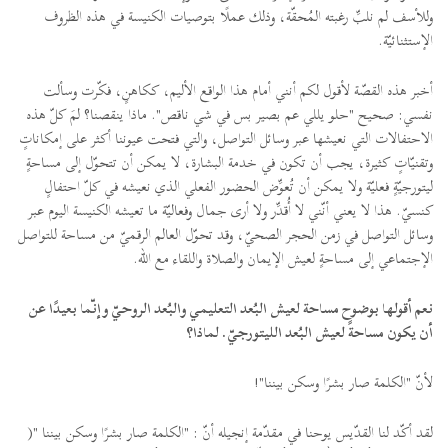
وللأسف لم نلبِّ رغبته المُحقّة، وذلك عملًا بتوصيات الكنيسة في هذه الظروف
الإستثنائيّة.
أخبر هذه القصّة لأقول لكم أنني أمام هذا الواقع الأليم، ككاهنٍ، فكّرت وسألت
نفسي: صحيح "حلو يللي عم بصير بس في شي ناقص". ماذا ينقصنا؟ لمَ كلّ هذه
الاحتفالات التي نعيشها عبر وسائل التواصل، والتي فتحت عيوننا أكثر على إمكاناتٍ
وتقنيّاتٍ كثيرة، يجب أن تكون في خدمة البشارة، لا يمكن أن تتحوّل إلى مساحةٍ
ليتورجيّةٍ فعليّة ولا يمكن أن تُعوِّض الحضور الفعلي الذي نعيشه في كلّ احتفالٍ
كنسيّ. هذا لا يعني أنّني لا أُقدِّر ولا أرى جمال وفعاليّة ما تعيشه الكنيسة اليوم عبر
وسائل التواصل في زمن الحجر الصحيّ، وقد تحوّل العالم الرقميّ من مساحة للتواصل
الإجتماعي إلى مساحةٍ لعيش الإيمان والصلاة واللقاء مع الله.
نعم أقولها بوضوح مساحة لعيش البُعد التعليمي والبُعد الروحيّ وإنّما بعيدًا عن
أن يكون مساحةً لعيش البُعد الليتورجيّ. لماذا؟
لأنّ "الكلمة صار بشرًا وسكن بيننا"!
لقد أكّد لنا القدّيس يوحنا في مقدّمة إنجيله أنّ : "الكلمة صار بشرًا وسكن بيننا "(