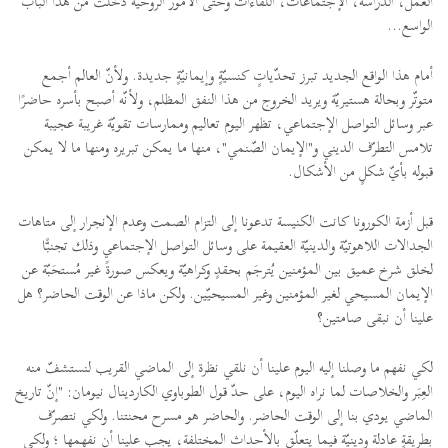
العمل، الدراسة، الإجتماعات، اللقاءات وحتّى الأمور الروحيّة دخلت من هذا الباب
الواسع...
أمام هذا الواقع الجديد تبرز تحدّياتٍ كنسيّةٍ وإيمانيّةٍ جديدة. ولأنّ العالم أجمع
متوتّر وبحالة هستيريّة ويريد الخروج من هذا النفق المظلم، ولأنّه أصبح بأسره حاضرًا
عبر وسائل التواصل الإجتماعي، تظهر اليوم تعاليم وممارسات تقويّة غريبة عجيبة
تلامس التطرّف الديني و"الإيمان الصّنمي"، منها ما يمكن تبريره ومنها ما لا يمكن
قبوله بأيّ شكلٍ من الأشكال.
قبل أزمة الكورونا كانت الكنيسة تدعونا إلى التزام الصمت وعدم الإنجرار إلى متاهات
الجدالات اللاهوتيّة والدينيّة العقيمة على وسائل التواصل الإجتماعي وذلك تجنبًّا
لخلق شرخ عميق بين المؤمنين يُترجَم بحقدٍ وكراهيّة ويعكس صورةً غير مُستحَبّة عن
الإيمان المسيحي لغير المؤمنين وغير المسيحيّين. ولكن ماذا عن الوقت الحاضر؟ هل
علينا أن نبقى صامتين؟
لكي نفهم ما وصلنا إليه اليوم علينا أن نلقي نظرة إلى الماضي القريب لنستشفّ منه
العِبَر والخلاصات لما نراه اليوم، على حدّ قول الطوباوي الكاردينال نيومان: "إنّ تاريخ
الماضي يودي بنا إلى الوقت الحاضر. والحاضر هو مسرح محنتنا. ولكي نتصرّف
بطريقةٍ عادلة ودينيّة فيما يتعلّق بالأحداث المختلفة، يجب علينا أن نفهمها ؛ ولكي