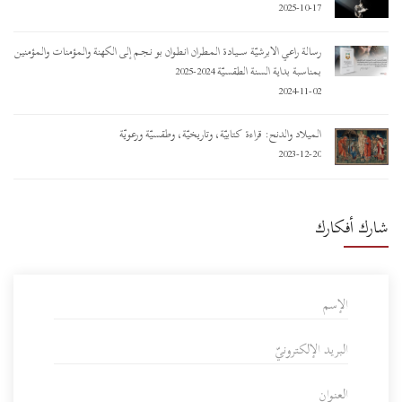
2025-10-17
رسالة راعي الأبرشيّة ســـيـادة المـطـران أنـطـوان بو نـجـم إلى الكهنة والمؤمنات والمؤمنين
بمناسبة بداية السنة الطقسيّة 2024-2025
2024-11-02
الميلاد والدنح: قراءة كتابيّة، وتاريخيّة، وطقسيّة ورعويّة
2023-12-20
شارك أفكارك