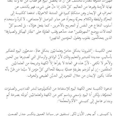
ظهورات متنوّعة للعذراء للكشف عن أنّ ما يحصل اليوم هو عقابٌ من الله وأنّنا بلغنا
نهاية الأزمنة وغيرها من التعاليم. كلّ ذلك إذا دلّ على شيء، فهو يكشف عن
انحرافٍ في الإيمان وعن مشكلةٍ كبيرة في التنشئة اللاهوتيّة، تدفعنا ككنيسة إلى
التحرّك واليقظة والكلام بحريّة وبجرأة عبر منابر التواصل الإجتماعي، لا للردّ واستخدام
أسلوب الدفاع عن النفس أو التجريح بالآخرين - كما يفعل هؤلاء - بل لحسم كلّ
الجدالات ووضع "المهرطقين" عند حدّهم وقلب الطاولة على "تجّار الهيكل والصيارفة"
الذين يتحكّمون بقلوب وعقول المؤمنين التائهين!
نحن الكنيسة - إكليروسًا بشكلٍ خاصّ وعلمانيّون بشكلٍ عامّ - مدعوّون اليوم للتفكير
بأساليبٍ جديدة للتبشير والتعليم وذلك لأنّ الوثائق والرسائل التي تُصدِرها بين الحين
والآخر لا تكفي - لأنّ هذه في العادة لا يقرأها إلاّ الكهنة وشريحة من العلمانيّين
المثقّفين - إن لم تُتَرجَم بطريقةٍ عمليّة بسيطة لتُحاكي كلّ مؤمن لا سيّما مَن ظنّ بأنّه
هكذا يكون الإيمان من خلال اللجوء إلى التديّن الطبيعي والخوف.
تدعونا الكنيسة نحن الكهنة اليوم للإستفادة من التكنولوجيا لنشر القداديس والصلوات
المتنوّعة، ولكن أنا اليوم بإسمي وباسم كثيرٍ من الكهنة والعلمانيّين أتوجّه بصرخة ألمٍ
وبنداء ٍ عاجلٍ إلى كنيستي "الأمّ والمعلّمة":
يا كنيستي، ألم يحن الأوان لكي نستفيق من سباتنا العميق ونكسر جدار الصمت