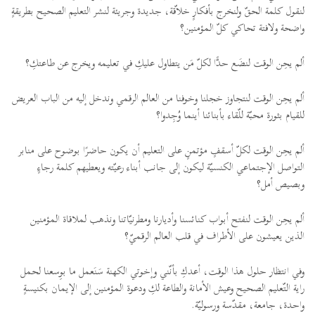
لنقول كلمة الحقّ ولنخرج بأفكارٍ خلاّقة، جديدة وجريئة لنشر التعليم الصحيح بطريقةٍ
واضحة ولافتة تحاكي كلّ المؤمنين؟
ألم يحِن الوقت لنضَع حدًّا لكلّ مَن يتطاول عليكِ في تعليمه ويخرج عن طاعتكِ؟
ألم يحِن الوقت لنتجاوز خجلنا وخوفنا من العالم الرقمي وندخل إليه من الباب العريض
للقيام بثورة محبّة للّقاء بأبنائنا أينما وُجِدوا؟
ألم يحِن الوقت لكلّ أسقفٍ مؤتمنٍ على التعليم أن يكون حاضرًا بوضوح على منابر
التواصل الإجتماعي الكنسيّة ليكون إلى جانب أبناء رعيّته ويعطيهم كلمة رجاءٍ
وبصيص أمل؟
ألم يحِن الوقت لنفتح أبواب كنائسنا وأديارنا ومطرنيّاتنا ونذهب لملاقاة المؤمنين
الذين يعيشون على الأطراف في قلب العالم الرقميّ؟
وفي انتظار حلول هذا الوقت، أعدكِ بأنّني وإخوتي الكهنة سَنَعمل ما بوِسعنا لحمل
راية التّعليم الصحيح وعيش الأمانة والطاعة لكِ ودعوة المؤمنين إلى الإيمان بكنيسةٍ
واحدة، جامعة، مقدّسة ورسوليّة.