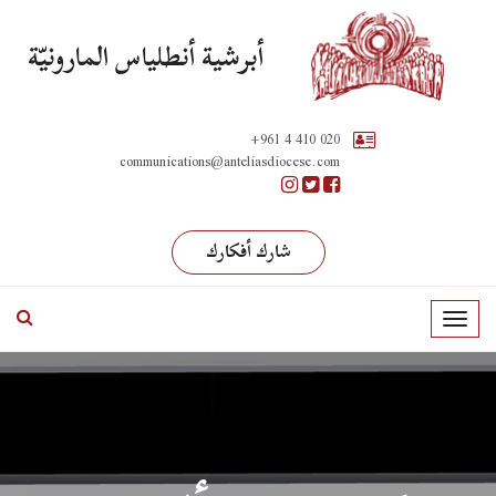
أبرشية أنطلياس المارونيّة
+961 4 410 020
communications@anteliasdiocese.com
شارك أفكارك
T
o
g
g
l
e
n