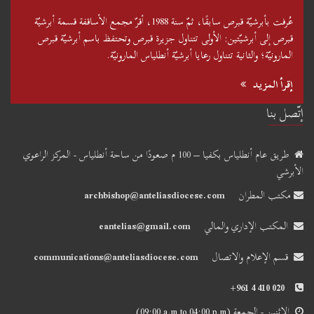
عُرفت بأبرشيّة قبرص سابقًا، ثمّ سنة 1988، أقرّ مجمع الأساقفة قسمة أبرشيّة
قبرص إلى أبرشيّتين: الأولى تتناول جزيرة قبرص وتحتفظ باسم أبرشيّة قبرص
المارونيّة؛ والثانية تتناول رعايا أبرشيّة أنطلياس المارونيّة.
إقرأ المزيد
إتّصل بنا
طريق عام أنطلياس بكفيا – 100 م صعودًا من ساحة أنطلياس - المركز الراعوي
الأبرشي
مكتب المطران
archbishop@anteliasdiocese.com
المكتب الإداري والمالي
eantelias@gmail.com
قسم الإعلام والاتصال
communications@anteliasdiocese.com
+961 4 410 020
الإثنين - الجمعة
(09:00 a.m to 04:00 p.m)