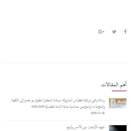
أهم المقالات
رسالة راعي أبرشيّة أنطلياس المارونيّة ســـيـادة المـطـران أنـطـوان بو نـجـم إلى الكهنة
والمؤمنات والمؤمنين بمناسبة بداية السّنة الطقسيّة 2025-2026
2025-11-01
شهيد الإيمان: بين الأمس واليوم