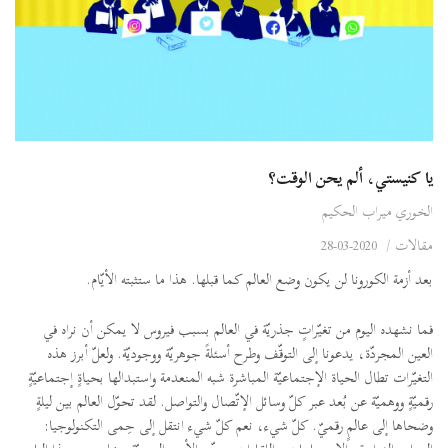
يا كنيستي، ألم يحن الوقت؟
الخوري ميراب الحكيم
مقالات
/
2020-03-28
بعد أزمة الكورونا لن يكون وضع العالم كما قبلها. هذا ما ستثبته الأيّام.
فما نشهده اليوم من تغيّراتٍ جذريّة في العالم بسبب فيروس لا يمكن أن نراه في
العين المجردّة، يدعونا إلى التوقّف وطرح أسئلةً جوهريّة ووجوديّة. ولعلّ أبرز هذه
التغيّرات تطال الحياة الإجتماعيّة المباشرة شبه المنعدمة واستبدالها بحياةٍ إجتماعيّةٍ
رقميّةٍ ووهميّة عن بُعد عبر كلّ وسائل الإتّصال والتواصل. لقد تحوّل العالم بين ليلةٍ
وضحاها إلى عالمٍ رقميّ. كلّ شيء، نعم كلّ شيء انتقل إلى حِمى التكنولوجيا: