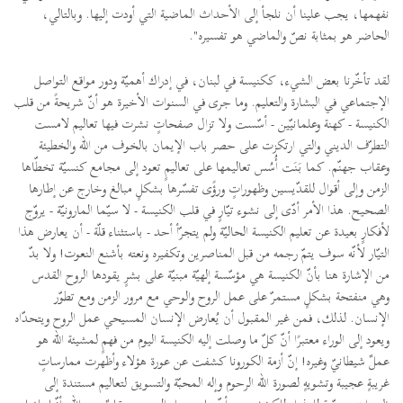
نفهمها، يجب علينا أن نلجأ إلى الأحداث الماضية التي أودت إليها. وبالتالي،
الحاضر هو بمثابة نصّ والماضي هو تفسيره".
لقد تأخّرنا بعض الشيء، ككنيسة في لبنان، في إدراك أهميّة ودور مواقع التواصل
الإجتماعي في البشارة والتعليم. وما جرى في السنوات الأخيرة هو أنّ شريحةً من قلب
الكنيسة - كهنة وعلمانيّين - أسّست ولا تزال صفحاتٍ نشرت فيها تعاليم لامست
التطرّف الديني والتي ارتكزت على حصر باب الإيمان بالخوف من الله والخطيئة
وعقاب جهنّم. كما بَنَت أُسُس تعاليمها على تعاليمٍ تعود إلى مجامع كنسيّة تخطّاها
الزمن وإلى أقوال للقدّيسين وظهوراتٍ ورؤًى تفسّرها بشكلٍ مبالغ وخارج عن إطارها
الصحيح. هذا الأمر أدّى إلى نشوء تيّارٍ في قلب الكنيسة - لا سيّما المارونيّة - يروّج
لأفكارٍ بعيدة عن تعليم الكنيسة الحاليّة ولم يتجرّأ أحد - باستثناء قلّة - أن يعارض هذا
التيّار لأنّه سوف يتمّ رجمه من قبل المناصرين وتكفيره ونعته بأشنع النعوت! ولا بدّ
من الإشارة هنا بأنّ الكنيسة هي مؤسّسة إلهيّة مبنيّة على بشرٍ يقودها الروح القدس
وهي منفتحة بشكلٍ مستمرّ على عمل الروح والوحي مع مرور الزمن ومع تطوّر
الإنسان. لذلك، فمن غير المقبول أن يُعارض الإنسان المسيحي عمل الروح ويتحدّاه
ويعود إلى الوراء معتبرًا أنّ كلّ ما وصلت إليه الكنيسة اليوم من فهمٍ لمشيئة الله هو
عملٌ شيطانيّ وغيره! إنّ أزمة الكورونا كشفت عن عورة هؤلاء وأظهرت ممارساتٍ
غريبةٍ عجيبة وتشويهٍ لصورة الله الرحوم وإله المحبّة والتسويق لتعاليم مستندة إلى