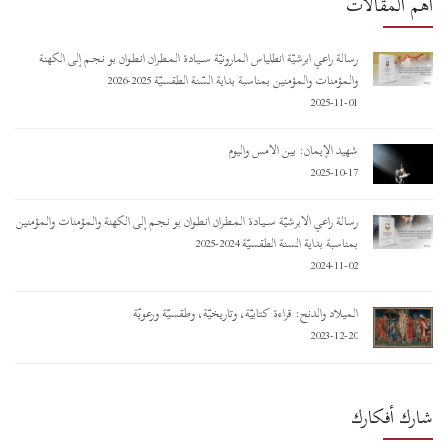
أهم المقالات
رسالة راعي أبرشيّة أنطلياس المارونيّة ســـيـادة المـطـران أنـطـوان بو نـجـم إلى الكهنة
والمؤمنات والمؤمنين بمناسبة بداية السّنة الطقسيّة 2025-2026
2025-11-01
شهيد الإيمان: بين الأمس واليوم
2025-10-17
رسالة راعي الأبرشيّة ســـيـادة المـطـران أنـطـوان بو نـجـم إلى الكهنة والمؤمنات والمؤمنين
بمناسبة بداية السنة الطقسيّة 2024-2025
2024-11-02
الميلاد والدنح: قراءة كتابيّة، وتاريخيّة، وطقسيّة ورعويّة
2023-12-20
شارك أفكارك