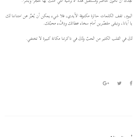
نَعِدُكَ أن نكون حاضر ومستقبل هذه الأبرشيّة التي آمنتَ بها حجرًا وبشرًا.
اليوم، تقف الكلمات حائرة مكتوفة الأيدي، فلا شيء يمكن أن يُعبِّر عن امتناننا لك
يا أبانا، ونبقى مقصّرين أمام سخاء عطائك ودِفْء محبّتك.
لكَ في القلب الكثير من الحبّ ولكَ في ذاكرتنا مكانة كبيرة لا تختفي.