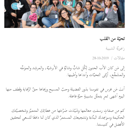
تحيّة من القلب
راعويّة الشبيبة
مقالات
/
2019-10-28
إلى مَن كان الأب الحنون لِكُلِ شابٍّ وشابّةٍ في الأبرشيّة، والمرشِد والموَجِّه
والمشَجِّع، أزكى التحيّات وأنداها وأطيبها.
أنتَ مَن غرس في نفوسنا بذور الفضيلة وحبّ المسيح ورَعاها حقّ الرّعاية وقَطف منها
اليوم أشهى ثمرٍ يتمثّل بشبيبةٍ حيّةٍ فاعلة.
كم من صفاتٍ رسمَت معالمها وشَيّدَت صَرْحَها من عطائِك المتميّز وشخصيّتك
الحكيمة وسواعِدك البنّاءة وتشجيعك المستمرّ الذي كان لنا دافعًا للسعي لتحقيق
الأفضل في كنيستنا.