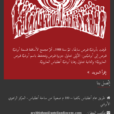
عُرفت بأبرشيّة قبرص سابقًا، ثمّ سنة 1988، أقرّ مجمع الأساقفة قسمة أبرشيّة
قبرص إلى أبرشيّتين: الأولى تتناول جزيرة قبرص وتحتفظ باسم أبرشيّة قبرص
المارونيّة؛ والثانية تتناول رعايا أبرشيّة أنطلياس المارونيّة.
إقرأ المزيد
إتّصل بنا
طريق عام أنطلياس بكفيا – 100 م صعودًا من ساحة أنطلياس - المركز الراعوي
الأبرشي
مكتب المطران
archbishop@anteliasdiocese.com