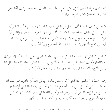
لقد كُنتَ دومًا الداعِمَ الأوّل لِكلّ عملٍ يتعلّق بنا، فآمنتَ بجماعتنا وقلتَ أنّنا نحن
الشبيبة، "حاضرُ الكنيسة ومستقبلها".
لا ننسى كيف كان هَمُّك تفعيل دورنا في بنيان الكنيسة، فأصبح هَمُّنا الأكبر أن
نبقى أمينينَ لثقتك بنا فصارت الكنيسة أمًّا لنا وبيتًا، نشعر فيه بالأمان، واثقين أنّ
الربّ يسوع يعمل فينا ومن خلالنا، متمسّكين بما قاله البابا فرنسيس في الإرشاد
الرسولي "فرح الإنجيل"، عدد ٢٨٧: "أُمًّا للجميع وبيتًا للكثيرين".
"عقلبي شوفكن"، بهذه العبارة عبّرتَ لنا في العام الماضي نحن الشبيبة أبناءَكَ بتوقِكَ
لملاقاتنا، فكنت تنتظر بفارغ الصّبر اليوم الأبرشي للشبيبة لتكون حاضرًا بيننا تنقل لنا
يسوع الأخ، الأب، القريب، الصديق، الرفيق والمعزّي لكلّ شبيبتنا.
وهذه السنة، "حكيني بتلاقيني" كان شعار لقاءنا، ولكن بعد أن غادرتنا قبل سماعَنا،
نعدك أن نبقى أمينينَ على ما بدأته مع الشببيبة، أمينين لهذه الثقة التي أوكلتنا بها
طالبين من الرّوح القدس أن ينيرَ طريقنا ويكون قائدنا في بنيان الكنيسة، مُدرِكين
أهمّية المسيح في حياتنا، مُتّكلين عليه دومًا كما أردتنا أن نكون.