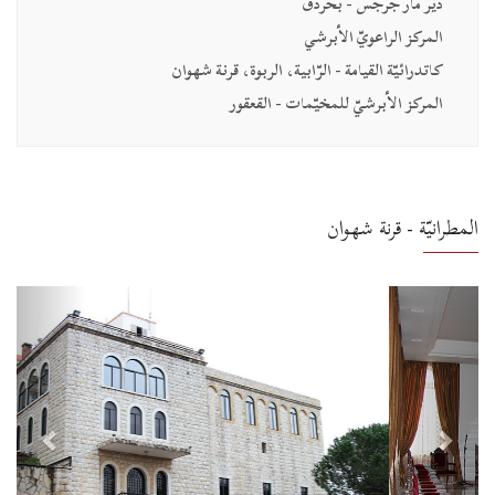
دير مار جرجس - بحردق
المركز الراعويّ الأبرشي
كاتدرائيّة القيامة - الرّابية، الربوة، قرنة شهوان
المركز الأبرشيّ للمخيّمات - القعقور
المطرانيّة - قرنة شهوان
P
N
r
e
e
x
v
t
i
o
u
s