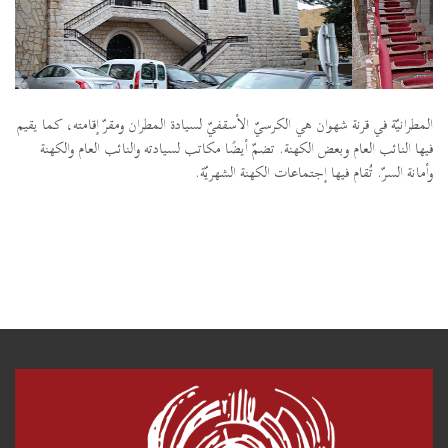
المطرانيّة في قرنة شهوان هي الكرسيّ الأسقفيّ لسيادة المطران ومقرّ إقامته، كما يقيم
فيها النائب العام وبعض الكهنة. تضمّ أيضًا مكاتب لسيادته والنائب العام والكهنة
وأمانة السرّ. تُقام فيها إجتماعات الكهنة الشهريّة.