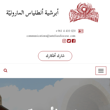
أبرشية أنطلياس المارونيّة
+961 4 410 020
communications@anteliasdiocese.com
شارك أفكارك
T
o
g
g
l
e
n