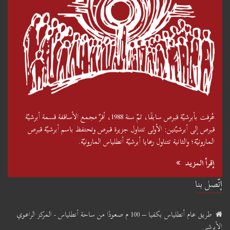
عُرفت بأبرشيّة قبرص سابقًا، ثمّ سنة 1988، أقرّ مجمع الأساقفة قسمة أبرشيّة
قبرص إلى أبرشيّتين: الأولى تتناول جزيرة قبرص وتحتفظ باسم أبرشيّة قبرص
المارونيّة؛ والثانية تتناول رعايا أبرشيّة أنطلياس المارونيّة.
إقرأ المزيد
إتّصل بنا
طريق عام أنطلياس بكفيا – 100 م صعودًا من ساحة أنطلياس - المركز الراعوي
الأبرشي