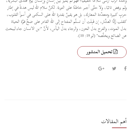
وحده الرَّبُّ أرسى سلامًا حقيقيًّا؛ فهو لم يميّز بين إنسانٍ وإنسان يوم افتدى البشريَّة،
ولم يرفض تائبًا، ولا حتَّى أجبر خاطئًا على التوبة. لكنَّ سلام الله ليس هدنةً في إطار
حربٍ كبيرة ومتعدّدة المعارك، بل هو يقينٌ بقدرة الله على السكنى في أسوأ القلوب،
كقلب زكَّا العشَّار، إن قَبِلَت أن تسلّم المفتاح إلى الله القادر على ضخّ قوَّة الحياة
بدل الموت، والفرح بدل الحزن، والرجاء بدل اليأس، لأنَّ "ابن الانسان جاء ليبحث
عن الضائع ويخلّصه" (لو 19: 10).
تحميل المنشور
أهم المقالات