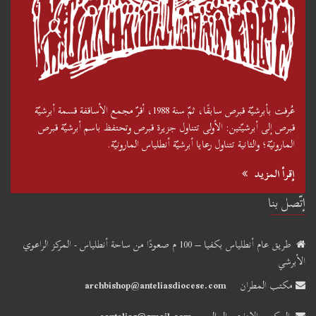
عُرفت بأبرشيّة قبرص سابقًا، ثمّ سنة 1988، أقرّ مجمع الأساقفة قسمة أبرشيّة
قبرص إلى أبرشيّتين: الأولى تتناول جزيرة قبرص وتحتفظ باسم أبرشيّة قبرص
المارونيّة؛ والثانية تتناول رعايا أبرشيّة أنطلياس المارونيّة.
إقرأ المزيد
إتّصل بنا
طريق عام أنطلياس بكفيا – 100 م صعودًا من ساحة أنطلياس - المركز الراعوي
الأبرشي
مكتب المطران
archbishop@anteliasdiocese.com