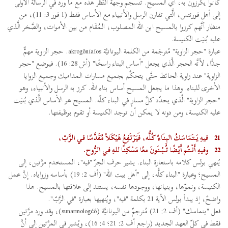
كانوا يكرزون به، أي المسيح. تنسجم وجهة النَّظر هذه مع ما ورد في الرسالة الأولى
إلى أهل قورنتس، الَّتي تقارن الرسل والأنبياء مع الأساس فقط (1 قور 3: 11)، من
منظار أنَّهم كرزوا بالمسيح ابن الله المصلوب، الـمُقَام من بين الأموات، والصَّخر الَّذي
عليه بُنيَت الكنيسة.
عبارة "حجر الزاوية" مُترجَمة من الكلمة اليونانيَّة akrogôniaíos. حجر الزاوية مهمٌّ
جدًّا، لأنَّه الحجر الَّذي يجعل "أساس البناء راسخًا" (أش 28: 16). فيوضع "حجر
الزاوية" عند زاوية الحائط حتَّى يتحكَّم بجميع مسارات المداميك وجميع الزوايا
الأخرى للبناء. وهذا ما يجعل المسيح أساس بناء الله. كرز به الرسل والأنبياء، وهو
"حجر الزاوية" الَّذي يحدّد كلَّ مسارٍ في البناء كلّه. المسيح هو الأساس الَّذي بُنيَت
عليه الكنيسة، ومن دونه لا يمكن أن توجد الكنيسة أو تقوم بوظيفتها.
21
فيهِ يَتَمَاسَكُ البِنَاءُ كُلُّه، فَيَرْتَفِعُ هَيْكَلاً مُقَدَّسًا في الرَّبّ،
22
وفيهِ أَنْتُم أَيْضًا تُبْنَونَ معًا مَسْكِنًا للهِ في الرُّوح.
يُنهي بولس كلامه باستعارة البناء. يشير حرف الجرّ "فيه"، المستخدم مرَّتين، إلى
المسيح؛ وعبارة "البناء كلُّه، إلى "أهل بيت الله" (أف 2: 19) بأساسه وزواياه. إنَّ عمل
الكنيسة، ونموّها، وبنيانها، ووجودها نفسه، يستند إلى علاقتها بالمسيح. هذا
واضحٌ، إذ يبدأ بولس الآية 21 بكلمة "فيه"، ويُنهيها بعبارة "في الرَّبّ".
فعل "يتماسك" (أف 2: 21) مُترجمٌ من اليونانيَّة (sunarmologéô)، وقد ورد مرَّتين
فقط في كلّ العهد الجديد (راجع أف 2: 21؛ 4: 16)، ويُشير في المرَّتين إلى أنَّ