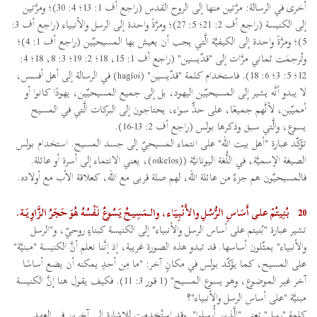
أخرى في الرسالة: مرَّتين منها إلى الروح القدس (راجع أف 1: 13؛ 4: 30)؛ ومرَّتين
إلى الكنيسة (راجع أف 2: 21؛ 5: 27)؛ ومرَّةً واحدة إلى الرسل والأنبياء (راجع أف 3:
5)؛ ومرَّةً واحدة إلى الكيفيَّة الَّتي يجب أن يعيش بها المسيحيّين (راجع أف 1: 4)؛
وتُرجمَت ثماني مرَّات إلى "قدّيسين" (راجع أف 1: 15، 18؛ 2: 19؛ 3: 8، 18؛ 4:
12؛ 5: 3؛ 6: 18). فاستخدام كلمة "قدّيسين" (hagíoi) في الرسالة إلى أهل أفسس،
لا يبدو أنَّه يشير إلى المسيحيّين اليهود، بل إلى جميع المسيحيّين، يهودًا كانوا أو
أمميّين، لأنَّهم جميعًا، على حدٍّ سواء، يحتاجون إلى البركات الَّتي في المسيح
يسوع، والَّتي سبق وذكرها بولس (راجع أف 2: 13-16).
تؤكّد عبارة "أهل بيت الله" على انتماء المسيحيّ إلى جسد المسيح. استخدام بولس
الصيغة الإسميَّة، في اللُّغة اليونانيَّة ((oikeîos)، يعني الانتماء إلى أسرة أو عائلة.
فالمسيحيّون هم جزءٌ من عائلة الله، لهم صلة قربى مع الله، كعلاقة الأب مع أولاده.
20
بُنِيتُمْ على أَسَاسِ الرُّسُلِ والأَنْبِيَاء، والـمَسِيحُ يَسُوعُ نَفْسُهُ هُوَ حَجَرُ الزَّاوِيَة.
تشير عبارة "بُنيتم على أساس الرسل والأنبياء" إلى الكنيسة كبناءٍ روحيّ، و"الرسل
والأنبياء" يمثّلون أساسها. قد تبدو هذه الصورة غريبة، إذ إنَّنا نعلم أنَّ الكنيسة "مبنيَّة"
على المسيح، كما يؤكّد بولس في مكانٍ آخر: "ما مِن أحدٍ يمكنه أن يضع أساسًا
آخر غير الموضوع، وهو يسوع المسيح" (1 قور 3: 11). فكيف يقول هنا إنَّ الكنيسة
مبنيَّة "على أساس الرسل والأنبياء"؟
كلمة "رسل" تعني "الَّذين أُرسِلوا". وقد استُخدِمت للإشارة إلى آخرين في العهد