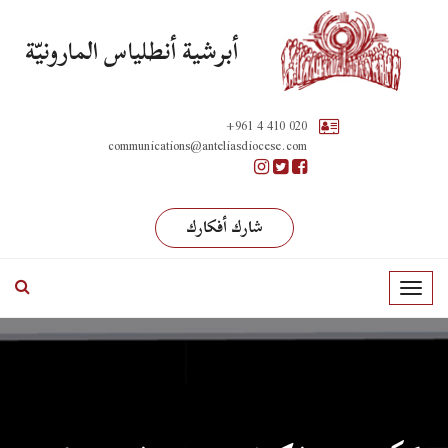
أبرشية أنطلياس المارونيّة
+961 4 410 020
communications@anteliasdiocese.com
شارك أفكارك
T
o
g
g
l
e
n