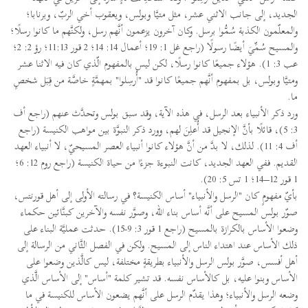
الجديد، إلى جانب الاثني عشر، مثل متيَّا وبولس، ويعقوب أخي الربّ، وبرنابا؛
والمعلّمون الكذبة سُمُّوا برسل. وكان آخرون يزعمون أنَّهم رسل، ولكنَّهم ما كانوا رسلًا؛
والمسيح سُمِّيَ أيضًا رسولًا (راجع غل 1: 19؛ أعمال 14: 14؛ 2 قور 11:13؛ رؤ 2: 2؛
عب 3: 1). هؤلاء جميعًا كانوا رسلًا، لكن ليس بالمفهوم الّذي كان فيه الاثنا عشر
ومتيَّا وبولس، بل بمفهوم أنَّهم جميعًا كانوا قد "أُرسِلوا" بمهمَّةٍ خاصَّة من قِبَل شخصٍ
ما.
ورد ذكر الأنبياء بعد الرسل، في هذه الآية، وقد سبق بولس وتحدَّث عنهم (راجع أف
3: 5)، قائلًا بأنَّ الإنجيل قد أُعلِنَ لهم، وورد ذكر النبوَّة بين مواهب الكنيسة (راجع
أف 4: 11). لذلك، لا بدَّ من أنَّ هؤلاء كانوا أنبياء العصر المسيحيّ، لا أنبياء العهد
القديم. ففي العهد الجديد، كانت النبوءة جزءًا من حياة الكنيسة (راجع روم 12: 6؛
1 قور 12–14؛ 1 تس 5: 20).
بأيّ مفهومٍ كان "الرسل والأنبياء" أساس الكنيسة؟ في رسالته الأولى إلى أهل قورنتس،
صوّر بولس المسيح على أنَّه أساس بناء الله، وصوَّر نفسه والآخرين كبنَّائين حكماء
وضعوا الأساس بالكرازة بالمسيح (راجع 1 قور 3: 9-15). حدثت عمليَّة البناء على
ذلك الأساس عند اهتداء الناس إلى المسيح. ولكن في الفصل الثَّاني من الرسالة إلى
أهل أفسس، صوَّر بولس الرسل والأنبياء بطريقةٍ مختلفة، ليس كالَّذين وضعوا على
الأساس وبنوا عليه، بل كالأساس نفسه. قد تشير كلمة "أساس" إلى الأساس الَّذي
وضعه الرسل والأنبياء؛ وهذا يقدّم الرسل على أنَّهم يضعون الأساس للكنيسة في ما