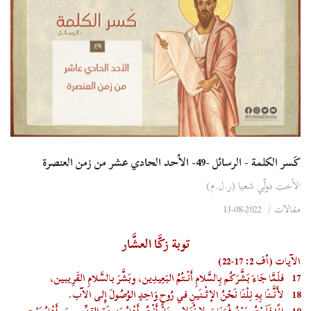
كَسر الكلمة - الرسائل -49- الأحد الحادي عشر من زمن العنصرة
الأخت دولّي شعيا (ر.ل.م)
مقالات
/
2022-08-13
توبة زكَّا العشَّار
الآيات (أف 2: 17-22)
17
فلَمَّا جَاءَ بَشَّرَكُم بِالسَّلامِ أَنْتُمُ البَعِيدِين، وبَشَّرَ بالسَّلامِ القَرِيبين،
18
لأَنَّنَا بِهِ نِلْنَا نَحْنُ الإثْنَينِ في رُوحٍ وَاحِدٍ الوُصُولَ إِلى الآب.