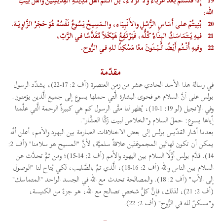
19
إِذًا فَلَسْتُم بَعْدُ غُرَبَاءَ ولا نُزَلاء، بَلْ أَنْتُم أَهْلُ مَدِينَةِ القِدِّيسِينَ وأَهْلُ بَيْتِ
الله،
20
بُنِيتُمْ على أَسَاسِ الرُّسُلِ والأَنْبِيَاء، والـمَسِيحُ يَسُوعُ نَفْسُهُ هُوَ حَجَرُ الزَّاوِيَة.
21
فيهِ يَتَمَاسَكُ البِنَاءُ كُلُّه، فَيَرْتَفِعُ هَيْكَلاً مُقَدَّسًا في الرَّبّ،
22
وفيهِ أَنْتُم أَيْضًا تُبْنَونَ معًا مَسْكِنًا للهِ في الرُّوح.
مقدّمة
في رسالة هذا الأحد الحادي عشر من زمن العنصرة (أف 2: 17-22)، يشدّد الرسول
بولس على أنَّ السلام هو فحوى البشارة الَّتي حملها يسوع إلى جميع الَّذين يؤمنون.
وفي الإنجيل (لو 19: 1-10)، يُظهر لنا متَّى الرسول كم هي كبيرةٌ الرحمة الَّتي علَّمنا
إّياها يسوع: حملَ السلام و"الخلاص لبيت زكَّا العشَّار".
بعدما أشار القدّيس بولس إلى بعض الاختلافات الصارمة بين اليهود والأمم، أعلن أنَّه
يمكن أن تكون لهاتَين المجموعَتَين علاقةٌ سلميَّة، لأنَّ "المسيح هو سلامنا" (أف 2:
14). قدَّم بولس أوَّلًا السلام بين اليهود والأمم (أف 2: 14-15)؛ ومن ثمَّ تحدَّث عن
السلام بين الناس والله (أف 2: 16-18)، الَّذي تمَّ بالصَّليب، لكي يُتاح لنا "الوصول
إلى الآب" (أف 2: 18). والمصالحة تحدث مع الله في الجسد الواحد "المتماسك"
(أف 2: 21)، لذلك، فإنَّ كلَّ شخصٍ تصالح مع الله، هو جزءٌ من الكنيسة،
و"مسكنٌ لله في الرُّوح" (أف 2: 22).