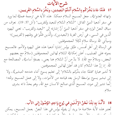
شرح الآيات
17
فلَمَّا جَاءَ بَشَّرَكُم بِالسَّلامِ أَنْتُمُ البَعِيدِين، وبَشَّرَ بالسَّلامِ القَرِيبين،
بإنهائه العدوانيَّة، جعل المسيح السلام ممكنًا. هذه الآية هي ترجمة عمليَّة لما ورد
في سفر أشعيا النبيّ القائل: "السَّلام السَّلام للبعيد وللقريب" (أش 57: 19). نعرف من
سياق النصّ الوارد في سفر أشعيا النبيّ أنَّ إشارته إلى "البعيد والقريب"، تعني اليهود
الَّذين في السبي، في أرض الغربة (البعيدين)، والَّذين ظلُّوا في وطنهم (القريبين)؛
وسيأتي الله برسالة سلامٍ لكِلَا المجموعَتَين.
في الرسالة إلى أهل أفسس، طبَّق بولس إشارة أشعيا هذه على اليهود والأمم. فالمسيح
بموته على الصليب، أعلن إمكانيَّة السَّلام لهاتَين المجموعَتَين (سلامٌ مع بعضهم
البعض، وسلامٌ مع الله). لا بدَّ من أنَّ السَّلام هنا يعني، بصفةٍ أساسيَّة، المصالحة مع
الله. إذ إنَّ هذا السَّلام كان قد أُعلِنَ لهَاتَين المجموعَتين.
لا تُشير عبارة "فلمَّا جاء بشَّركم بالسَّلام" إلى تعليم يسوع أثناء خدمته التبشيريَّة، ولا
إلى تبشير يسوع بواسطة الرسل بعد قيامته من الأموات، ولا إلى عمل المسيح برمَّته؛
إنَّما تشير إلى موت المسيح الَّذي صالح الانسان مع الله، وهو بحدّ ذاته بشرى
سلام.
18
لأَنَّنَا بِهِ نِلْنَا نَحْنُ الإثْنَينِ في رُوحٍ وَاحِدٍ الوُصُولَ إِلى الآب.
تُعتبر هذه الآية خلاصة ما يريد أن يقوله بولس في هذا النصَّ. بعمل المسيح، يمكن