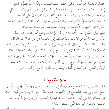
أعضاء الكنيسة هم الَّذين يتكوَّن منهم جسد المسيح، والَّذي تمَّ تصوُّره كبناءٍ
وكجسد. يكون نموّ الجسد وبنيانه ممكنًا إذا كان كلُّ عضوٍ يؤدّي وظيفته بشكلٍ
صحيح. صيغة المضارع، الـمُستخدمة في اللغة اليونانيَّة، تدلُّ على أنَّ هذا
"التماسُك" متواصلٌ. الكنيسة، كبناء الله، هي حقيقةٌ قائمة دائمًا في الوقت الحاضر،
ولكنَّ تركيب اليهود والأمم معًا في وحدة منسجمة، هو عمليَّة مستمرَّة.
تشير عبارة "تُبنَون معًا" (أف 2: 22) إلى أنَّ الله قد وضع أهل أفسس على هذا
الأساس عندما أطاعوا الإنجيل وتمَّ ضمُّهم إلى الكنسية (راجع أعمال 2: 38-47).
الكنيسة قائمة الآن، وما زال الله يضمُّ الناس إليها كــ"حجارةٍ حيَّة". وبهذه الطريقة تنمو
"هيكلًا مقدَّسًا" (أف 2: 21) في المسيح. والكنيسة لا تنمو بزيادة الحجارة الحيَّة
فحسب، بل وتنمو روحيًّا إذ إنَّ أعضاءها، هؤلاء "الحجارة الحيَّة"، يختبرون قداسة
الحياة. في هذا النموّ المزدوج، تصير الكنيسة "هيكلًا مقدَّسًا (أف 2: 21). وهذا
الهيكل النَّامي، هو المكان الَّذي "يسكن فيه الله في الروح" (أف 2: 22).
خلاصة روحيَّة
شدَّد بولس في هذا المقطع من الرسالة إلى أهل أفسس على بنوَّة كلّ مؤمنٍ لله الَّذي
جمع الكلَّ في يده. فالجميع في الكنيسة، هم واحدٌ، وجزءٌ لا يتجزّأ من البناء، الَّذي
هو "مسكن الله في الروح" (أف 2: 22). فيسوع المسيح أتى من لدن الآب ووحَّد
الجميع بالبشرى الواحدة الَّتي حملها: السَّلام.