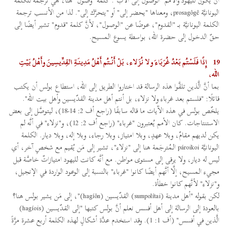
أن يكون لليهود والأمم "الوصول إلى الآب". كلمة "وصول" هنا، هي ترجمة للكلمة
اليونانيَّة prosagôgê، ومعناها "يحضر إلى" أو "يتحرَّك إلى". لذا من الأنسب ترجمة
الكلمة اليونانيَّة بـــ "القدوم"، عوضًا عن "الوصول"، لأنَّ كلمة "قدوم" تشير أيضًا إلى
حقّ الدخول إلى حضرة الله، بواسطة يسوع المسيح.
19
إِذًا فَلَسْتُم بَعْدُ غُرَبَاءَ ولا نُزَلاء، بَلْ أَنْتُم أَهْلُ مَدِينَةِ القِدِّيسِينَ وأَهْلُ بَيْتِ
الله،
بما أنَّ الَّذين تلقَّوا هذه الرسالة قد اختاروا الطريق إلى الله، استطاع بولس أن يكتب
قائلًا: "فلستم بعد غرباء ولا نزلاء، بل أنتم أهل مدينة القدّيسين وأهل بيت الله".
يلخّص بولس في هذه الآيات ما قاله سابقًا (راجع أف 2: 14-18)، ليتوصَّل إلى بعض
الاستنتاجات. كان الأمم يُعتبرون "غرباء" (راجع أف 2: 12)، و"نزلاء" في أنَّه لم
يكن لديهم مقامٌ، وبلا عهدٍ، وبلا امتياز، وبلا رجاء، وبلا إله، وبلا ديار. الكلمة
اليونانيَّة pároikoi الـمُترجَمة هنا إلى "نزلاء"، تشير إلى مَن يُقيم مع شخصٍ آخر، أي
ليس له ديار، ولا يرقى إلى مستوى مواطن. مع أنَّه كانت لليهود امتيازاتٌ خاصَّة قبل
مجيء المسيح، إلَّا أنَّهم أيضًا كانوا "غرباء" بالنسبة إلى الوعود الواردة في الإنجيل،
و"نزلاء" لأنَّهم كانوا خطأة.
لكن بقوله "أهل مدينة (sumpolítai) القدّيسين (hagíôn)"، إلى مَن يشير بولس هنا؟
بالعودة إلى الرسالة إلى أهل أفسس نعلم أنَّ بولس كتبها "إلى القدّيسين (hagíois)
الَّذين في أفسس" (أف 1: 1). وقد استخدم عدَّة أشكالٍ لهذه الكلمة أربع عشرة مرَّةً