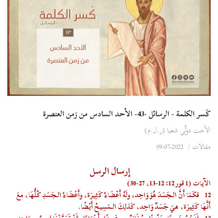
كَسر الكلمة - الرسائل -43- الأحد السادس من زمن العنصرة
الأخت دولّي شعيا (ر.ل.م)
مقالات
/
2022-07-09
إرسال الرسل
الآيات (1 قور 12: 12-13، 27-30)
12
فكَمَا أَنَّ الـجَسَدَ هُوَ وَاحِد، ولَهُ أَعْضَاءُ كَثِيرَة، وأَعْضَاءُ الـجَسَدِ كُلُّهَا، معَ
أَنَّهَا كَثِيرَة، هيَ جَسَدٌ وَاحِد، كَذلِكَ الـمَسِيحُ أَيْضًا.