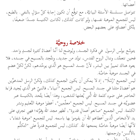
أعضائها.
تتواصل سسلسلة الأسئلة البيانيَّة، مع توقُّعِ أن تكون إجابة كلّ سؤالٍ بالنفي. بالطبع،
ليس للجميع الموهبة نفسها، ولو كانت كذلك، لكانت الكنيسة جسدًا ضعيفًا،
يتَّكل أعضاؤه على بعضهم البعض.
خلاصة روحيَّة
يتوسَّع بولس الرسول في فكرة الجسد، ويُوضح لنا أنَّنا أعضاءُ كثيرة لجسدٍ واحد.
فحين نتعمَّد، وننال الروح القدس، نولد من جديد، ونتَّحِد بالمسيح في جسده، فلا
يعود هناك تمييزٌ بين البشر، لأنَّ جسد المسيح هو الَّذي يوحّدهم، لكنّ لكلّ عضوٍ
في الجسد موهبةً خاصَّة.
ليس الجميع "رُسُلًا"، إذ لا يمكن أن يكون الجميع كذلك، ولكنَّ الرسل المدعوِّين
هم أعضاءُ مثلنا في جسد المسيح. ليس الجميع "أنبياء"، فالنبيّ هو الَّذي يُجيد قراءة
الحاضر على ضوء كلمة الله الَّتي يُعلنها للشعب، وهذا أيضًا يتَّحد بالكنيسة عبر
عضويَّته في جسد المسيح. ليس الجميع "معلّمين"، أعطوا موهبة التَّعليم ونشر
الكلمة. ليس الجميع "صانعو أعمالٍ قديرة"، تُظهر مجد الله وقوَّته؛ فهي تجري على
يد الأشخاص الَّذين أعطاهم الله أن يقوموا بها باسمه. ليس للجميع "موهبة شفاء"،
لأنَّها أيضًا موهبةٌ خاصَّة يمنحها الله. كذلك، ليس للجميع قدرةٌ على "التكلُّم
بالألسن" وترجمتها.