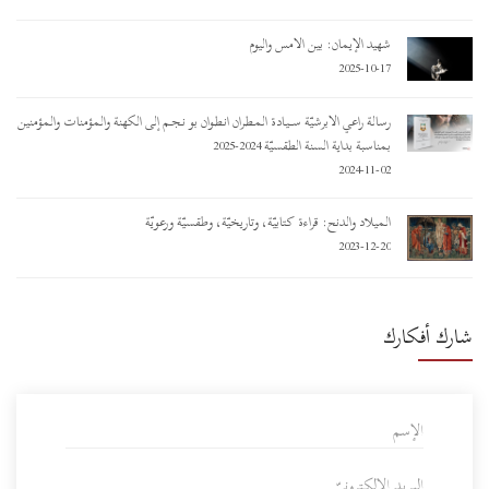
شهيد الإيمان: بين الأمس واليوم
2025-10-17
رسالة راعي الأبرشيّة ســـيـادة المـطـران أنـطـوان بو نـجـم إلى الكهنة والمؤمنات والمؤمنين
بمناسبة بداية السنة الطقسيّة 2024-2025
2024-11-02
الميلاد والدنح: قراءة كتابيّة، وتاريخيّة، وطقسيّة ورعويّة
2023-12-20
شارك أفكارك