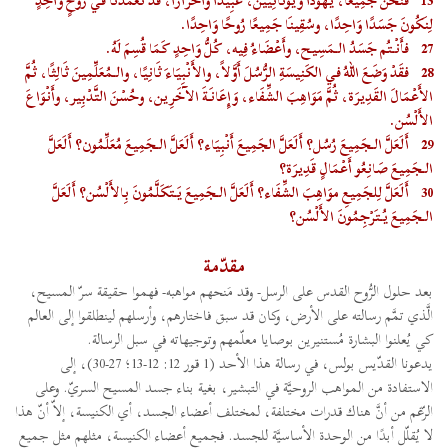
13
فَنَحْنُ جَمِيعًا، يَهُودًا ويُونَانِيِّين، عَبِيدًا وأَحْرَارًا، قَدْ تَعَمَّدْنَا في رُوحٍ وَاحِدٍ
لِنَكُونَ جَسَدًا وَاحِدًا، وسُقِينَا جَمِيعًا رُوحًا وَاحِدًا.
27
فأَنْتُم جَسَدُ الـمَسِيح، وأَعْضَاءُ فِيه، كُلُّ وَاحِدٍ كَمَا قُسِمَ لَهُ.
28
فقَدْ وَضَعَ اللهُ في الكَنِيسَةِ الرُّسُلَ أَوَّلاً، والأَنْبِيَاءَ ثَانِيًا، والـمُعَلِّمِينَ ثَالِثًا، ثُمَّ
الأَعْمَالَ القَدِيرَة، ثُمَّ مَوَاهِبَ الشِّفَاء، وَإِعَانَةَ الآخَرِين، وحُسْنَ التَّدْبِير، وأَنْوَاعَ
الأَلْسُن.
29
أَلَعَلَّ الـجَمِيعَ رُسُل؟ أَلَعَلَّ الجَمِيعَ أَنْبِيَاء؟ أَلَعَلَّ الـجَمِيعَ مُعَلِّمُون؟ أَلَعَلَّ
الـجَمِيعَ صَانِعُو أَعْمَالٍ قَدِيرَة؟
30
أَلَعَلَّ لِلجَمِيعِ موَاهِبَ الشِّفَاء؟ أَلَعَلَّ الـجَمِيعَ يَتَكَلَّمُونَ بِالأَلْسُن؟ أَلَعَلَّ
الـجَمِيعَ يُتَرْجِمُونَ الأَلْسُن؟
مقدّمة
بعد حلول الرُّوح القدس على الرسل- وقد مَنحهم مواهبه- فهموا حقيقة سرّ المسيح،
الَّذي تمَّم رسالته على الأرض، وكان قد سبق فاختارهم، وأرسلهم لينطلقوا إلى العالم
كي يُعلنوا البشارة مُستنيرين بوصايا معلّمهم وتوجيهاته في سبل الرسالة.
يدعونا القدّيس بولس، في رسالة هذا الأحد (1 قور 12: 12-13؛ 27-30)، إلى
الاستفادة من المواهب الروحيَّة في التبشير، بغية بناء جسد المسيح السريّ. وعلى
الرّغم من أنَّ هناك قدرات مختلفة، لمختلف أعضاء الجسد، أي الكنيسة، إلاّ أنّ هذا
لا يُقلّل أبدًا من الوحدة الأساسيَّة للجسد. فجميع أعضاء الكنيسة، مثلهم مثل جميع