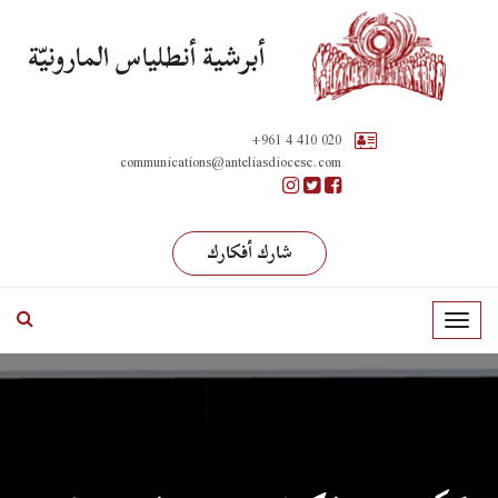
أبرشية أنطلياس المارونيّة
+961 4 410 020
communications@anteliasdiocese.com
شارك أفكارك
T
o
g
g
l
e
n