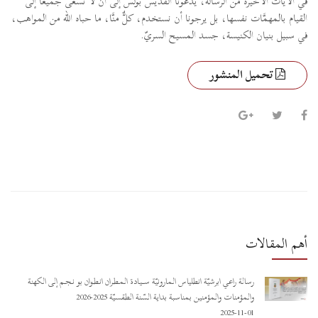
في الآيات الأخيرة من الرسالة، يدعونا القدّيس بولس إلى أن لا نسعى جميعًا إلى
القيام بالمهمَّات نفسها، بل يرجونا أن نستخدم، كلٌّ منَّا، ما حباه الله من المواهب،
في سبيل بنيان الكنيسة، جسد المسيح السريّ.
تحميل المنشور
أهم المقالات
رسالة راعي أبرشيّة أنطلياس المارونيّة ســـيـادة المـطـران أنـطـوان بو نـجـم إلى الكهنة
والمؤمنات والمؤمنين بمناسبة بداية السّنة الطقسيّة 2025-2026
2025-11-01