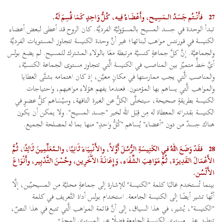
27
فأَنْتُم جَسَدُ الـمَسِيح، وأَعْضَاءُ فِيه، كُلُّ وَاحِدٍ كَمَا قُسِمَ لَهُ.
تبدأ الوحدة في جسد المسيح بالمسؤوليَّة الفرديَّة. كان الروح قد أعطى لبعض أعضاء
الكنيسة في قورنتس مواهب لبنائها؛ غير أنَّ وحدة الكنيسة تتجاوز المستويات الفرديَّة
والجماعيَّة. إنَّ كلَّ جماعةٍ كنسيَّة مرتبطة معًا بالولاء المشترك للمسيح. لم يضع بولس
أيَّ خطٍّ متميّز بين المناصب في الكنيسة الَّتي تتجاوز مستوى الجماعة الكنسيَّة،
والمناصب الَّتي يجب ممارستها في مكانٍ معيَّن، إذ كان اهتمامه بشتَّى العطايا
والمواهب الَّتي يساهم بها المؤمنون. فعندما يفهم هؤلاء مواهبهم، واحتياجات
الكنيسة بطريقةٍ صحيحة، سيتخلَّى الكلُّ عن الغيرة التافهة، وسيُسَاهم كلُّ عضوٍ في
الكنيسة بقدراته المعطاة له مِن قِبَل الله لخير "جسد المسيح". ولا يمكن أن يكون
هناك جسدٌ من دون "أعضاء" يُساهم "كُلُّ واحدٍ" منها بما له لمصلحة الجميع.
28
فقَدْ وَضَعَ اللهُ في الكَنِيسَةِ الرُّسُلَ أَوَّلاً، والأَنْبِيَاءَ ثَانِيًا، والـمُعَلِّمِينَ ثَالِثًا، ثُمَّ
الأَعْمَالَ القَدِيرَة، ثُمَّ مَوَاهِبَ الشِّفَاء، وَإِعَانَةَ الآخَرِين، وحُسْنَ التَّدْبِير، وأَنْوَاعَ
الأَلْسُن.
بينما تُستخدم غالبًا كلمة "الكنيسة" للإشارة إلى جماعةٍ محليَّة من المسيحيّين، إلَّا
أنَّها تشير أيضًا إلى الكنيسة الجامعة. استخدام بولس أداة التَّعريف في كلمة
"الكنيسة"، يُشير، في هذا السياق، إلى أنَّ قائمة المواهب الَّتي تتبع في هذا النصّ،
تنطبق على مستوى الكنيسة الجامعة فضلًا عن المستوى المحليّ.