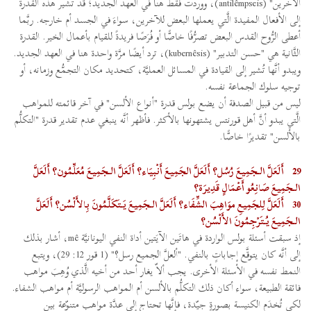
الآخرين" (antilêmpseis)، ووردت فقط هنا في العهد الجديد؛ قد تشير هذه القدرة
إلى الأفعال المفيدة الَّتي يعملها البعض للآخرين، سواءَ في الجسد أم خارجه. ربَّما
أعطى الرُّوح القدس البعض تصرُّفًا خاصًّا أو فُرَصًا فريدةً للقيام بأعمال الخير. القدرة
الثَّانية هي "حسن التدبير" (kubernêsis)، ترد أيضًا مرَّة واحدة هنا في العهد الجديد.
ويبدو أنَّها تُشير إلى القيادة في المسائل العمليَّة، كتحديد مكان التجمُّع وزمانه، أو
توجيه سلوك الجماعة نفسه.
ليس من قبيل الصدفة أن يضع بولس قدرة "أنواع الألسن" في آخر قائمته للمواهب
الَّتي يبدو أنَّ أهل قورنتس يشتهونها بالأكثر. فأظهر أنَّه ينبغي عدم تقدير قدرة "التكلُّم
بالألسن" تقديرًا خاصًّا.
29
أَلَعَلَّ الـجَمِيعَ رُسُل؟ أَلَعَلَّ الجَمِيعَ أَنْبِيَاء؟ أَلَعَلَّ الـجَمِيعَ مُعَلِّمُون؟ أَلَعَلَّ
الـجَمِيعَ صَانِعُو أَعْمَالٍ قَدِيرَة؟
30
أَلَعَلَّ لِلجَمِيعِ موَاهِبَ الشِّفَاء؟ أَلَعَلَّ الـجَمِيعَ يَتَكَلَّمُونَ بِالأَلْسُن؟ أَلَعَلَّ
الـجَمِيعَ يُتَرْجِمُونَ الأَلْسُن؟
إذ سبقت أسئلة بولس الواردة في هاتَين الآيَتين أداة النفي اليونانيَّة mê، أشار بذلك
إلى أنَّه كان يتوقَّع إجاباتٍ بالنفي. "ألعلَّ الجميع رسل؟" (1 قور 12: 29)، ويتبع
النمط نفسه في الأسئلة الأخرى. يجب ألاّ يغار أحد من أخيه الَّذي وُهِبَ مواهب
فائقة الطبيعة، سواء أكان ذلك التكلُّم بالألسن أم المواهب الرسوليَّة أم مواهب الشفاء.
لكي تُخدَم الكنيسة بصورةٍ جيّدة، فإنَّها تحتاج إلى عدَّة مواهب متنوّعة بين