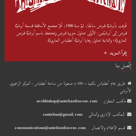
عُرفت بأبرشيّة قبرص سابقًا، ثمّ سنة 1988، أقرّ مجمع الأساقفة قسمة أبرشيّة
قبرص إلى أبرشيّتين: الأولى تتناول جزيرة قبرص وتحتفظ باسم أبرشيّة قبرص
المارونيّة؛ والثانية تتناول رعايا أبرشيّة أنطلياس المارونيّة.
إقرأ المزيد
إتّصل بنا
طريق عام أنطلياس بكفيا – 100 م صعودًا من ساحة أنطلياس - المركز الراعوي
الأبرشي
مكتب المطران
archbishop@anteliasdiocese.com
المكتب الإداري والمالي
eantelias@gmail.com
قسم الإعلام والاتصال
communications@anteliasdiocese.com