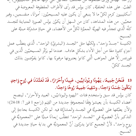
الطبّ. على هذه الخلفيَّة، كان بولس قد رأى الأطراف المقطوعة المعروضة في
أسكليبيون كرمزٍ لكلّ ما لا ينبغي أن يكون عليه المسيحيّون: أمواتًا، منقسمين، وغير
محبّين. من هذه المشاهد، كان من السهل أن يكوّن بولس الصورة المتباينة للجسد
كلّه الَّذي تتجذَّر فيه الهويَّة المميَّزة لكلٍّ من الأعضاء، في حياةٍ مشتركة مبنيَّة على
المسيح.
الكنيسة "جسدٌ واحد"، ولكنَّها مثل "الجسد (البشريّ) الواحد"، الَّذي يتطلَّب عمل
أجزاءٍ كثيرة معًا من أجل الأداء بشكلٍ هادف. عندما لم يركّز المسيحيّون الَّذين في
قورنتس إلَّا على المواهب الَّتي كانوا يعتبرونها مرغوبًا بها، كانوا يقوّضون بذلك
الجسد ككلّ.
13
فَنَحْنُ جَمِيعًا، يَهُودًا ويُونَانِيِّين، عَبِيدًا وأَحْرَارًا، قَدْ تَعَمَّدْنَا في رُوحٍ وَاحِدٍ
لِنَكُونَ جَسَدًا وَاحِدًا، وسُقِينَا جَمِيعًا رُوحًا وَاحِدًا.
كان بولس قد سبق واستخدم فئات "اليهود واليونانيّين، العبيد والأحرار"، لينصح
أعضاء الكنيسة بأن يعيشوا وفقًا لمجموعةٍ جديدة من القِيَم (راجع 1 قور 7: 18-24)؛
والآن يطبّقها على العضويَّة في الجسد والمشاركة فيه. لم تكن الكنيسة بحاجةٍ إلى
التذكير بأنَّ العضويَّة في "الجسد الواحد" تتطلَّب إيمانًا مبنيًّا على "المعموديَّة في
روحٍ واحد"، لأنَّ الجميع كانوا يدركون أنَّ المعموديَّة هي بداية حياةٍ جديدة في
المسيح.