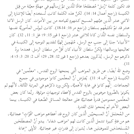
قد تكون كلمة "رُسل" مُصطلحًا عامًّا للَّذين تمَّ إرسالُهم في مهمَّةٍ معيَّنة من قِبَل
الكنيسة (راجع أعمال 14: 14). لكنَّ هذه الكلمة كانت تُستخدم أيضًا للإشارة إلى
الاثني عشر الَّذين عيَّنهم المسيح كشهودٍ لقيامته من بين الأموات. كان الرسل الاثنا
عشر قد تمّ تكليفُهم بسلطان (راجع مر 16: 14-18). كانت لبولس المأموريَّة نفسها
والسلطان نفسه اللَّذان كانا للاثني عشر (راجع 1 قور 15: 9؛ غل 1: 11، 12). كان
"الأنبياء" جنبًا إلى جنبٍ مع الرسل، مُلهَمِينَ إلهيًّا لتقديم التوجيه إلى الكنيسة في
تعاليمها ورسالتها؛ ولكنّ سلطان الأنبياء كان أقلَّ من سلطان الرسل. فعندما يرِدُ
ذكرهم مع الرسل، يُذكَرون بعدهم (راجع 1 قور 12: 28، 29؛ أف 2: 20: 3: 5؛ 4:
11).
وضع الله أيضًا، عن طريق المواهب الَّتي يمنحها الروح القدس، "معلّمين" في
الكنيسة (راجع أف 4: 11). يُفتَرَض أنَّ المعلّمين كانوا موجودين في جميع
الجماعات. إنَّهم كانوا في غاية الأهميَّة، ولكن ورد ذكرُهم في المرتبة الثَّالثة، لأنَّهم لم
يكونوا بالضَّرورة موهوبين بالروح القدس لإعطاء توجيهاتٍ موثوقة. ربَّما كان بعض
المعلّمين ممنوحينَ قدرةً عجائبيَّة على معالجة المسائل الصَّعبة في الكنيسة، بينما
البعض الآخر لم يُمنحوا تلك القدرة.
من الـمُحتَمَل أنَّ المسيحيّين الَّذين كان الروح قد أعطاهم مواهب "قُوَّاتٍ" عجائبيَّة،
هم من فئةٍ كبيرة تشمل الَّذين كانت لهم "مواهب شفاء". يبدو أنَّ المصطَلَحَين
الـمُستَخدَمَين للموهبَتَين هنا، يُشيران إلى قدراتٍ غير عجائبيَّة. الأولى "إعانة