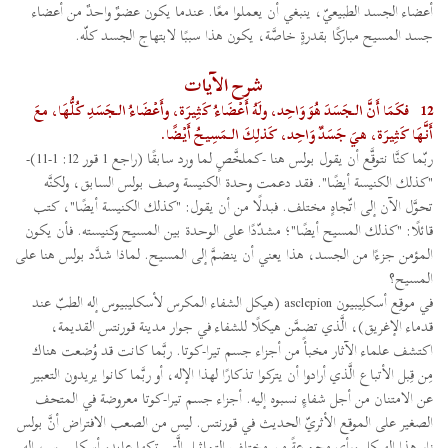
أعضاء الجسد الطبيعيّ، ينبغي أن يعملوا معًا. عندما يكون عضوٌ واحدٌ من أعضاء
جسد المسيح مباركًا بقدرةٍ خاصَّة، يكون هذا سببًا لابتهاج الجسد كلّه.
شرح الآيات
12
فكَمَا أَنَّ الـجَسَدَ هُوَ وَاحِد، ولَهُ أَعْضَاءُ كَثِيرَة، وأَعْضَاءُ الـجَسَدِ كُلُّهَا، معَ
أَنَّهَا كَثِيرَة، هيَ جَسَدٌ وَاحِد، كَذلِكَ الـمَسِيحُ أَيْضًا.
ربّما كنَّا نتوقَّع أن يقول بولس هنا -كملخَّصٍ لما ورد سابقًا (راجع 1 قور 12: 1-11)-
"كذلك الكنيسة أيضًا". فقد دعمت وحدة الكنيسة وصف بولس السابق، ولكنَّه
تحوَّل الآن إلى اتّجاهٍ مختلف. فبدلًا من أن يقول: "كذلك الكنيسة أيضًا"، كتب
قائلًا: "كذلك المسيح أيضًا"؛ مشدّدًا على الوحدة بين المسيح وكنيسته. فأن يكون
المؤمن جزءًا من الجسد، هذا يعني أن ينضمَّ إلى المسيح. لماذا شدَّد بولس هنا على
المسيح؟
في موقِع أسكلِيبيون asclepion (هيكل الشفاء المكرس لأسكليبيوس إله الطبّ عند
قدماء الإغريق)، الَّذي تضمَّن هيكلًا للشفاء في جوار مدينة قورنتس القديمة،
اكتشف علماء الآثار مخبأً من أجزاء جسم تيرا-كوتا. ربَّما كانت قد وُضعت هناك
مِن قِبل الأتباع الَّذي أرادوا أن يتركوا تذكارًا لهذا الإله، أو ربَّما كانوا يريدون التعبير
عن الامتنان من أجل شفاءٍ نسبوه إليه. أجزاء جسم تيرا-كوتا معروضة في المتحف
الصغير على الموقع الأثريّ الحديث في قورنتس. ليس من الصعب الافتراض أنَّ بولس
زار هذا الهيكل ورأى مجموعةً من مختلف التماثيل الَّتي تركها عابدو أسكليبيوس، إله