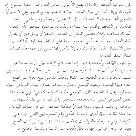
وفي مسرحية الشخص (1968)، يضع الأخوان رحباني العدل على خشبة المسرح. إذ
تُتّهم فتاة بريئة، أتت إلى سوق الخضار تجرّ عربة عليها بندروة لتبيعها وهي لا تعلم أنّ
ثمّة قرار اتُخذ بإخلاء الساحة لاستقبال "الشخص". وبحكم وجودها في الساحة
تقدّمت من الشخص وألقت عليه السلام، وغنّت له. لم يتفوّه الشخص بأي كلمة،
إنّما قام مساعده بإعلام منظّمي الحفل أن الشخص مُضطرّ أن يرحل دون أن يتناول
طعام الغداء الـمُعدّ له. هنا ألقى الجميع التهمة على البيّاعة، باعتبارها أنّها أفشلت
حفل الاستقبال الذي أعِدَّ له بإتقان، ولا بدّ من أنّها تنتمي إلى جهة معيّنة تهدف
إفشال الحفل لغاية ما.
تمّ توقيف البيّاعة، وأُخذت إفادتها، إنما عند تلاوة الإفادة تبيّن أنّ مضمونها غير
مضمون الذي أدلت به الفتاة. فأوقفت وسيقت إلى السجن لتُحاكم أمام القضاء. وفي
مشهد المحاكمة يتآمر الجميع على الفتاة ويحكم القاضي ببيع العربة التي تضع
الفتاة عليها البندورة، ويشيد الجميع بالعدل وبالحكم الصادر. بيعت العربة في المزاد
بمئة ليرة. وقال البيّاعة بعد ذلك، "لو معي ميّة ما كانوا حاكموني". وفي ختام هذا
العمل المسرحي تلتقي البيّاعة صدفة بالشخص وتبيّن لها أنه هو أيضًا مُستهدَف
ويخاف أن يخسر كرسيه، والخلاصة أنّ مشكلة الشخص أكبر من مشكلة البيّاعة...
خلاصة: ثمّة مسرحيّة أخرى للرحابنة تلخّص واقع المسرحيّتين اللتين أتيت على
ذكرهما، وهي مسرحيّة هالة والملك (قُدّمت سنة 1967). التي تبيّن كيف الجيع
يعيش في وجه آخر غير وجهه، والكلّ يكذب على الملك، والملك مخدوع من
الجميع.