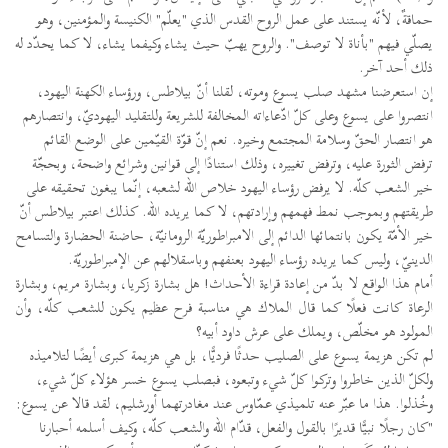
حماقةٌ، لأنّه يستند على عمل الروح القدس الذي "يعلّم" الكنيسة والمؤمنين، وهو
يصلّي فيهم "بأناة لا توصف". والروح يهبّ حيث يشاء وكيفما يشاء، لا كما يحدّد له
ذلك أحد آخر.
إن استعرضنا مشهد صلب يسوع وموته، لقلنا أنّ بيلاطس، ورؤساء الكهنة اليهود،
انتصروا على يسوع وعلى كلّ ادّعاءاته المخالفة للشريعة وللتقليد اليهوديّ، وانتصارهم
هو انتصار الحقّ وسلامة المجتمع وخيره. نعم إنّ قوّة القيّمين على الوضع القائم
ترفض الثورة عليه، وترفض تغييره، وذلك استنادًا إلى قوانين وشرائع واضحة، وبحجّة
خير الشعب كلّه. لا يرفض رؤساء اليهود خلاص الله لشعبه، إنّما يبغون تحقيقه على
طريقتهم وبموجب نمط فهمهم وإرادتهم، لا كما يريده الله. كذلك اعتبر بيلاطس أنّ
خير الأمّة يكون بانتمائها الدائم إلى الامبراطوريّة الرومانيّة، حاضنة الحضارة والتسامح
الدينيّ، وليس كما يريده رؤساء اليهود بعنفهم وباسقلالهم عن الإمبراطوريّة.
أمام هذا الواقع لا بدّ من إعادة قراءة الأحداث! هل بشارة زكريا، وبشارة مريم، وبشارة
الرعاة كانت فعلًا كما قال الملاك هي مناسبة فرح عظيم يكون للشعب كلّه، وأن
المولود هو مخلّص، ويملك على عرش داود أبيه؟
لم تكن هزيمة يسوع على الصليب حدثًا فرديًّا، بل هي هزيمة كبرى أيضًا لتلاميذه
ولكلّ الذين خاطروا وتركوا كلّ شيء وتبعوه، فبصلب يسوع خسر هؤلاء كلّ شيء،
وخُذلوا. هذا ما عبّر عنه تلميذي عمّاوس عند مغادرتهما أورشليم، لقد قالا عن يسوع:
"كان رجلًا نبيًّا قديرًا بالقول والفعل، قدّام الله والشعب كلّه، وكيف أسلمه أحبارنا