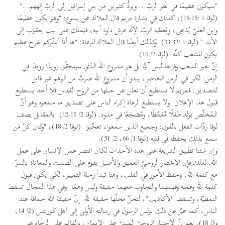
"سيكون عظيمًا في نظر الربّ... ويردُّ كثيرين من بني إسرائيل إلى الربّ إلههم..."
(لوقا 1 /15-16)، كذلك في بشارة مريم قال الملاك عن يسوع: "وهو يكون عظيمًا
وابن العليّ يُدعى، ويُعطيه الربّ الإله عرش داود أبيه، فيملك على بيت يعقوب إلى
الأبد." (لوقا 1 /32-33). وكذلك أيضًا قال الملاك للرعاة: "ها أنا أبشّركم بفرح عظيم
يكون للشعب كلّه" (لوقا 2/ 10).
إنّ خير الشعب وفرحه ليس آنيًّا بل هو مشروع الله الذي سيتحقّق رويدًا رويدًا في
الزمن. لكن في الزمن الحاضر، يبدو أن مشروع الله ضربٌ من الوهم غير قابل
للتصديق: فمريم لا تستطيع أن تعلن عن حبلها من الروح القدس فلا أحد يستطيع
قبول هذا الإعلان. ولا يستطيع الرعاة إكراه الناس على تصديق ما سمعوه وهو أنّ
الـمُخلّص يولد طفلًا مُقمّطًا، ومُضجَعًا في مذود. (لوقا 2/ 10-12). بالمقابل يصف
لوقا ردّات الفعل بالقول: وجميع الذين سمعوا، تعجّبوا. (لوقا 2/ 18)، "وكان كلّ مَن
سمع بذلك يحفظه في قلبه (لوقا 1/ 66، 2/ 51).
وإن شئنا تطبيق الشريعة على هذه الأحداث لكان انتصر عمل الإنسان على عمل
الله. لذلك فإن الاختبار الروحيّ العميق والأصيل يقوم على الصمت والمعاناة بالسرّ
مع كلمة الله، وحفظ الأمور في القلب، وهنا تبدأ رحلة التمييز، لكي يكون قبول
كلمة الله وعمله وفهمهما والتجاوب معهما حقيقة وليس وهمًا. وفي هذا المجال تسقط
النمطيّة، وتسقط "الأكاذيب"، لتحلّ محلّها حقيقة الله. إنّ حقيقة الله حماقة عند
الناس، كما عبّر عن ذلك بولس الرسول في رسالته الأولى إلى أهل كورنتس (2/ 14،
و3/ 18). نعم إنّ الاختبار الروحيّ المبنيّ على الإيمان، والقائم على الرجاء هو