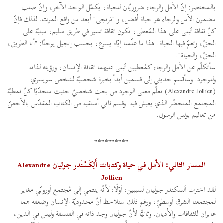
بالمختصر: إنّ الأمل والرجاء ضروريّان للحياة، يكمّل الواحد الآخر، وإنّ صلب
مضمون الأمل والرجاء هو حياة أفضل، و "مُرتجى" أبعد من واقع الموت. لذلك فإنّ
كلّ ثقافة تُبنى على هذا الـمُعطى، تكون ثقافة تسير في طريق سليم، مبنيّة على
الحقّ، وتعمّ فيها الحياة. هذا ما علّمنا إيّاه يسوع، بحسب إنجيل يوحنّا: "أنا الطريق،
الحقّ، والحياة".
سأتكلّم عن الأمل والرجاء كمُعطيين تُبنى عليهما ثقافة الإنسان، ورؤيته لذاته
وللوجود. وسأقسم حديثي إلى قسمين أبدأ بخبرة شحصيّة لشخص سويسري
(Alexandre Jollien) تعلّم معنى الوجود من بحث شخصيّ حثيث متحدّيًا كلّ نمطيّة
المجتمع المتحضّر الذي يعيش فيه. وقسم ثاني أستقيه من الكتاب المقدّس بالأخصّ
من تعاليم بولس الرسول.
**********
المسار الثاني: الأمل في حياة وكتابات أَلِكْسُنْدر جوليان Alexandre
Jollien
لقد اخترت ألسكندر جوليان لسببين: أوّلًا: لأنّه ينتمي إلى مُجتمع أوروبّي مغاير
لمجتمعنا الشرق أوسطيّ، ورغم ذلك سنلاحظ أنّ محدوديّة الإنسان وضعفه هما
عابران للثقافات والأديان. وثانيًّا لأنّ جوليان وجد ذاته في الفلسفة وليس في الدين،