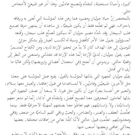
كبيرة، وأحيانًا مستحيلة، لنتقدّم ولنصبح عاديّين. وهذا أمر غير طبيعيّ لأشخاص
مثلي.
بالمختصر إنّ حياة جوليان ومصيره هما رهن هذه المؤسّسة التي تُعنى به وبرفاقه
باحتراف. فهي لم تعلّمه فقط أن يكون طبيعيًّا، بل ساعدته أن يمتهن حرفة تصنيع
علب السيجار. وقد حُدّد مصير جوليان أنّه سيكون مُصنِّع علب سيجار، وأقنعه
المسؤولون بقبول هذا الأمر كأفضل وسيلة له لكسب العيش ولو بشكل جزئيّ.
للوصول إلى هذا الهدف كان لا بدّ من تحفيز الإرادة لديه، ومن الكفاح المتسمرّ.
نعم، يقول جوليان، لديّ الإرادة إنّما هذه الإرادة قد تخذلني وتمنعني من النظر إلى
واقعيّة حالتي. يريدونني أن أنجح (في استعمال أعضائي وترويضها) ولكن غالبًا ما
أرى ذاتي أفشل.
يقيّم جوليان الجهود التي بذلتها المؤسّسة بالقول: يقوم عمل المؤسّسة على جعلنا
مثل الآخرين: طبيعيّين وعاديّين، لا لمساعدتنا في قبول إعاقتنا، والعيش معها بسلام،
والتعبير عن أنفسنا بجرأة دون أن نكون مثل غيرنا. لا يسعنا أن نصف الجهود التي
بذلها العاملون المحترفون معنا لنصبح أفضل، ولنتقدّم في أدائنا، إنّما لم نشعر معهم
بإنسانيّتنا، ولا بإنسانيّتهم، فهم تعاطوا معنا بصفتهم المهنيّة الاحترافيّة فقط. بينما
تعلّمتُ العطف، والصبر، والتضامن، والحبّ وباقي القيم الساميّة من ضعف رفاقي
ومحدوديّتهم. تعلّمت قبول حالتي لأنّنا كلّنا نعاني من إعاقات مختلفة، بعضها
يحاكي إعاقتي وبعضها أصعب منها.
يضيف جوليان: تلقّيت تربيتي من رفاقي، بالأخصّ من جيروم (الذي لا يستطيع