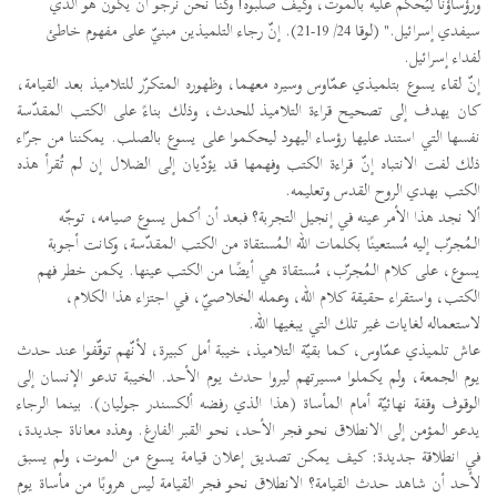
ورؤساؤنا ليُحكَم عليه بالموت، وكيف صلبوه! وكنّا نحن نرجو أن يكون هو الذي
سيفدي إسرائيل." (لوقا 24/ 19-21). إنّ رجاء التلميذين مبنيّ على مفهوم خاطئ
لفداء إسرائيل.
إنّ لقاء يسوع بتلميذي عمّاوس وسيره معهما، وظهوره المتكرّر للتلاميذ بعد القيامة،
كان يهدف إلى تصحيح قراءة التلاميذ للحدث، وذلك بناءً على الكتب المقدّسة
نفسها التي استند عليها رؤساء اليهود ليحكموا على يسوع بالصلب. يمكننا من جرّاء
ذلك لفت الانتباه إنّ قراءة الكتب وفهمها قد يؤدّيان إلى الضلال إن لم تُقرأ هذه
الكتب بهدي الروح القدس وتعليمه.
ألا نجد هذا الأمر عينه في إنجيل التجربة؟ فبعد أن أكمل يسوع صيامه، توجّه
الـمُجرّب إليه مُستعينًا بكلمات الله الـمُستقاة من الكتب المقدّسة، وكانت أجوبة
يسوع، على كلام الـمُجرّب، مُستقاة هي أيضًا من الكتب عينها. يكمن خطر فهم
الكتب، واستقراء حقيقة كلام الله، وعمله الخلاصيّ، في اجتزاء هذا الكلام،
لاستعماله لغايات غير تلك التي يبغيها الله.
عاش تلميذي عمّاوس، كما بقيّة التلاميذ، خيبة أمل كبيرة، لأنّهم توقّفوا عند حدث
يوم الجمعة، ولم يكملوا مسيرتهم ليروا حدث يوم الأحد. الخيبة تدعو الإنسان إلى
الوقوف وقفة نهائيّة أمام المأساة (هذا الذي رفضه ألكسندر جوليان). بينما الرجاء
يدعو المؤمن إلى الانطلاق نحو فجر الأحد، نحو القبر الفارغ. وهذه معاناة جديدة،
في انطلاقة جديدة: كيف يمكن تصديق إعلان قيامة يسوع من الموت، ولم يسبق
لأحد أن شاهد حدث القيامة؟ الانطلاق نحو فجر القيامة ليس هروبًا من مأساة يوم