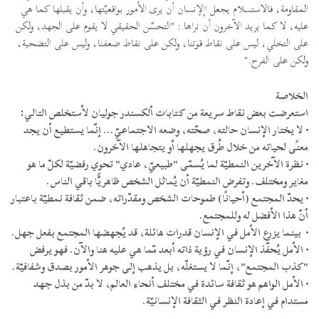
المقاومة، فالاستسلام يجعل اإلإنسان أن يرى الأمور بواقعيّتها، وأن يقبلها كما هي
عليه، لا كما يريد الآخرون أن نراها : "التحسّن الحقيقي لا يقوم على الجهد، ولكن
على التخلي، ليس على نقاط قوتنا، ولكن على نقاط ضعفنا، وليس على التضحية،
ولكن على الفرح."
الخلاصة
استعرضت بعض نقاط سريعة من كتابات ألكسندر جوليان لأستخلص التالي:
• لا يختار الإنسان حالته، صحّته، وضعه الاجتماعيّ... إنّما يستطيع أن يجد
معنًى لحياته من خلال طُرق يجهلها أو يتجاهلها الآخرون.
• نظرة الآخرين النمطيّة لما يُسمّى "طبيعيّ، عادي" تحوي رفضيّة لكلّ ما هو
مغاير ومختلف. وتفرض النمطيّة أن يُماثل الشخص ظاهريًّا باقي الناس.
• يحدّ المجتمع (أحيانًا) طموحات الشخص ومقدّراته، ضمن ثقافة نمطيّة باعتبار
أنّ هذا الأفضل له وللمجتمع.
• بينما يزرع الأمل في الإنسان قدرات هائلة، قد يُجهضها المجتمع بفعل جهل.
• الأمل يُحفّذ الإنسان في رؤية ذاته أبعد مّما هي عليه هنا والآن. فهو يرفض
"كذب المجتمع"، إنّما لا يستغلّه، بل يذهب إلى جوهر الأمور بصدق وشفافيّة.
• الأمل الواهم هو ثقافة سائدة في مختلف أنحاء العالم، لا بدّ من بذل جهد
مستدام في إعادة النظر في الثقافة الإنسانيّة.