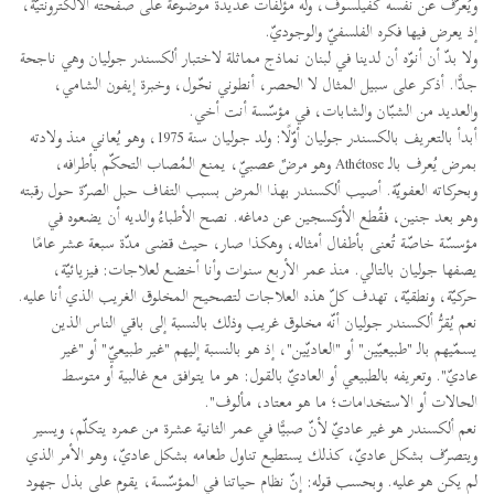
ويُعرّف عن نفسه كفيلسوف، وله مؤلّفات عديدة موضوعة على صفحته الالكترونتيّة،
إذ يعرض فيها فكره الفلسفيّ والوجوديّ.
ولا بدّ أن أنوّه أن لدينا في لبنان نماذج مماثلة لاختبار ألكسندر جوليان وهي ناجحة
جدًّا. أذكر على سبيل المثال لا الحصر، أنطوني نحّول، وخبرة إيفون الشامي،
والعديد من الشبّان والشابات، في مؤسّسة أنت أخي.
أبدأ بالتعريف بالكسندر جوليان أوّلًا: ولد جوليان سنة 1975، وهو يُعاني منذ ولادته
بمرض يُعرف بالـ Athétose وهو مرضٌ عصبيّ، يمنع الـمُصاب التحكّم بأطرافه،
وبحركاته العفويّة. أصيب ألكسندر بهذا المرض بسبب التفاف حبل الصرّة حول رقبته
وهو بعد جنين، فقُطع الأوكسجين عن دماغه. نصح الأطباءُ والديه أن يضعوه في
مؤسسّة خاصّة تُعنى بأطفال أمثاله، وهكذا صار، حيث قضى مدّة سبعة عشر عامًا
يصفها جوليان بالتالي. منذ عمر الأربع سنوات وأنا أخضع لعلاجات: فيزيائيّة،
حركيّة، ونطقيّة، تهدف كلّ هذه العلاجات لتصحيح المخلوق الغريب الذي أنا عليه.
نعم يُقرُّ ألكسندر جوليان أنّه مخلوق غريب وذلك بالنسبة إلى باقي الناس الذين
يسمّيهم بالـ "طبيعيّين" أو "العاديّين"، إذ هو بالنسبة إليهم "غير طبيعيّ" أو "غير
عاديّ". وتعريفه بالطبيعي أو العاديّ بالقول: هو ما يتوافق مع غالبية أو متوسط
الحالات أو الاستخدامات؛ ما هو معتاد، مألوف".
نعم ألكسندر هو غير عاديّ لأنّ صبيًّا في عمر الثانية عشرة من عمره يتكلّم، ويسير
ويتصرّف بشكل عاديّ، كذلك يستطيع تناول طعامه بشكل عاديّ، وهو الأمر الذي
لم يكن هو عليه. وبحسب قوله: إنّ نظام حياتنا في المؤسّسة، يقوم على بذل جهود