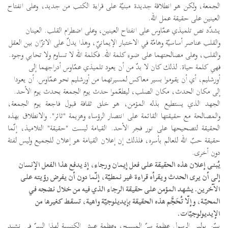
الجمعة، ولكن هو انطلاقة جديدة مبنيّة على قراءة الكتب من جديد، وعلى انفتاح
العينين على حقيقة عمل الله.
يشدّد نص تلميذي عمّاوس على انفتاح العينين، وعلى اضطرام القلب. العينان
والقلب عناصر أساسيّة وهامّة في الاختبار الإيمانيّ، وهذا يدلّ على الاتزّان بين العقل
والقلب، وعلى مصالحتهما على ضوء كلمة الله. فكلمة الله لا تساوم ولا تحابي وجوه.
فهي كلمة حياة. لذلك كان لا بدّ من أن يعود تلميذي عمّاوس أدراجهما إلى
أورشليم، أي أن يقوموا بسير معاكس لمسيرتهما من أورشليم نحو عمّاوس. أن يعودا
إلى مكان الحدث، مكان الصلب، ليطعّموا حدث يوم الجمعة بحدث يوم الأحد.
الجهد الذي يستطيع بذله المؤمن، هو خلق ثقافة قبول فاجعة يوم الجمعة،
والمصالحة مع حقيقتها القائمة على انتصار الرؤساء وهزيمة "ثائر". والانطلاق بهذه
الحقيقة لتصحيحها على نور فجر الأحد. القيامة ليست "حقيقة" التلاميذ، إنّما
حقيقة حبّ الله للعالم بأسره، فلذلك إن إعلان القيامة هو إعلان للجميع وليس لفئة
دون أخرى.
يُبنى إعلان هذه الحقيقة على فعل إيمان ورجاء، إذ يدفع هذا الفعل الإنسان
إلى أن يرى الحدث ويقرأه قراءة غير نمطيّة، إنّما دون أن يفرض رؤيته على
الآخرين. يشهد المؤمن على حقيقة الرجاء الذي فيه من خلال نضجه في
المحبّة، وإلّا تُحَجَّم هذه الحقيقة بإيديلوجيّة واهية، تسقط كغيرها من
الإيديولوجيّات.
يبيّن بولس الرسول عظمة سرّ المسيح، وعظمة عيش الكنيسة لهذا السرّ في نشيد