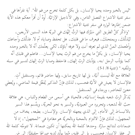
"ليس بالخبز وحده يحيا الإنسان، بل بكل كلمة تخرج من فم الله". آية نقرأها في
سفر تثنية الاشتراع الفصل الثامن، وفي الأناجيل الإزائيّة. أودّ أن أقرأ معكم هذه الآية
ضمن إطارها الوارد في سفر تثنية الاشتراع:
"واذكُر كلَّ الطريق التي سَيَّرَك فيها الربُّ إلهُك في البريّة هذه السنين الأربعين،
ليُذلّلكَ، ويمتحنَكَ، فيعرف ما في قلبك، هل تحفظ وصاياه أم لا. فذلّلك وأجاعك
وأطعمك المنّ الذي لم تعرفه أنت ولا عرفه آباؤك، لكي يعلّمك أنّه لا بالخبز وحده
يحيا الإنسان، بل بكلّ ما يخرج من فم الربّ يحيا الإنسان... فاعلم في قلبك أنّه
كما يؤدّب الرجل ابنه، يؤدّبك الربّ إلهك، فاحفظ وصايا الربّ إلهك لتسير في سبله
وتَتّقيه." (تثنية 8/ 1-5).
العلاقة مع الله ليست آنيّة، بل لها تاريخ سابق، ولها حاضر قائم، ومستقبل آتٍ.
فالإنسان لا يعيش في الآنيّة فحسب، لذلك فإنّ التذكير يُفَعِّل قيمة الماضي، ويُعطي
معنىً للحاضر، ورجاء في المستقبل.
يُذكّر الربّ شعبه بقيمة إنسانيّته، فالحياة هي أسمى من الطعام واللباس، هي علاقة
حبّ الله لشعبه، وتحريره من العبوديّة، والسير به نحو الحريّة، ويتّسم هذا السير
بالانبساط إلى الأمام، إلى الذي يجهله الإنسان. والإنسان، بطبعه، يخاف من
المجهول، لذلك فإنّ الالتزام بالمحبة وبالحريّة هو مغامرة في "المجهول"، إذ لا
ضمانات لنتائج سارّة. وحدها كلمة الله يمكنها أن تكون ضمانة. لا تتوجّه كلمة الله
إلى عقل الإنسان فحسب، بل إلى قلبه، مّما يولّد لديه صراعًا حقيقيًّا: إلى مَن