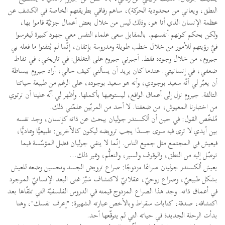
النطق، ويعاني من محدودية الحركة)، ساهم رفاقي بطريقتهم الخاصة في الكشف عن
عظمة الإنسان الذي أنا هو، وذلك ليس من خلال بعض أعمال جزئيّة قاموا بها،
ولكن بحكم كونهم أنفسهم. بالمقابل سعى علماء النفس معي جهود كبيرة ليغرسوا
فيَّ رؤيتهم للأمور من خلال خطب طويلة ومدروسة بإتقان، إنّما لم يُتقنوا ما فعله بي
جيروم، من خلال وجوده فقط. أجبرني جيروم على التغلغل: في تاريخي، في نقاط
ضعفي، في إنسانيتي. عندما كان يريد أن يسألني كيف حالي، أراد جيروم ببساطة
أن يعبّر لي أنّه سعيد بوجودي، وأنه هو سعيد بوجوده، على الرغم من طبيعة حياتنا
التالفة. جيروم نزل إلى أعماق الواقع، ليستوعبها بأكملها. وأظهر لي أنّه علينا أن نرتوي
من اختبارنا المعيوش، من ضعفنا. لا أحد من المربّين علمّني ذلك.
مُلخّص القول: في حين أن ألكسندر جوليان يبحث عن ذاته كإنسان، وجد نفسه
بين أيدي لا ترى فيه سوى جسدًا يجب ترويضه ليكون كالآخرين: طبيعيًّا وعاديًّا،
فيعيش في المجتمع مثل جميع الناس. إنّما لا ينفي جوليان فضل المؤسّسة فيما
توصّل إليه من النطق، والوقوف والسير، والتعلُّم، وغير ذلك...
يعيش ألكسندر جوليان صراعًا مزدوجًا: صراع ترويض الجسد وتحسين وضعه للعيش
بشكل طبيعيّ، وصراع روحيّ، عقلانيّ لاكتشاف سَبْرَ غنى البعد الإنسانيّ الموجود
في أعماق ذاته. وجد هذا الصراع المزدوج قيمته في الدروس الفلسفيّة التي تلقّاها بعد
اكتشافه، صدفة، كتابات سقراط وبالأخص عبارته الشهيرة: "إعرف نفسك"، وهنا
بدأت الرحلة الجديدة في حياته التي لم يتوقّعها أحد.