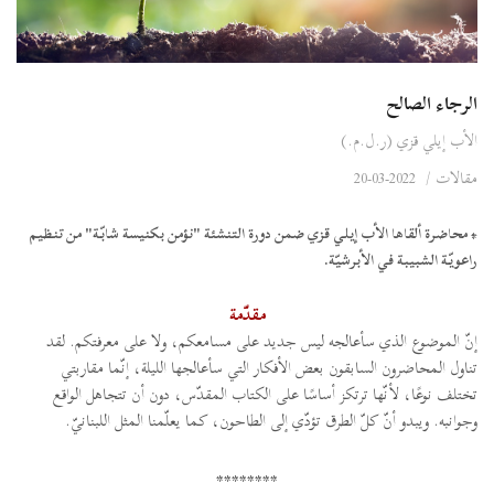
الرجاء الصالح
الأب إيلي قزي (ر.ل.م.)
مقالات
/
2022-03-20
* محاضرة ألقاها الأب إيلي قزي ضمن دورة التنشئة "نؤمن بكنيسة شابّة" من تنظيم
راعويّة الشبيبة في الأبرشيّة.
مقدّمة
إنّ الموضوع الذي سأعالجه ليس جديد على مسامعكم، ولا على معرفتكم. لقد
تناول المحاضرون السابقون بعض الأفكار التي سأعالجها الليلة، إنّما مقاربتي
تختلف نوعًا، لأنّها ترتكز أساسًا على الكتاب المقدّس، دون أن تتجاهل الواقع
وجوانبه. ويبدو أنّ كلّ الطرق تؤدّي إلى الطاحون، كما يعلّمنا المثل اللبنانيّ.
********