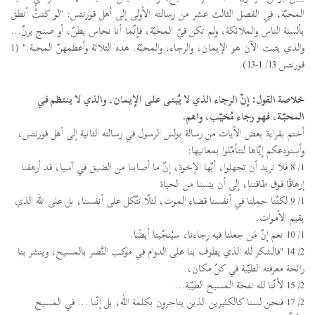
المحبّة، في الفصل الثالث عشر من رسالته الأولى إلى أهل قورنتس: "لو كنتُ أنطق
بألسنة الناس والملائكة، ولم تكن فيّ المحبّة، فإنّما أنا نحاس يطنّ، أو صنج يرنّ...
والذي يثبت الآن هو الإيمان، والرجاء، والمحبّة. هذه الثلاثة وأعظمهنّ المحبة." (1
قورنتس 13/ 1-13).
خلاصة القول: إنّ الرجاء الذي لا يُبنى على الإيمان، والذي لا ينتظم في
المحبّة، فهو رجاء مُخيّب، واهم.
أختم بقراءة بعض الآيات من رسالة بولس الرسول في رسالته الثانية إلى أهل قورنتس،
وأستودعكم إيّاها لتتأمّلوا بمعانيها:
1/ 8 فلا نريد أن تجهلوا، أيّها الإخوة، إنّ ما أصابنا من الضيق في آسيا، قد أرهقنا
إرهاقًا فوق طاقتنا، إلى أن يئسنا من الحياة
1/ 9 لكنّنا حملنا في أنفسنا قضاء الموت، لئلّا نتّكل على أنفسنا، بل على الله الذي
يقيم الأموات.
1/ 10 نعم إنّ مَن جعلنا فيه رجاءنا، سيُنجّينا أيضًا.
2/ 14 "فالشكر لله الذي يطوف بنا على الدوام في موكب النَّصر بالمسيح، وينشر بنا
رائحة معرفته الطيّبة في كلّ مكان،
2/ 15 لأنّنا لله نفحة المسيح الطيّبة...
2/ 17 فنحن لسنا كالكثيرين الذين يتاجرون بكلمة الله، بل إنّنا ... في المسيح