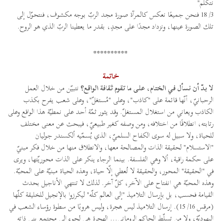
نتكلّم"
3/ 18 فنحن جميعًا نعكس كالمرآة صورة مجد الربّ بوجه مكشوف، فنتحوّل إلى
تلك الصورة عينها، ونزداد مجدًا على مجدٍ، بقدر ما يعطينا الربّ الذي هو الروح.
**********
خاتمة
لا بدّ أن نسأل في الختام، على ما تقوم ثقافة الواقع؟
نتبيّن من خلال العمل
الرحبانيّ، أنّها قائمة على "كاذب"، وعلى "مُستغلّ"، وعلى شعب يفرح بكذب
الكاذب ويعاني من استغلال المستغلّ. وقد يثور ثمّة أحد على نمطيّة هذا الواقع وعلى
رتابته، انطلاقًا من اختلافه، ومن وصفه كغير طبيعيّ، فيبحث عن معنى مختلف
للحياة، ولا سبيل له سوى الكفاح السلميّ، الذي يُسمّيه ألكسندر جوليان
"الاستسلام" لحقيقة الذات والمصالحة معها، والانطلاق منها من خلال فكر مبنيّ
على حكمة راقية، ألا وهي الفلسفة. بينما الرجاء ينكر على الذات محوريّتها، ويرى
في "الحقيقة" المحور، والحقيقة لا تُعطي إلّا حياة، وهذه الحياة مبنيّة على المحبّة.
وهذه المحبّة هي انفتاح على الآخر، كلّ آخر. لذلك لا تنتهي الأناجيل بحدث
القيامة فحسب، بل بإرسال التلاميذ "إلى العالم كلّه" ليكرزوا بالإنجيل للخليقة كلّها
(مرقس 16/ 15). إرسال التلاميذ ليس هجرة، وليس هروبًا من سطوة رؤساء الشعب في
اليهوديّة، ولا من تسلّط الحاكم الروماني... الهجرة هي لجوء إلى مجتمع بنى ذاته