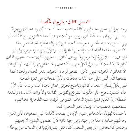
**********
المسار الثالث: بالرجاء خُلِّصنا
وجد جوليان معنىً حقيقيًّا ونهائيًّا لحياته بعد معاناة جسديّة، وشخصيّة، ووجوديّة.
بينما في الرجاء، هبة الله للذي يؤمن به وبكلامه، تبدأ معاناة المؤمن مع "الكلمة"،
وفي استقراء مشيئة الله في مجريات الحياة اليوميّة، والمخاطرة الصامتة في هذا
الاستقراء. هذا ما تُطلعنا عليه إناجيل الطفولة: بشارة زكريّا، وبشارة مريم، والبيان
ليوسف،... فلا زكريّا ولا مريم ولا يوسف كانوا يستنظرون الذي حدث معهم، لذلك
كان لا بدّ للملاك أن يقول لكلّ منهم: "لا تخف، لا تخافي"، وكذلك قالها للرعاة:
"لا تخافوا". الخوف ينفي الأمل، يمحو الرجاء. الخوف يدمّر الحياة. والحياة كما
يمنحها الله، تُبنى على هبة الذات بمجّانيّة، لأنّ المجانيّة هي ثمرة المحبّة.
ليس لكلّ إنسان استعداد كافٍ وناضج لخوض غمار الحياة كما يريدها الله، لأنّ
هذه البشارة تخرج على مألوف الشرائع والقوانين القائمة والأعراف السائدة، والثقافة
النمطيّة. إنّ الذين قبلوا بشارة الملاك، قبلوا في الوقت عينه الـمُجازفة بحياتهم،
بسمعتهم، بمصيرهم... وذلك لخير الشعب كلّه.
لا ضمانة لهؤلاء الأشخاص سوى الإيمان بصدق الكلمة التي سمعوها، لأن الذي
يخاطبهم صادق، هذا من جهة. ومن جهة ثانية لأنّ مضمون البشارة لا يعنيهم
وحدهم كأشخاص، بل يعني الشعب كلّه. ففي بشارة زكريا قال الملاك عن يوحنّا: