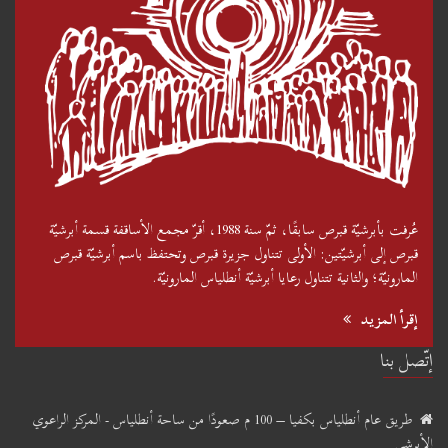
عُرفت بأبرشيّة قبرص سابقًا، ثمّ سنة 1988، أقرّ مجمع الأساقفة قسمة أبرشيّة
قبرص إلى أبرشيّتين: الأولى تتناول جزيرة قبرص وتحتفظ باسم أبرشيّة قبرص
المارونيّة؛ والثانية تتناول رعايا أبرشيّة أنطلياس المارونيّة.
إقرأ المزيد
إتّصل بنا
طريق عام أنطلياس بكفيا – 100 م صعودًا من ساحة أنطلياس - المركز الراعوي
الأبرشي