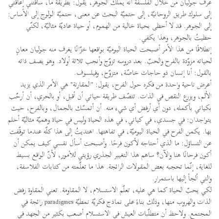
عرف جوليان من خلال الفلسفة أنّه يملك الجوهر، يقول: بطريقة ما، ساقتني إعاقتي
إلى سلوك طريق الروحانيّة، إلى حتميّة البحث عن معنى، حتميّة الولوج إلى الأساس:
إلى الجوهر. قد لا أحظى بحياة خالية من الهموم، أو حياة عاديّة مثاليّة، لكنّي
حظيتُ بالجوهر، وهذا يكفي.
إنطلاقًا من هذا الأمر أصبحت الحياة اليوميّة بواقعها خزّانًا يغرف منه جوليان معانٍ
لحياته مزوّدة بالفرح والحبّ. بعد دروسه تزوّج وأنجب ثلاثة أولاد. وهو يصف ذاته
بالقول: أنا إنسان ذو حاجات خاصّة، متزوّح، وفيلسوف.
أعرض ناحية واحدة من فكره حول الفرح، يقول: "المقارنة" هي الأمر الذي يزيد
الألم، ويزرع النقص في الذات. تتصّف طريقة حياتي أن أقبل، أو بالحري، أن أرحّب
بكياني بأكمله، دون أي أرفض أي شيء منه. أن أتمسّك بالجمال، وبالفرح، حيث
يتواجدان: في جسدي، في كياني، في هذه الحياة وليس في حياة وهميّة مثاليّة أحلم
بها. يكمن الفرح في الحياة اليوميّة، في تفاهتها. اهتديتُ إلى هذا كلّه عندما توقّفت
عن التساؤل: ما الذي أحتاجه لأكون فرحًا. وأصبحت أسأل نفسي كيف يمكن أن
أكون فرحانًا هنا والآن؟ ساهم هذا التغيير الجذري رؤيتي للأمور، لأنّ الواقع بسيط
للغاية، إنّما تحجبه بعض المقولات الرائجة. هذا ما تعلّمته من كتابات الفلاسفة،
والتي ألجأ إليها باستمرار.
لكي يحبّ الحياة كما هي عليه، تعلّم الاستسلام، لا المقاومة. تعني المقاوة رفض
الذات والهروب منها، وذلك بناءً على نماذج فكريّة نمطيّة paradigmes رائجة في
المجتمع. ولاحظ أن متطلّبات العيش في الاستسلام أصعب بكثير من الجهد في