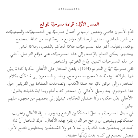
**********
المسار الأوّل: قراءة مسرحيّة للواقع
قدّم الأخوان عاصي ومنصور الرحباني أعمال مسرحيّة بين الخمسينيّات والسبعينيّات
من القرن الماضي. استقى الرحبانيّان مواضيع مسرحيّاتهما من ثقافة المجتمع
وواقعه، وتناولت أكثر هذه المسرحيّات علاقة الحاكم بالشعب، وعلاقة الناس
ببعضهم. يمكن التمتّع بالإصغاء إلى هذه المسرحيّات على مواقع التواصل. أنتقي
من هذه المسرحيات اثنتين: بيّاع الخواتم، والشخص.
ففي مسرحيّة "بيّاع الخواتم (1964)، يقصّ المختار على الأهالي حكاية كاذبة يبيّن
فيها بطولاته الوهميّة ضدّ مجرم اسمه راجح، وينقسم السامعون إلى مُشكّك بكلام
المختار، وإلى موافق نافيًا عنه صفة الكذب. وتصاعدت المشادة بين الفريقين حول
هذا الموضوع. بعد رحيل الأهالي برّر المختار كذبه أمام ريما ابنة شقيقته بالقول:
"الأهالي بدّن حكاية، وأنا خلقتلن الحكاية، تيقولوا إنّي بحميهم من مجهول عليهم
جايي."
في سياق المسرحيّة، يستغلّ المشكّكون الوضع ويقومون بسرقة الأهالي وتخريب
ممتلكاتهم ويشيعون أن راجح هو الذي يقوم بهذه الأفعال. أدرك المختار أنّ ثمّة
أشخاص يستغلّون هذه الكذبة، وإنّما لا هو ولا الـمُستغّلون يستطيعون فضح الأمر،
فيعيش الجميع في كذبة بدت وكأنّها حقيقة.