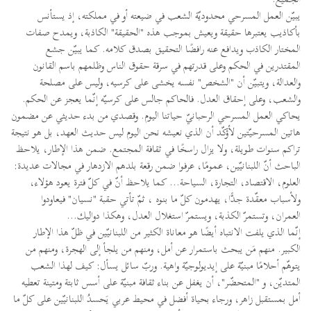
يبيّن العمل المسرحي محدوديّة الشعب في ضيعته أو في مملكته، إذ يستأنس
بأكاذيب يعتبرها حقيقة ويعيش بموجب هذه "الحقيقة" الكاذبة، ويمدح صفات
المختار الكاذب ويدافع عنه رافضًا التحقيق بصدق كلامه. كما يبيّن جشع
المقتدرين في الحكم وعلى قدرتهم في سرقة حقوق الناس وظلمهم باسم القانون
والعدالة، ويتبيّن أن "الشخص" نفسه يخشى على كرسيه، وليس على مصلحة
والشعب، وعلى إحقاق العدل. فالحاكم جالس على كرسيّه إنّما يعجز عن الحكم.
يحاكي العمل المسرحي الرحبانيّ حياتنا اليوم. وقصدي من بدء حديثي عن مضمون
هاتين المسرحيّتين لأؤكّد أن الذي نعيشه نحن اليوم ليس حديث العهد، بل هو نتيجة
تراكم سنوات طويلة، ولا يزال راسخًا في ثقافة المجتمع. ضمن هذا الإطار، يلاحظ
الباحث أنّ اللبنانيّين، عمومًا، عرفوا ضمن رقعة بلدهم الازدهار في مجالات عديدة:
العلوم، الاقتصاد، التجارة، السياحة... كما يلاحظ أنّ في كلّ فترة يعود هؤلاء،
ولأسباب معقّدة جدًّا، يهدمون كلّ ما بنوه ، ثمّ تأتي حقبة "نسيان" فيعاودوا
العمران، وتستمرّ الكذبة، ويستمرّ استغلال العدل، وهكذا دواليك...
إنّما الذي يلفت الانتباه أيضًا هو معاناة الكثير من اللبنانيّين في ظلّ هذا الإطار
الكبير. منهم مَن يبحث باستمرار عن أمل، ومنهم من يلجأ إلى الهجرة، ومنهم من
يتوهّم أحلامًا مبنيّة على إيديولوجيّة واهية. وربّ سائل يسأل: كيف لهذا الشعب
المتديّن، و "المتحضّر"، أن يغفل عن بناء ثقافة مبنيّة على أسس ثابتة ومتينة تعطيه
أمل بمستقبل زاهر، ورجاء بحياة أفضل في محيط عربي يَحسدُ اللبنانيّين على كلّ ما