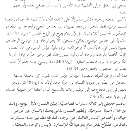
يُصغي إلى العقل أم إلى القلب؟ يريد الله من الإنسان أن يصغي بعقله وأن يفهم
بقلبه.
لا تُبنى المحبّة والحرية بشكل سليم إلّا على "كلمة الله"، لأنّ كلمة الله حياة، والحياة
ليست مرهونة فقط بالخبز، بل ببعد نهيويّ، أي أبعد من الجوع والحاجة إلى الطعام،
"فملكوت الله ليس أكلًا وشربًا، بل بِرٌّ وسلام وفرح في الروح القدس." (روما 14/ 17).
سأتناول في حديثي موضوع إيمانيّ مسيحيّ، ألا وهو الرجاء. وإن موضوع الرجاء هو
نُهيويّ وليس آنيّ، فالإنسان لا يرجو الذي يراه، يقول بولس الرسول في هذا الصدد:
"فإنّنا خُلّصنا بالرجاء. والرجاء الذي يُرى ليس رجاءً، فهل يرجو أحدٌ ما يراه؟ أمّا إذا
كنّا نرجو ما لا نراه، فالبصبر ننتظره." (روما 8 /24-25). ويسوع نفسه يعلّم أنّ الذي
يصبر إلى المنتهى، يخلص (متى 24/ 13).
فما الذي نرجوه لنتوقّعه بالصبر؟ أعود إلى بولس الذي يقول: "إن الخليقة نفسها
ستتحرّر هي أيضًا من عبوديّة الفساد إلى حريّة مجد أولاد الله (روما 8 /21). ونحن
نعيش في زمن نحتاج فيه إلى توطيد رجائنا بالمسيح الذي أعتقنا "من عبوديّة الفساد
إلى حريّة مجد أولاد الله".
سأقسم حديثي إلى ثلاثة مسارات تصاعديّة: يبيّن المسار الأوّل الواقع، وذلك
من خلال أعمال مسرحيّة، ويُظهر المسار الثاني بحث الإنسان عن أمل في
حياته، وأختم في المسار الثالث: في الرجاء. تتقاطع مضامين هذه المسارات
وتتكامل، فتُتَوَّج بفعل سامٍ وهو هبة الله للإنسان: الإيمان والرجاء والمحبّة.