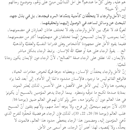
هم عليه، وعلى كلّ ما عندهم؟ هل أمل اللبنانيّين مبنيّ على وَهْم، وموضوع رجائهم
ليس إلّا خيبة؟
إن الأمل والرجاء لا يتحقّقان كأمنية يتمّناها المرء فيجدها، بل في بذل جهد
للبحث عن وسائل تساعد في الوصول إليهما وتحقيقهما.
لغويًّا قد لا نفرّق بين الأمل والرجاء، وقد لا تختلف هاتان العبارتان في مضمونهما،
إنّما بموجب الإيمان المسيحيّ إنّهما تختلفان في منهجيّتهما أكثر من مضمونهما.
ففيما يقوم الأمل على مجهودنا كأشخاص وعلى قدراتنا النفسيّة والعقليّة والذهنيّة
الخ... يقومُ الرجاء على هبة أو عطيّة الله للإنسان. يرتبط الرجاء بشكل مباشر
بالإيمان، لذا نطلق على الرجاء صفة "الصالح"، لأنّ الرجاء دون الإيمان يكون رجاءًا
مُخيّبًا.
إنّ الأمل والرجاء يحفذّان الإنسان، ويعطيانه جرعة قويّة لخوض مغامرات الحياة،
فالواقع القائم ليس ما نرجوه، فالإنسان مشدود دائمًا إلى الأمام، إلى أبعد مّما يراه
ويختبره هنا والآن. يُبنى الأمل على الأفضل، على الأحسن، لذلك يُعتَبَر الموت
بمثابة صدمة تكبح ما نترقّبه وننتظره. بينما الرجاءُ يدعو المؤمنين بالمسيح أن يكونوا
في هذا العالم دون أن يكونوا منه، حتّى ولو كان لهم في العالم ضيق (يوحنا 16/
33)، لأنّ حزنهم سيتحوّل إلى فرح، ولا ينزعه أحدٌ منهم، ولأنهم يثقون أنّ المسيح
غلب العالم (يوحنا 16/ 20، 22، 33)، لذلك فإن الرجاء هو فضيلة مُحفّزة للفرح الذي
دُعيَ المؤمنون إليه، ومضمون هذا الرجاء يتخطّى حدود هذا العالم، فالموت لا
يحدُّه، ولا يُقصيه، لهذا أعتبر أنّ الرجاء، هو أسمى من الأمل.