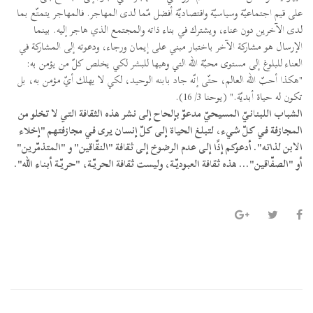
على قيم اجتماعيّة وسياسيّة واقتصاديّة أفضل مّما لدى المهاجر. فالمهاجر يتمتّع بما
لدى الآخرين دون عناء، ويشترك في بناء ذاته والمجتمع الذي هاجر إليه. بينما
الإرسال هو مشاركة الآخر باختبار مبني على إيمان ورجاء، ودعوته إلى المشاركة في
العناء للبلوغ إلى مستوى محبّة الله التي وهبها للبشر لكي يخلص كلّ من يؤمن به:
"هكذا أحبّ الله العالم، حتّى إنّه جاد بابنه الوحيد، لكي لا يهلك أيّ مؤمن به، بل
تكون له حياة أبديّة." (يوحنا 3/ 16).
الشباب اللبنانيّ المسيحيّ مدعوّ بإلحاح إلى نشر هذه الثقافة التي لا تخلو من
المجازفة في كلّ شيء، لتبلغ الحياة إلى كلّ إنسان يرى في مجازفتهم "إخلاء
الابن لذاته". أدعوكم إذًا إلى عدم الرضوخ إلى ثقافة "النقّاقين" و "المتذمّرين"
أو "الصفّاقين"... هذه ثقافة العبوديّة، وليست ثقافة الحريّة، "حريّة أبناء الله".