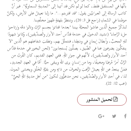
بأنَّها في المستقبل فقط، كما لو لم نكن قد أتينا إلى "المدينةِ السماويَّةِ". غير أنَّ
كاتب الرسالة إلى العبرانيّين يقول: "قد اقتربتم...". ما زلنا نعيشُ على الأرضِ، ولكنَّ
موطننا في السَّماءِ (راجع فل 3: 20)، وننتظرُ بلهفةٍ ظهورَ مخلّصِنا.
لنذكُرْ جميعَ الَّذين عاشوا المحبَّةَ بيننا "بعدما اقتاتوا بجسمِ الرَّبّ ونالوا دمَّه وارتاحوا
ملءَ الرَّجاء" (نشيد الدخول في خدمة قدَّاس أحد الأبرار والصدّيقين)، وكانوا شهودًا
للهِ المحبِّ، وأبطالَ إيمانٍ في وسَطِنا، فنتمثَّلَ بهم، ونطلبَ شفاعتَهم هم الَّذين "لا
ينفكُّون يضرعون عنا في الضّيق، يصلُّون يُستجابون" (لحن البخور في خدمة قدَّاس
أحد الأبرار والصدّيقين)، لأنَّهم في جوارِ اللهِ. ففي العهدِ القديمِ، كان القُربُ من
الرَّبِّ أمرًا مُرعبًا ومخيفًا، وما من إنسانٍ يرى الله ويبقى حيًّا. أمَّا في العهدِ الجديدِ،
فمَنْ يبتعدُ عن اللهِ يعيشُ الرُّعبَ والخوفَ من ذاتِهِ ومن بقيَّةِ الخَلْقِ ويخشى الموتَ.
لذا، في أحدِ الأبرارِ والصّدّيقين، نحن مدعوُّون لنكونَ "من أهل مدينةِ اللهِ الحيِّ"
(عب 12: 22).
تحميل المنشور