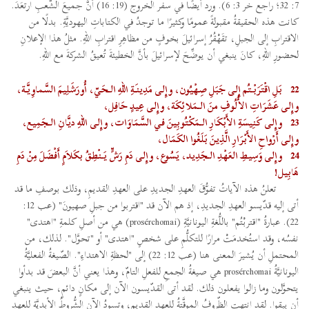
7: 32؛ راجع خر 3: 6). ورد أيضًا في سفر الخروج (19: 16) أنَّ جميعَ الشَّعبِ ارتعَدَ.
كانت هذه الحقيقةُ مقبولةً عمومًا وكثيرًا ما توجدُ في الكتاباتِ اليهوديَّةِ. بدلًا من
الاقترابِ إلى الجبلِ، تقَهْقُرُ إسرائيلَ بخوفٍ من مظاهِرِ اقترابِ اللهِ. مثلُ هذا الإعلانِ
لحضورِ اللهِ، كانَ ينبغي أن يوضِّحَ لإسرائيلَ بأنَّ الخطيئةَ تُعيقُ الشركةَ مع اللهِ.
22
بَلِ اقْتَرَبْتُم إِلى جَبَلِ صِهْيُون، وإِلى مَدِينَةِ اللهِ الـحَيّ، أُورَشَلِيمَ السَّماوِيَّة،
وإِلى عَشَرَاتِ الأُلُوفِ منَ الـمَلائِكَة، وإِلى عِيدٍ حَافِل،
23
وإِلى كَنِيسَةِ الأَبْكَارِ الـمَكْتُوبِينَ في السَّمَاوَات، وإِلى اللهِ ديَّانِ الـجَمِيع،
وإِلى أَرْواحِ الأَبْرَارِ الَّذِينَ بَلَغُوا الكَمَال،
24
وإِلى وَسِيطِ العَهْدِ الـجَدِيد، يَسُوع، وإِلى دَمِ رَشٍّ يَنْطِقُ بكَلاَمٍ أَفْضَلَ مِنْ دَمِ
هَابِيل!
تعلنُ هذه الآياتُ تفوُّقَ العهدِ الجديدِ على العهدِ القديمِ، وذلك بوصفِ ما قد
أتى إليه قدّيسو العهدِ الجديدِ، إذ هم الآن قد "اقتربوا من جبلِ صهيونَ" (عب 12:
22). عبارةُ "اقتربْتُم" باللُّغةِ اليونانيَّةِ (prosérchomai) هي من أصلِ كلمةِ "اهتدى"
نفسُه، وقد استُخدمَتْ مرارًا للتكلُّمِ على شخصٍ "اهتدى" أو "تحوَّل". لذلك، من
المحتملِ أن يُشيرَ المعنى هنا (عب 12: 22) إلى "لحظةِ الاهتداءِ". الصّيغةُ الفعليَّةُ
اليونانيَّةُ prosérchomai هي صيغةُ الجمعِ للفعلِ التامّ، وهذا يعني أنَّ البعضَ قد بدأوا
يتحوَّلون وما زالوا يفعلون ذلك. لقد أتى القدّيسون الآن إلى مكانٍ دائمٍ، حيث ينبغي
أن يبقوا. لقد انتهتِ الظّروفُ الموقَّتةُ للعهد القديم، وتسودُ الآن الشُّروطُ الأبديَّة للعهدِ