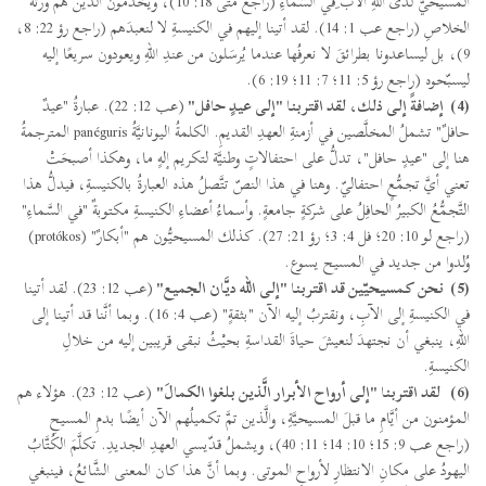
المسيحيَّ لدى اللهِ الآب ِفي السَّماءِ (راجع متَّى 18: 10)، ويخدمون الَّذين هم ورثةُ
الخلاصِ (راجع عب 1: 14). لقد أتينا إليهم في الكنيسةِ لا لنعبدَهم (راجع رؤ 22: 8،
9)، بل ليساعدونا بطرائقَ لا نعرفُها عندما يُرسَلون من عندِ اللهِ ويعودون سريعًا إليه
ليسبّحوه (راجع رؤ 5: 11؛ 7: 11؛ 19: 6).
(4)
إضافةً إلى ذلك، لقد اقتربنا "إلى عيدٍ حافل"
(عب 12: 22). عبارةُ "عيدٌ
حافلٌ" تشملُ المخلَّصين في أزمنةِ العهدِ القديمِ. الكلمةُ اليونانيَّةُ panéguris المترجمةُ
هنا إلى "عيدٍ حافل"، تدلُّ على احتفالاتٍ وطنيَّة لتكريم إلهٍ ما، وهكذا أصبحَتْ
تعني أيَّ تجمُّعٍ احتفاليّ. وهنا في هذا النصّ تتَّصلُ هذه العبارةُ بالكنيسةِ، فيدلُّ هذا
التَّجمُّعُ الكبيرُ الحافِلُ على شركةٍ جامعةٍ. وأسماءُ أعضاءِ الكنيسةِ مكتوبةٌ "في السَّماءِ"
(راجع لو 10: 20؛ فل 4: 3؛ رؤ 21: 27). كذلك المسيحيُّون هم "أبكارٌ" (protókos)
وُلدوا من جديد في المسيح يسوع.
(5)
نحن كمسيحيّين قد اقتربنا "إلى الله ديَّان الجميع"
(عب 12: 23). لقد أتينا
في الكنيسةِ إلى الآبِ، ونقتربُ إليه الآن "بثقةٍ" (عب 4: 16). وبما أنَّنا قد أتينا إلى
اللهِ، ينبغي أن نجتهدَ لنعيشَ حياةَ القداسةِ بحيْثُ نبقى قريبين إليه من خلالِ
الكنيسةِ.
(6)
لقد اقتربنا "إلى أرواح الأبرار الَّذين بلغوا الكمالَ"
(عب 12: 23). هؤلاء هم
المؤمنون من أيَّامِ ما قبلَ المسيحيَّةِ، والَّذين تمَّ تكميلُهم الآن أيضًا بدمِ المسيحِ
(راجع عب 9: 15؛ 10: 14؛ 11: 40)، ويشملُ قدّيسي العهدِ الجديدِ. تكلَّمَ الكُتَّابُ
اليهودُ على مكانِ الانتظارِ لأرواحِ الموتى. وبما أنَّ هذا كان المعنى الشَّائعُ، فينبغي