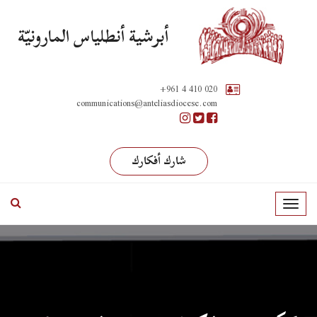
أبرشية أنطلياس المارونيّة
+961 4 410 020
communications@anteliasdiocese.com
شارك أفكارك
T
o
g
g
l
e
n