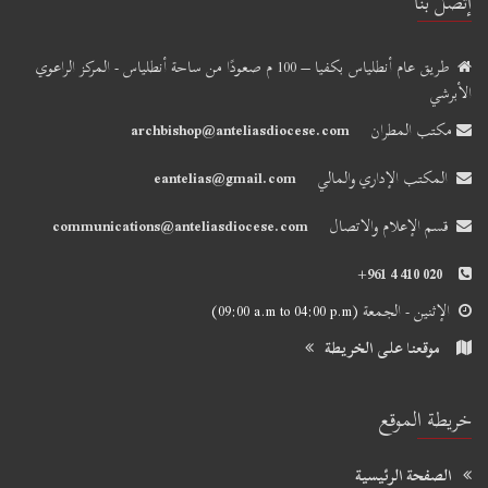
إتّصل بنا
طريق عام أنطلياس بكفيا – 100 م صعودًا من ساحة أنطلياس - المركز الراعوي
الأبرشي
مكتب المطران
archbishop@anteliasdiocese.com
المكتب الإداري والمالي
eantelias@gmail.com
قسم الإعلام والاتصال
communications@anteliasdiocese.com
+961 4 410 020
الإثنين - الجمعة
(09:00 a.m to 04:00 p.m)
موقعنا على الخريطة
خريطة الموقع
الصفحة الرئيسية