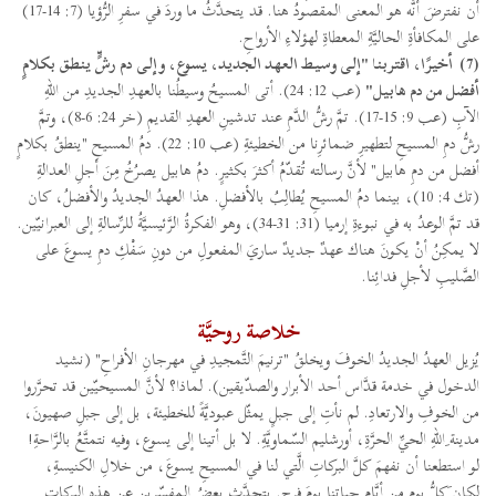
أن نفترضَ أنَّه هو المعنى المقصودُ هنا. قد يتحدَّثُ ما وردَ في سفرِ الرُّؤيا (7: 14-17)
على المكافأةِ الحاليَّةِ المعطاةِ لهؤلاءِ الأرواحِ.
(7)
أخيرًا، اقتربنا "إلى وسيط العهد الجديد، يسوع، وإلى دم رشٍّ ينطق بكلامٍ
أفضل من دم هابيل"
(عب 12: 24). أتى المسيحُ وسيطُنا بالعهدِ الجديدِ من اللهِ
الآبِ (عب 9: 15-17). تمَّ رشُّ الدَّمِ عند تدشينِ العهدِ القديمِ (خر 24: 6-8)، وتمَّ
رشُّ دمِ المسيحِ لتطهيرِ ضمائرِنا من الخطيئةِ (عب 10: 22). دمُ المسيحِ "ينطقُ بكلامٍ
أفضل من دمِ هابيل" لأنَّ رسالته تُقدّمُ أكثرَ بكثيرٍ. دمُ هابيل يصرُخُ مِنَ أجلِ العدالةِ
(تك 4: 10)، بينما دمُ المسيحِ يُطالِبُ بالأفضلِ. هذا العهدُ الجديدُ والأفضلُ، كان
قد تمَّ الوعدُ به في نبوءةِ إرميا (31: 31-34)، وهو الفكرةُ الرَّئيسيَّةُ للرِّسالةِ إلى العبرانيّين.
لا يمكِنُ أنْ يكونَ هناك عهدٌ جديدٌ ساريَ المفعولِ من دونِ سَفْكِ دمِ يسوعَ على
الصَّليبِ لأجلِ فدائِنا.
خلاصة روحيَّة
يُزيل العهدُ الجديدُ الخوفَ ويخلقُ "ترنيمَ التَّمجيدِ في مهرجانِ الأفراحِ" (نشيد
الدخول في خدمة قدَّاس أحد الأبرار والصدّيقين). لماذا؟ لأنَّ المسيحيّين قد تحرَّروا
من الخوفِ والارتعادِ. لم نأتِ إلى جبلٍ يمثّل عبوديَّةً للخطيئة، بل إلى جبلِ صهيونَ،
مدينة ِاللهِ الحيِّ الحرَّةِ، أورشليم السّماويَّةِ. لا بل أتينا إلى يسوع، وفيه نتمتَّعُ بالرَّاحةِ!
لو استطعنا أن نفهمَ كلَّ البركاتِ الَّتي لنا في المسيحِ يسوعَ، من خلالِ الكنيسةِ،
لكان َكلُّ يومٍ من أيَّامِ حياتِنا يومَ فرحٍ. يتحدَّث بعضُ المفسّرين عن هذه البركات