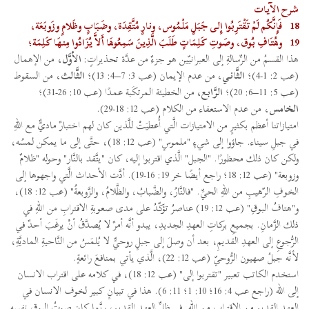
شرح الآيات
18
فَإِنَّكُم لَمْ تَقْتَرِبُوا إِلى جَبَلٍ مَلْمُوس، ونارٍ مُتَّقِدَة، وضَبَابٍ وظَلامٍ وزَوبَعَة،
19
وهُتَافِ بُوق، وصَوتِ كَلِمَاتٍ طَلَبَ الَّذِينَ سَمِعُوهَا أَلاَّ يُزَادُوا مِنهَا كَلِمَة؛
هذا القسمُ من الرِّسالةِ إلى العبرانيّين هو جزءٌ من عدَّة تحذيراتٍ:
الأوَّل،
من الإهمال
(عب 2: 1-4)؛
الثَّاني،
من عدم الإيمان (عب 3: 7–4: 13)؛
الثَّالث،
من السقوط
(عب 5: 11–6: 20)؛
الرَّابع،
من الخطيئة المرتكَبة عمدًا (عب 10: 26-31)؛
الخامس،
من عدم الاستعفاء من الكلام (عب 12: 18-29).
امتيازاتنا أعظم بكثيرٍ من الامتيازات الَّتي أُعطيَتْ للَّذين كان لهم اختبارٌ ماديٌّ مع اللهِ
في جبلِ سيناء. جاؤوا إلى شيءٍ "ملموسٍ" (عب 12: 18)، حتَّى إلى ما يمكن لمسُه،
ولكن كان ذلك محظورًا. "الجبل" الَّذي اقتربوا إليه، كان "يتَّقد بالنَّار" وحوله "ظلامٌ
وزوبعة" (عب 12: 18؛ راجع أيضًا خر 19: 16-19). أدَّت الأحداث الَّتي واجهوها إلى
الخوفِ الرّهيبِ من اللهِ الحيِّ. "فالنَّارُ، والضَّبابُ، والظَّلامُ، والزَّوبعةُ" (عب 12: 18)،
و"هتافُ البوقِ" (عب 12: 19) عناصرُ تؤكّدُ على مدى صعوبةِ الاقترابِ من اللهِ في
ذلك الزَّمانِ. بجميعِ بركاتِ العهدِ الجديدِ، يبدو أنَّه أمرٌ لا يُصدَّقُ أنْ يرغَبَ أحدٌ في
الرُّجوعِ إلى العهدِ القديمِ، بعد أن وصلَ إلى جبلٍ روحيٍّ لا يُلمَسُ من النَّاحيةِ الماديَّةِ،
لأنَّه جبلُ صهيون الرُّوحيّ (عب 12: 22)، الَّذي يأتي بمنافعَ رائعةٍ.
استخدم الكاتب تعبير "تقتربوا إلى" (عب 12: 18)، في كلامه على اقتراب الانسان
إلى الله (راجع عب 4: 16؛ 10: 1؛ 11: 6). هذا في تبيانٍ كبير لخوف الانسان في
العهد القديم من الاقتراب من الله. في ظلِّ العهد القديمِ، ربَّما كان صوتُ البوقِ نفسِه