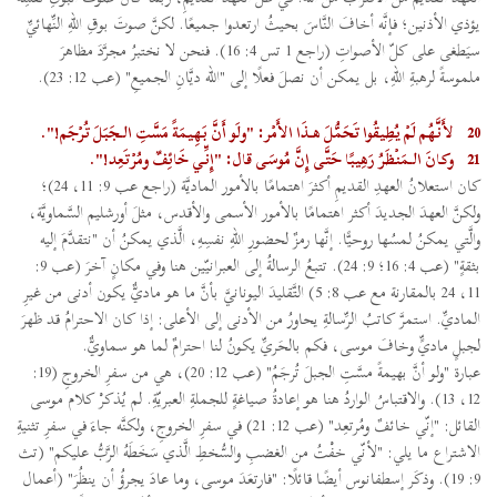
يؤذي الأذنين؛ فإنَّه أخافَ النَّاسَ بحيثُ ارتعدوا جميعًا. لكنَّ صوتَ بوقِ اللهِ النِّهائيِّ
سيَطغى على كلّ الأصواتِ (راجع 1 تس 4: 16). فنحن لا نختبرُ مجرَّدَ مظاهرَ
ملموسةً لرهبةِ اللهِ، بل يمكن أن نصلَ فعلًا إلى "الله ديَّانِ الجميعِ" (عب 12: 23).
20
لأَنَّهُم لَمْ يُطِيقُوا تَحَمُّلَ هـذَا الأَمْر: "ولَو أَنَّ بَهِيمَةً مَسَّتِ الـجَبَلَ تُرْجَم!".
21
وكانَ الـمَنْظَرُ رَهِيبًا حَتَّى إِنَّ مُوسَى قال: "إِنِّي خَائِفٌ ومُرْتَعِد!".
كان استعلانُ العهدِ القديمِ أكثرَ اهتمامًا بالأمور الماديَّة (راجع عب 9: 11، 24)؛
ولكنَّ العهدَ الجديدَ أكثر اهتمامًا بالأمور الأسمى والأقدس، مثلَ أورشليم السَّماويَّة،
والَّتي يمكنُ لمسُها روحيًّا. إنَّها رمزٌ لحضورِ اللهِ نفسِهِ، الَّذي يمكنُ أن "نتقدَّمَ إليه
بثقةٍ" (عب 4: 16؛ 9: 24). تتبعُ الرسالةُ إلى العبرانيّين هنا وفي مكانٍ آخرَ (عب 9:
11، 24 بالمقارنة مع عب 8: 5) التَّقليدَ اليونانيَّ بأنَّ ما هو ماديٌّ يكون أدنى من غيرِ
الماديِّ. استمرَّ كاتبُ الرِّسالةِ يحاورُ من الأدنى إلى الأعلى: إذا كان الاحترامُ قد ظهرَ
لجبلٍ ماديٍّ وخافَ موسى، فكم بالحَريِّ يكونُ لنا احترامٌ لما هو سماويٌّ.
عبارة "ولو أنَّ بهيمةً مسَّتِ الجبلَ تُرجَمُ" (عب 12: 20)، هي من سفرِ الخروجِ (19:
12، 13). والاقتباسُ الواردُ هنا هو إعادةُ صياغةٍ للجملةِ العبريّةِ. لم يُذكرْ كلام موسى
القائل: "إنّي خائفٌ ومُرتعِد" (عب 12: 21) في سفرِ الخروجِ، ولكنَّه جاءَ في سفرِ تثنيةِ
الاشتراع ما يلي: "لأنّي خفْتُ من الغضبِ والسُّخطِ الَّذي سَخَطَهُ الرَّبُّ عليكم" (تث
9: 19). وذكَر إسطفانوس أيضًا قائلًا: "فارتعَدَ موسى، وما عادَ يجرؤُ أن ينظُرَ" (أعمال