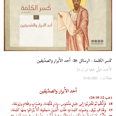
كَسر الكلمة - الرسائل -20- أحد الأبرار والصدّيقين
الأخت دولّي شعيا (ر.ل.م)
مقالات
/
2022-02-12
أحد الأبرار والصدّيقين
(عب 12: 18-24)
18
فَإِنَّكُم لَمْ تَقْتَرِبُوا إِلى جَبَلٍ مَلْمُوس، ونارٍ مُتَّقِدَة، وضَبَابٍ وظَلامٍ وزَوبَعَة،
19
وهُتَافِ بُوق، وصَوتِ كَلِمَاتٍ طَلَبَ الَّذِينَ سَمِعُوهَا أَلاَّ يُزَادُوا مِنهَا كَلِمَة؛