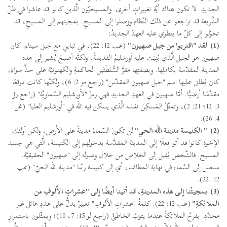
الجديدِ. لا تكون هناك أيَّة تغييراتٍ أخرى. والمسيحيّون الَّذين كانوا قد عاشوا في ظلّ
الشَّريعة قد تراجعوا عن ذلك النّظام ووصلوا إلى المسيحِ. بمجيئهم إلى المسيحِ، قد
تحوَّلوا إلى كلّ ما ينطوي عليه العهدُ الجديدُ:
(1)
لقد "اقتربوا من جبل صهيون"
(عب 12: 22)، في تباينٍ مع جبل سيناء. كان
صهيون هو الجبل الَّذي بُنِيَت عليه أورشليمُ القديمةُ، ولكنَّه أصبحَ يُشير إلى هذه
المدينة المقدَّسة بكاملِها. وبصفتِها مقرَّ السُّلطَتَين الحاكمةِ والكهنوتيَّة على حدٍّ سواءَ،
كان يُطلق عليها اسم "جبل صهيون المقدَّس" (راجع مز 2: 6)، ولكنَّها كانت موقعًا
مقدَّسًا أرضيًّا. أمَّا صهيون في العهدِ الجديدِ فهي رمزٌ "لأورشليم السّماويَّة" (راجع رؤ
3: 12؛ 21: 2)، وتمثّلُ المَسكِنَ نفسَه الَّذي يسكن فيه الله في "أورشليم العليا" (غل
4: 26).
(2)
" الكنيسة مدينة الله الحي"
لن تكونَ السّماءُ مدينةً على الأرض، ولكن أولئك
الإخوة كانوا قد أتوا فعلًا إلى المدينة المقدَّسة بدخولهم إلى الكنيسة، الَّتي هي جسد
المسيح. فالشَّخص يُقبل إلى الخلاص من خلال وصوله إلى "صهيون" الحقيقيَّة.
سنصل إلى السَّماء في نهاية المطاف، أي إلى كنيسة ربّنا "مدينة الله الحيّ" (عب
12: 22).
(3)
بمجيئْنا إلى هذه المدينةِ، قد أتينا أيضًا إلى "عشراتِ الألوفِ من
الملائكةِ"
(عب 12: 22). كلمةُ "عشراتِ الألوفِ" تعبيرٌ يدلُّ على عددٍ هائل غيرِ
محدَّدٍ. يفرحُ الملائكةُ عندما يتوبُ الخاطئُ (راجع لو 15: 7، 10)؛ ويمثّلون باستمرارٍ