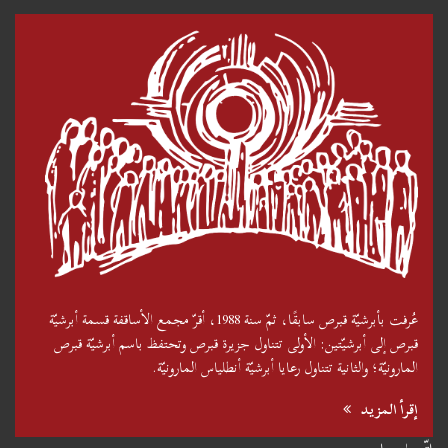
عُرفت بأبرشيّة قبرص سابقًا، ثمّ سنة 1988، أقرّ مجمع الأساقفة قسمة أبرشيّة
قبرص إلى أبرشيّتين: الأولى تتناول جزيرة قبرص وتحتفظ باسم أبرشيّة قبرص
المارونيّة؛ والثانية تتناول رعايا أبرشيّة أنطلياس المارونيّة.
إقرأ المزيد