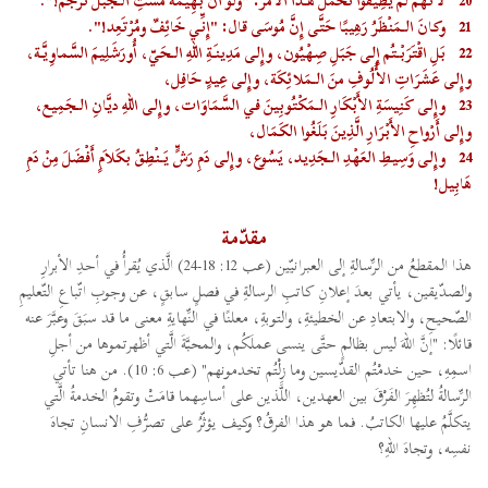
20
لأَنَّهُم لَمْ يُطِيقُوا تَحَمُّلَ هـذَا الأَمْر: "ولَو أَنَّ بَهِيمَةً مَسَّتِ الـجَبَلَ تُرْجَم!".
21
وكانَ الـمَنْظَرُ رَهِيبًا حَتَّى إِنَّ مُوسَى قال: "إِنِّي خَائِفٌ ومُرْتَعِد!".
22
بَلِ اقْتَرَبْتُم إِلى جَبَلِ صِهْيُون، وإِلى مَدِينَةِ اللهِ الـحَيّ، أُورَشَلِيمَ السَّماوِيَّة،
وإِلى عَشَرَاتِ الأُلُوفِ منَ الـمَلائِكَة، وإِلى عِيدٍ حَافِل،
23
وإِلى كَنِيسَةِ الأَبْكَارِ الـمَكْتُوبِينَ في السَّمَاوَات، وإِلى اللهِ ديَّانِ الـجَمِيع،
وإِلى أَرْواحِ الأَبْرَارِ الَّذِينَ بَلَغُوا الكَمَال،
24
وإِلى وَسِيطِ العَهْدِ الـجَدِيد، يَسُوع، وإِلى دَمِ رَشٍّ يَنْطِقُ بكَلاَمٍ أَفْضَلَ مِنْ دَمِ
هَابِيل!
مقدّمة
هذا المقطعُ من الرِّسالةِ إلى العبرانيّين (عب 12: 18-24) الَّذي يُقرأُ في أحدِ الأبرارِ
والصدّيقين، يأتي بعدَ إعلانِ كاتبِ الرسالةِ في فصلٍ سابقٍ، عن وجوبِ اتّباعِ التّعليمِ
الصّحيحِ، والابتعادِ عن الخطيئةِ، والتوبةِ، معلنًا في النِّهايةِ معنى ما قد سبَقَ وعبَّرَ عنه
قائلًا: "إنَّ اللهَ ليس بظالمٍ حتَّى ينسى عملَكُم، والمحبَّةَ الَّتي أظهرتموها من أجلِ
اسمِهِ، حين خدمْتُم القدّيسين وما زِلْتُم تخدمونهم" (عب 6: 10). من هنا تأتي
الرِّسالةُ لتُظهِرَ الفَرْقَ بين العهدين، اللَّذين على أساسِهما قامَتْ وتقومُ الخدمةُ الَّتي
يتكلَّمُ عليها الكاتبُ. فما هو هذا الفرقُ؟ وكيف يؤثّرُ على تصرُّفِ الانسانِ تجاهَ
نفسِه، وتجاهَ اللهِ؟