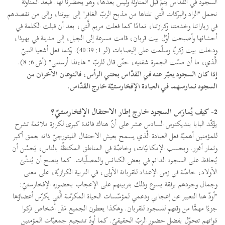
السجود في القدّاس يتمّ قبل المناولة وليس بعدها، وهو يحضّرنا لها. فبعد المناولة
نحمل "الزاد والبركات الَّتي نلناها من مذبح الربّ الغافر" إلى بيوتنا، وإلى من نقصدهم
في زياراتنا وخدمتنا وكرازتنا، تمامًا كما فعلت مريم الَّتي، بعد أن قبلت الكلمة في
أحشائها وأصبحت أوّل بيت قربان، قامت مسرعة إلى الجبل، إلى مدينة في يهوذا،
ودخلت بيت زكريّا وسلّمت على إليصابات (لو 1: 39-40). وكما فعل أشعيا النبيّ
الَّذي، ما أن مسّت الجمرة شفتيه، حتّى قال للربّ " هاءنذا أرسلني" (أش 6: 8).
إذا كان السجود يعبّر عنه في القدّاس بحني الرأس، فالنوعان الآخران من
السجود نمارسهما في العبادة الإفخارستيّة خارج القدّاس.
2- كيف يُمارَس السجود خارج إطار الاحتفال الإفخارستيّ؟
يؤكّد البابا بنديكتوس السادس عشر على أنّ هناك فائدة كبرى لكرازة ملائمة تشرح
للمؤمنين أهميّة فعل العبادة الَّذي يسمح بعيش الاحتفال الليتورجيّ ذاته بعمق أكبر
وثمار أغزر. وبحسب الإمكانيّات، وخاصّة في المناطق المكتظّة بالناس، يَحسُن أن
يُحافظ على السجود الدائم في بعض الكنائس والمصلّيات. كما ينصح أن يُنشَّئ
الأولاد، خاصّة في زمن الإعداد للقربانة الأولى، في التربية الكرازيّة، على معنى
وجمال وجودهم برفقة يسوع وذلك بتربيتهم على الإعجاب بحضوره الإفخارستيّ:
"أودّ هنا التعبير عن إعجابي ودعمي لمؤسّسات الحياة المكرّسة الَّتي يكرّس أعضاؤها
جزءًا مهمًّا من وقتهم للسجود للقربان. وهكذا يعطون الجميع مَثَل أشخاص تركوا
ذواتهم تتحوّل بفضل حضور الربّ الحقيقيّ. كما أودّ تشجيع جمعيّات المؤمنين