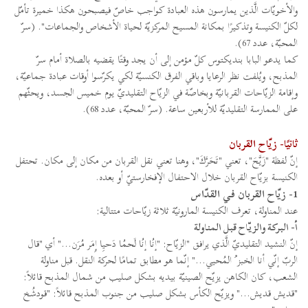
والأخويّات الَّذين يمارسون هذه العبادة كواجب خاصّ فيصبحون هكذا خميرة تأمّل
لكلّ الكنيسة وتذكيرًا بمكانة المسيح المركزيّة لحياة الأشخاص والجماعات". (سرّ
المحبّة، عدد 67).
كما يدعو البابا بنديكتوس كلّ مؤمن إلى أن يجد وقتًا يقضيه بالصلاة أمام سرّ
المذبح، ويُلفت نظر الرعايا وباقي الفرق الكنسيّة لكي يكرّسوا أوقات عبادة جماعيّة،
وإقامة الزيّاحات القربانيّة وبخاصّة في الزيّاح التقليديّ يوم خميس الجسد، ويحثّهم
على الممارسة التقليديّة للأربعين ساعة. (سرّ المحبّة، عدد 68).
ثانيًا- زيّاح القربان
إنّ لفظة "زَيَّحَ"، تعني "تَحَرَّكَ"، وهنا تعني نقل القربان من مكان إلى مكان. تحتفل
الكنيسة بزيّاح القربان خلال الاحتفال الإفخارستيّ أو بعده.
1- زيّاح القربان في القدّاس
عند المناولة، تعرف الكنيسة المارونيّة ثلاثة زيّاحات متتالية:
أ- البركة والزيّاح قبل المناولة
إنّ النشيد التقليديّ الَّذي يرافق "الزيّاح: "إنُا إنُا لَحمُا دَحيِا إِمَر مُرَن..." أي "قال
الربّ إنّي أنا الخبز ُ المُحيي..." إنّما هو مطابق تمامًا لحركة النقل. قبل مناولة
الشعب، كان الكاهن يزيّح الصينيّة بيديه بشكل صليب من شمال المذبح قائلاً:
"قديش قديش..." ويزيّح الكأس بشكل صليب من جنوب المذبح قائلاً: "قودشُخ