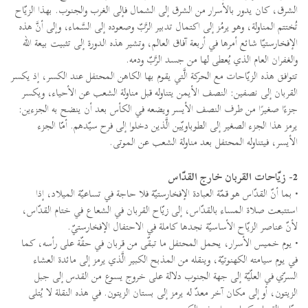
الشرق، كان يدور بالأسرار من الشرق إلى الشمال فإلى الغرب والجنوب. بهذا الزيّاح
تُختتم المناولة، وهو يرمُز إلى اكتمال تدبير الرَّبّ وصعوده إلى السَّماء، وإلى أنَّ هذه
الإفخارستيّا شائع أمرها في أربعة آفاق العالم، وتشير هذه الدورة إلى تثبيت بيعة الله
والغفران العام الذي يُعطى لها من جسد الرَّبّ ودمه.
تتوافق هذه الزيّاحات مع الحركة الَّتي يقوم بها الكاهن المحتفل عند الكسر، إذ يكسر
القربان إلى نصفين: النصف الأيمن يتناوله قبل مناولة الشعب عن الأحياء، ويكسر
جزءًا صغيرًا من طرف النصف الأيسر ويضعه في الكأس بعد أن ينضح به الجزءين:
يرمز هذا الجزء الصغير إلى الطوباويّين الَّذين دخلوا إلى فرح سيّدهم. أمّا الجزء
الأيسر، فيتناوله المحتفل بعد مناولة الشعب عن الموتى.
2- زيّاحات القربان خارج القدّاس
• بما أنّ القدّاس هو قمّة العبادة الإفخارستيّة فلا حاجة في تساعيّة الميلاد، إذا
استتبعت صلاة المساء بالقدّاس، إلى زيّاح القربان في الشعاع في ختام القدّاس،
لأنّ عناصر الزيّاح الأساسيّة نجدها كاملة في الاحتفال الإفخارستيّ.
• يوم خميس الأسرار، يحمل المحتفل ما تبقّى من قربان في حقّة على رأسه، كما
في يوم سيامته الكهنوتيّة، وينقله من المذبح الكبير الَّذي يرمز إلى مائدة العشاء
السرّي في العلّيّة إلى جهة الجنوب دلالة على خروج يسوع من القدس إلى جبل
الزيتون، أو إلى مكان آخر معدّ له يرمز إلى بستان الزيتون. في هذه النقلة لا يُتلى