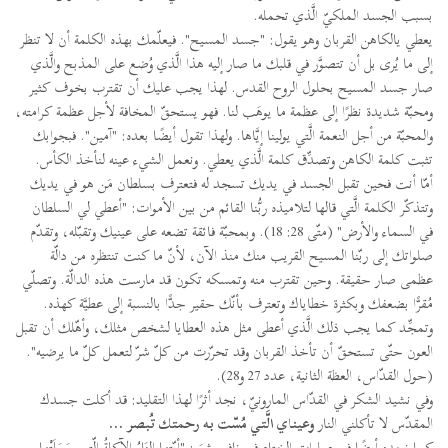
بسبب الجسد الملكيّ الَّذي تحمله.
يعطي يالكاهن القربان وهو يقول: "جسد المسيح". فيعلّمك بهذه الكلمة أن لا تنظر
إلى ما يُرى بل أن تتصوَّر في قلبك ما صار إليه هذا الَّذي وُضع على المذبح والَّذي
صار جسد المسيح بحلول الروح القدس. لهذا يجب عليك أن تقترب بخوف كثير
ومحبّة شديدة نظرًا إلى عظمة ما يوهَب لنا. فهو يستحقّ المخافة لأجل عظمة كرامته،
والمحبّة من أجل النعمة الَّتي يولينا إيَّاها. ولهذا تقول أيضًا بعده: "آمين". فبجوابك
تثبت كلمة الكاهن وتصدِّق كلمة الَّذي يعطي. ونعمل الشيء عينه لنأخذ الكأس.
أمّا أنت فحين تقبل الجسد في يديك تسجد له فتعترف بسلطان مَن هو في يديك
وتتذكّر الكلمة الَّتي قالها لتلاميذه ربُّنا القائم من بين الأموات: "أعطي لي السلطان
في السماء والأرض" (متّى 28: 18). وبمحبّة فائقة تضعه على عينيك وتقبّله، وتقدّم
صلواتك إلى ربّنا المسيح القريب منك منذ الآن، لأنّ ما كنت تنتظره من دالّة
عظمى صار حقيقة. وحين تقترب منه وتمسكه تكون قد مارست هذه الدالّة. وتصلّي
مُقرًّا بضعفك وبكثرة خطاياك وتعترف بأنّك حقير جدًّا بالنسبة إلى عطيَّة كهذه.
وتمجِّد كما يجب ذلك الَّذي أعطى مثل هذه العطايا لشخص مثلك، وأهّلك أن تقبل
العون حتّى تستحقّ أن تأخذ القربان وقد تحرّرت من كلّ شرّ لتعمل كلّ ما يرضيه".
(حول القدّاس، العظة الثانية، عدد 27 و28).
وفي نشيد الشكر في القدّاس المارونيّ، نجد أثرًا لهذا التقليد: قد أكلت جسدك
المقدّس لا تأكلني النار
وعيناي الَّتي مُسّت به رحمتك تُبصر ...
كما نجده أيضًا في صلوات الختام في نافور شرَر: "أيّتها النَارُ الآكلةُ الّتي حَمَلَتْها