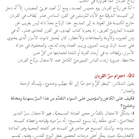
زيّاح القربان كما هو وارد في الكتب.
• أمّا عن زيّاح القربان يوم خميس الجسد، ومع أنّ العيد غربيّ المصدر، إلاّ أنّه دخل
إلى كنيستنا الشرقيّة مع الآباء المُرسَلين في القرن السادس عشر. يُطاف في القربان
خارج الكنيسة قبل العودة به إلى المذبح. هذا الزيّاح بحدّ ذاته ليس بغريب عن
تقليدنا المارونيّ العريق، إذ يخبرنا كتاب الهدى، في القرن الحادي عشر، أنّه في
زمن الحروب والأوبئة والمجاعات والأخطار، كان يُحمل تابوت الأسرار الَّذي يحتوي
على جسد الربّ وزيت الميرون وزيت العماد وماء الدنح، والمحفوظ في خزانة
الأسرار، ويُطاف به في أرجاء القرية أو البلدة لحمايتها من كلّ ضرر.
ملاحظة: ضرورة ارتداء اللباس الليتورجيّ الكامل عند الاحتفال بزيّاح القربان.
ثالثًا- احترام سرّ القربان
يقول الشمَّاس: "لينظر كُلُّ واحدٍ منّا إلى الله بتهيُّبِ وخشوع، وليسأله الرحمة
والحنان".
فكيف على الكاهن والمؤمنين على السواء التقدّم من هذا السرّ بمهابة ومخافة
وخشوع؟
1-
يشكّل الاحتفال بالقدّاس محور العبادة المسيحيّة، فهو الاحتفال بسرّ التدبير
الخلاصيّ، الذي حقّقه ربّنا يسوع المسيح؛ إنّه سرّ موته وقيامته وإعطائه كنيسته
جسده ودمه. والسيّد المسيح هو حاضر في كنيسته عبر كلمته المحيية وعبر المائدة
الإفخارستيّة حيث يمثّل أعلى درجات الحضور بفعل الروح القدس، وعليه، يُقسم