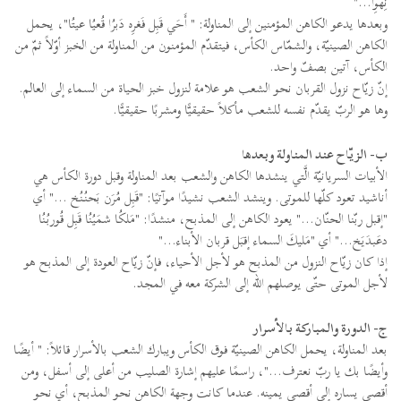
نِهوِا..."
وبعدها يدعو الكاهن المؤمنين إلى المناولة: " أَحَي قَبِل فَغرِه دَبرُا قُعيُا عيتُا"، يحمل
الكاهن الصينيّة، والشمّاس الكأس، فيتقدّم المؤمنون من المناولة من الخبز أوّلاً ثمّ من
الكأس، آتين بصفّ واحد.
إنّ زيّاح نزول القربان نحو الشعب هو علامة لنزول خبز الحياة من السماء إلى العالم.
وها هو الربّ يقدّم نفسه للشعب مأكلاً حقيقيًّا ومشربًا حقيقيًّا.
ب- الزيّاح عند المناولة وبعدها
الأبيات السريانيّة الَّتي ينشدها الكاهن والشعب بعد المناولة وقبل دورة الكأس هي
أناشيد تعود كلّها للموتى. وينشد الشعب نشيدًا موآتيًا: "قَبِل مُرَن بَحنُنُخ ..." أي
"إقبل ربّنا الحنّان..." يعود الكاهن إلى المذبح، منشدًا: "مَلكُا شمَيُنُا قَبِل قُوربُنُا
دعَبدَيَخ..." أي "مَليكَ السماء إقبَل قربان الأبناء..."
إذا كان زيّاح النزول من المذبح هو لأجل الأحياء، فإنّ زيّاح العودة إلى المذبح هو
لأجل الموتى حتّى يوصلهم الله إلى الشركة معه في المجد.
ج- الدورة والمباركة بالأسرار
بعد المناولة، يحمل الكاهن الصينيّة فوق الكأس ويبارك الشعب بالأسرار قائلاً: " أيضًا
وأيضًا بك يا ربّ نعترف..."، راسمًا عليهم إشارة الصليب من أعلى إلى أسفل، ومن
أقصى يساره إلى أقصى يمينه. عندما كانت وجهة الكاهن نحو المذبح، أي نحو