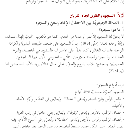
إنّ الكلام على العبادة القربانيّة يقودنا إلى التوقّف عند السجود والزيّاح.
أوّلاً- السجود والتقوى تجاه القربان
1- العلاقة الجوهريّة بين الاحتفال الإفخارستيّ والسجود
أ- ما هو السجود؟
لا يحقّ لنا السجود إلاّ لمن أوجدنا من العدم، كما هو مكتوب: "للربِّ إلَهِكَ تسجُد،
وإيّاهُ وحده تعبد" (متّى 4: 10). يدلّ السجود على ضعف طبيعتنا البشريّة والكرامة
الواجبة علينا لله الخالق، كما يدلّ على الاعتراف بالسقوط في الخطيئة، والتوبة
الحقيقيّة. والسجود والعبادة متلازمان. "تأتي ساعة وهي الآن، فيها الساجدون
الحقيقيّون يسجدون للآب بالروح والحقّ، فعلى مثال هؤلاء يريد الآب الساجدين له"
(يو 4: 23).
ب- أنواع السجود:
السجود كحركة جسديّة ثلاثة أنواع:
• نكس الرأس وطيّ الصدر ويُدعى "انحناءً"، ويُمارَس في القدّاس وأيّام الآحاد
والأعياد.
• إلصاق الرُكَب بالأرض ويُدعى "ركوعًا"، ويُمارَس بنوع خاصّ في رتب التوبة.
• إلصاق الرُكَب والرأس بالأرض ويُدعى "مطانيّة"، ويُمارَس في أسبوع الآلام، وفيه
يصير المؤمن على شكل جنين يستعدّ للخروج من عنق الرحم بعد مخاضٍ أليم.