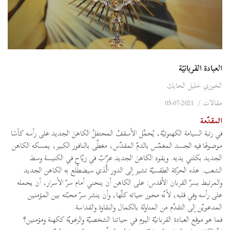
العبادة القربانيّة
الخوري خليل الحايك
مقالات
/
2021-07-05
المقدّمة
في رتبة السيامة الكهنوتيّة، يُحمِّل الأسقفُ المحتفلُ الكاهنَ الجديد على رأسه كأسًا
موضوعًا فيه الجسد المغمّس بالدمّ المقدّس، مغطّى بالنافور الكبير، يمسكه الكاهن
الجديد بكلتي يديه. ويقود الكاهنَ الجديد عرّابٌ في زيّاح في الكنيسة وسط
الشعب. هذه الحركة الطقسيّة تشير إلى الدور الَّذي سيضطّلع به الكاهن الجديد
والمرتبط بسرّ القربان الأقدس: على الكاهن أن ينحني أمام سرّ الأسرار، أن يحمله
على رأسه وفي قلبه، لأنّه محور حياته كلّها، وأن ينشر سرّ محبّته بين المؤمنين
المدعويّن إلى التقدّم من المناولة بالكمال والنقاوة والقداسة.
فما هو موقع العبادة القربانيّة اليوم في حياتنا الشخصيّة والرعويّة ككهنة ومؤمنين؟