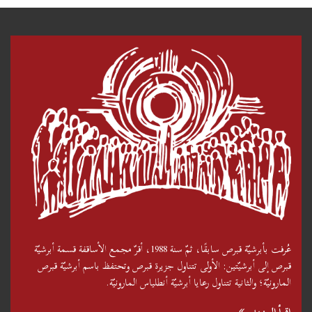
عُرفت بأبرشيّة قبرص سابقًا، ثمّ سنة 1988، أقرّ مجمع الأساقفة قسمة أبرشيّة
قبرص إلى أبرشيّتين: الأولى تتناول جزيرة قبرص وتحتفظ باسم أبرشيّة قبرص
المارونيّة؛ والثانية تتناول رعايا أبرشيّة أنطلياس المارونيّة.
إقرأ المزيد