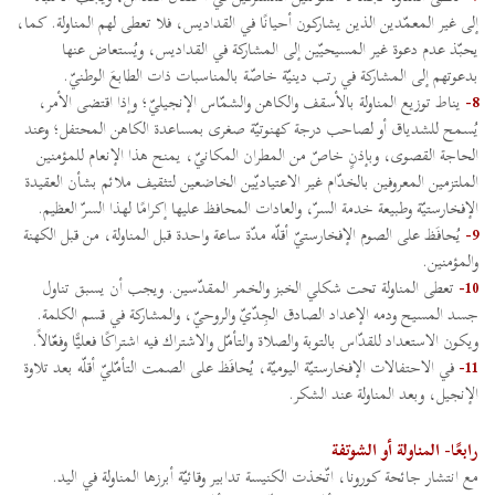
إلى غير المعمّدين الذين يشاركون أحيانًا في القداديس، فلا تعطى لهم المناولة. كما،
يحبّذ عدم دعوة غير المسيحيّين إلى المشاركة في القداديس، ويُستعاض عنها
بدعوتهم إلى المشاركة في رتب دينيّة خاصّة بالمناسبات ذات الطابعَ الوطنيّ.
8-
يناط توزيع المناولة بالأسقف والكاهن والشمّاس الإنجيليّ؛ وإذا اقتضى الأمر،
يُسمح للشدياق أو لصاحب درجة كهنوتيّة صغرى بمساعدة الكاهن المحتفل؛ وعند
الحاجة القصوى، وبإذنٍ خاصّ من المطران المكانيّ، يمنح هذا الإنعام للمؤمنين
الملتزمين المعروفين بالخدّام غير الاعتياديّين الخاضعين لتثقيف ملائم بشأن العقيدة
الإفخارستيّة وطبيعة خدمة السرّ، والعادات المحافظ عليها إكرامًا لهذا السرّ العظيم.
9-
يُحافَظ على الصوم الإفخارستيّ أقلّه مدّة ساعة واحدة قبل المناولة، من قبل الكهنة
والمؤمنين.
10-
تعطى المناولة تحت شكلي الخبز والخمر المقدّسين. ويجب أن يسبق تناول
جسد المسيح ودمه الإعداد الصادق الجِدّيّ والروحيّ، والمشاركة في قسم الكلمة.
ويكون الاستعداد للقدّاس بالتوبة والصلاة والتأمّل والاشتراك فيه اشتراكًا فعليًّا وفعّالاً.
11-
في الاحتفالات الإفخارستيّة اليوميّة، يُحافَظ على الصمت التأمّليّ أقلّه بعد تلاوة
الإنجيل، وبعد المناولة عند الشكر.
رابعًا- المناولة أو الشوتفة
مع انتشار جائحة كورونا، اتّخذت الكنيسة تدابير وقائيّة أبرزها المناولة في اليد.