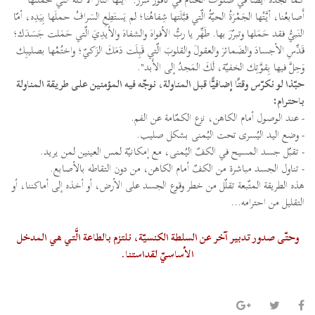
أَصابعُنا، أيَّتُها الجَمْرَةُ الحيّةُ الّتي قبَّلَتها شِفاهُنا؛ لم يَستَطِعِ السَرافُ حملَها بِيَدِه، أمّا
النَبيُّ فقد حَمَلها وتبرّرَ بها. طَهِّر يا ربُّ الأفواهَ والشفاهَ والأيدِيَ الّتي حَمَلت جَسَدَك؛
قَدِّسِ الأجسادَ والضَمائرَ والعقولَ والقلوبَ الّتي قَبِلَت دَمَكَ الزَكيّ؛ واختُمْها بصليبِك
وَحِلَّ فيها بِقوَّتِك الخفيّة، لَكَ المَجدُ إلى الأَبد".
حبّذا لو نكرّس وقتًا إضافيًّا قبل المناولة، نوجّه فيه المؤمنين على طريقة المناولة
باحترام:
- عند الوصول أمام الكاهن، نزع الكمّامة عن الفم.
- وضع اليد اليُسرى تحت اليُمنى بشكل صليب.
- تقبّل جسد المسيح في الكفّ اليُمنى، مع إمكانيّة لمس العينين لمن يريد.
- تناول الجسد مباشرة من الكفّ أمام الكاهن، من دون التقاطه بالأصابع.
هذه الطريقة المتّبعة تقلّل من خطر وقوع الجسد على الأرض، أو أخذه إلى أماكننا، أو
التقليل من احترامه...
وحتّى صدور تدبير آخر عن السلطة الكنسيّة، نلتزم بالطاعة الَّتي هي المدخل
الأساسيّ لقداستنا.