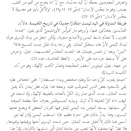
واعترض المعترضون بحجّة أنّ اليد مدنّسة، مع أنّ "ما يخرج من الفم من القلب
يصدر، وهو ما ينجّس الإنسان" (متّى 15: 11 و19)، "والأَكلُ بأيدٍ غير مغسولة لا
ينجّس الإنسان" (متّى 15: 20).
طريقة المناولة في اليد ليست ابتكارًا جديدًا في تاريخ الكنيسة.
فالآباء
القدّيسون يتحدّثون عنها، وأبرزهم مار كيرلُّس الأورشليميّ الَّذي يقول: "عندما
تقترب، لا تتقدّم باسط اليدين والأصابع منفردة، ولكن اجعل من يدك اليُسرى عرشًا
ليدك اليُمنى لأنّ هذه ستتقبّل الملك. وفي راحة يدك تقبّل جسد المسيح قائلاً:
"آمين". وبعد ان تلمس بعينيك هذا الجسد المقدّس لتقديسهما، تناول. واحرص
على ألاّ يسقط جزء منه على الأرض... (العظة الخامسة، عدد 21).
من جهته: يقول ثيودورس أسقف المصّيصة ومفسّر الكتب الإلهيّة، وهو من آباء
الكنيسة السريانيّة:
"حينئذٍ يقترب كلّ واحد منّا ونظره منخفض ويداه منبسطتان". ففي انخفاض نظره
يَفي بالسجود بعض الدَين المتوجّب عليه. وبفعله هذا يقرّب فعل إيمان بأنّه يقبل
جسد الملك، جسد الَّذي صار ربّ الكلّ باتّحاده بالطبيعة الإلهيّة، وله تسجد في
الوقت ذاته كلّ الخليقة لأنّه الربّ. وبيدَيه المبسوطتَين يعترف حقًّا بعظمة الموهبة
الَّتي سيقبلها. يبسط المؤمن يده اليمنى ليقبل فيها القربان المعطى له ويضع تحتها
اليسرى، وهذا يدلّ بذلك على احترام عظيم. فإذا انبسطت اليمنى وكان لها دور
أسمى فما ذلك إلاّ لتقبل جسد الملك. حين تستند اليسرى أختها ورفيقتها وتقودها،
فلا تظنّ أنّها محتقرة لأنّها تلعب دور خادمة لتلك الَّتي تساويها بالكرامة، وكلّ هذا