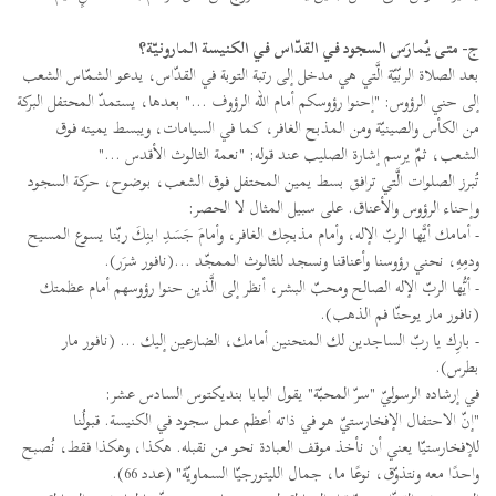
ج- متى يُمارَس السجود في القدّاس في الكنيسة المارونيّة؟
بعد الصلاة الربّيّة الَّتي هي مدخل إلى رتبة التوبة في القدّاس، يدعو الشمّاس الشعب
إلى حني الرؤوس: "إحنوا رؤوسكم أمام الله الرؤوف ..." بعدها، يستمدّ المحتفل البركة
من الكأس والصينيّة ومن المذبح الغافر، كما في السيامات، ويبسط يمينه فوق
الشعب، ثمّ يرسم إشارة الصليب عند قوله: "نعمة الثالوث الأقدس ..."
تُبرز الصلوات الَّتي ترافق بسط يمين المحتفل فوق الشعب، بوضوح، حركة السجود
وإحناء الرؤوس والأعناق. على سبيل المثال لا الحصر:
- أمامك أيًّها الربّ الإله، وأمام مذبحِك الغافر، وأمامَ جَسَدِ ابنِكَ ربّنا يسوع المسيح
ودمِهِ، نحني رؤوسنا وأعناقنا ونسجد للثالوث الممجّد ...(نافور شرَر).
- أيُّها الربّ الإله الصالح ومحبّ البشر، أنظر إلى الَّذين حنوا رؤوسهم أمام عظمتك
(نافور مار يوحنّا فم الذهب).
- بارِك يا ربّ الساجدين لك المنحنين أمامك، الضارعين إليك ... (نافور مار
بطرس).
في إرشاده الرسوليّ "سرّ المحبّة" يقول البابا بنديكتوس السادس عشر:
"إنّ الاحتفال الإفخارستيّ هو في ذاته أعظم عمل سجود في الكنيسة. قبولُنا
للإفخارستيّا يعني أن نأخذ موقف العبادة نحو من نقبله. هكذا، وهكذا فقط، نُصبح
واحدًا معه ونتذوّق، نوعًا ما، جمال الليتورجيّا السماويّة" (عدد 66).