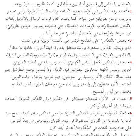
الاحتفال بالقدّاس إلى قسمين أساسيين متكاملين: كلمة الله وجسد الربّ ودمه.
2-
تُعتمد رتبة القدّاس التي أقرّها مجمع الأساقفة برئاسة السيّد البطريرك والتي تصدر
بموجب مرسوم بطريركيّ دون سواها.كما يعتمد كتابا قراءات الرسائل والإنجيل وكتاب
الألحان الطقسيّة وكتاب الإرشادات الطقسيّة، التي صدرت بموجب مرسوم بطريركيّ،
دون سواها. والارتجال في الاحتفال الطقسيّ غير جائزٍ أبدًا.
3-
يحتفل "بالقدّاس" على المذبح الرئيس في الكنيسة الرعويّة أو في كنيسة
الدير.ويحبّذ القدّاس المشترك برئاسة محتفل ومعاونة كهنة آخرين، تفاديًا للاحتفال
بالقداديس الإفراديّة التي لا تتناسب وطبيعة الليتورجيّا ولاسيّما روحيّة الطقوس الشرقيّة.
4-
يحتفل بالقدّاس بكامل اللّباس الكهنوتيّ المنصوص عليه في التقليد المارونيّ
العريق. ويلبس الكهنة المعاونون البطرشيل فوق الجبّة، ولا يُسمح بوضع البطرشيل بغير
هذه الحالة. كذلك الأمر بالنسبة إلى المؤمنين، فهم مُلزمون بارتداء "ثياب العرس"
اللائقة، لأنّهم مدعوّون إلى وليمة، وإلى لقاء حيّ مع ملك الملوك. لباس المذبح
يختلف عن لباس المسبح.
5-
تضاء، على الأقلّ، شمعتان عسليّتان، في القدّاس؛ وفي القدّاس الحبريّ، تُضاف
إليهما اثنتان أخريان أو أكثر.
6-
تُحبّذ المناولة من القربان المقدّس المبارك عليه في القدّاس ذاته، كما يسمح عند
الحاجة بالمناولة من القربان المحفوظ في بيت القربان. وليحرص من يعدّ القرابين
على عدم وضع الفتات في الحُقّة، لئلاّ تتناثر أينما كان.
7-
تعطى المناولة لجماعة المؤمنين المشتركين في احتفال القدّاس، ويجب الانتباه