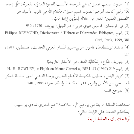
[1] "صوت صمتٍ عميق"، هي الترجمة الأنسب للعبارة المدوّنة بالعبريّة: "قُل دِماما
دَقّا" والتي كانت تُترجم "بصوت نسيمٍ عليل". فكلام الله في قلوب الأنبياء هو
"الصمق العميق" الذي من خلاله يُميّزون إرادة الربّ.
[2] ي. قوجمان، قاموس عبري-عربي، دار الجيل، بيروت، 1970، 930
[3] راجع Philippe REYMOND, Dictionnaire d’Hébreu et D’Araméen Bibliques,
Cerf, Paris, 1999, 381.
[4] دايفيد نويشطدط، قاموس عربي-عبري للّسان العربي الحديث، فلسطين، 1947،
114
[5] جوزيف نفّاع، إشكاليّة العنف في الأسفار التاريخيّة.
[6] راجع H. H. ROWLEY, « Elijah on Mount Carmel », BJRL 43 (1960) 219
[7] كويتر الياس، خطيب الكنيسة الأعظم القديس يوحنا الذهبي الفم، سلسلة الفكر
المسيحي بين الأمس واليوم، 11، المكتبة البولسيّة، جونيه 1988، 240.
[8] المرجع نفسه
لمشاهدة الحلقة الرابعة من برنامج "أرِنا خلاصك" مع الخوري شادي بو حبيب
يمكنكم الضغط على الرابط التالي:
أرنا خلاصك - الحلقة الرابعة