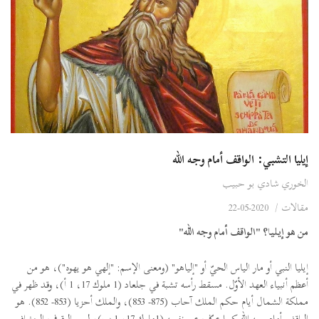
إيليا التشبي: الواقف أمام وجه الله
الخوري شادي بو حبيب
مقالات
/
2020-05-22
من هو إيليا؟ "الواقف أمام وجه الله"
إيليا النبي أو مار الياس الحيّ أو "إلياهو" (ومعنى الإسم: "إلهي هو يهوه")، هو من
أعظم أنبياء العهد الأوّل. مسقط رأسه تشبة في جلعاد (1 ملوك 17، 1 أ)، وقد ظهر في
مملكة الشمال أيام حكم الملك آحاب (875- 853)، والملك أحزيا (853- 852). هو
الواقف أمام وجه الله كما عرّف عن نفسه (1ملوك 17، 1 ب)، ليس الوقوف الجغرافي