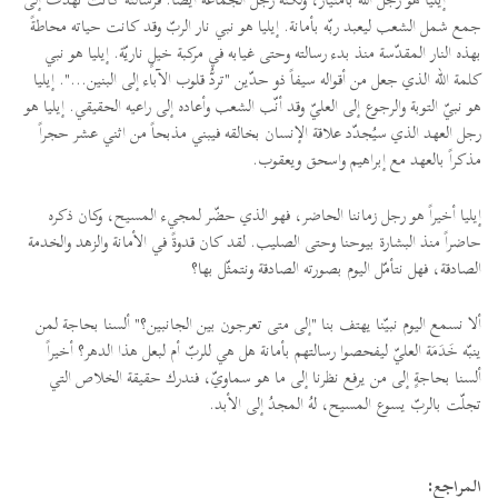
جمع شمل الشعب ليعبد ربّه بأمانة. إيليا هو نبي نار الربّ وقد كانت حياته محاطةً
بهذه النار المقدّسة منذ بدء رسالته وحتى غيابه في مركبة خيلٍ ناريّة. إيليا هو نبي
كلمة الله الذي جعل من أقواله سيفاً ذو حدّين "تردُّ قلوب الآباء إلى البنين...". إيليا
هو نبيّ التوبة والرجوع إلى العليّ وقد أنّب الشعب وأعاده إلى راعيه الحقيقي. إيليا هو
رجل العهد الذي سيُجدّد علاقة الإنسان بخالقه فيبني مذبحاً من اثني عشر حجراً
مذكراً بالعهد مع إبراهيم واسحق ويعقوب.
إيليا أخيراً هو رجل زماننا الحاضر، فهو الذي حضّر لمجيء المسيح، وكان ذكره
حاضراً منذ البشارة بيوحنا وحتى الصليب. لقد كان قدوةً في الأمانة والزهد والخدمة
الصادقة، فهل نتأمّل اليوم بصورته الصادقة ونتمثّل بها؟
ألا نسمع اليوم نبيّنا يهتف بنا "إلى متى تعرجون بين الجانبين؟" ألسنا بحاجة لمن
ينبّه خَدَمَة العليّ ليفحصوا رسالتهم بأمانة هل هي للربّ أم لبعل هذا الدهر؟ أخيراً
ألسنا بحاجةٍ إلى من يرفع نظرنا إلى ما هو سماويّ، فندرك حقيقة الخلاص التي
تجلّت بالربّ يسوع المسيح، لهُ المجدُ إلى الأبد.
المراجع: