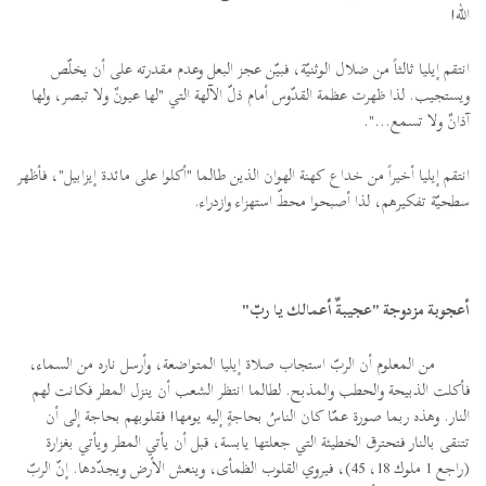
الله!
انتقم إيليا ثالثاً من ضلال الوثنيّة، فبيّن عجز البعل وعدم مقدرته على أن يخلّص
ويستجيب. لذا ظهرت عظمة القدّوس أمام ذلّ الآلهة التي "لها عيونٌ ولا تبصر، ولها
آذانٌ ولا تسمع...".
انتقم إيليا أخيراً من خداع كهنة الهوان الذين طالما "أكلوا على مائدة إيزابيل"، فأظهر
سطحيّة تفكيرهم، لذا أصبحوا محطّ استهزاء وازدراء.
أعجوبة مزدوجة "عجيبةٌ أعمالك يا ربّ"
من المعلوم أن الربّ استجاب صلاة إيليا المتواضعة، وأرسل ناره من السماء،
فأكلت الذبيحة والحطب والمذبح. لطالما انتظر الشعب أن ينزل المطر فكانت لهم
النار. وهذه ربما صورة عمّا كان الناسُ بحاجةٍ إليه يومها! فقلوبهم بحاجة إلى أن
تتنقى بالنار فتحترق الخطيئة التي جعلتها يابسة، قبل أن يأتي المطر ويأتي بغزارة
(راجع 1 ملوك 18، 45)، فيروي القلوب الظمأى، وينعش الأرض ويجدّدها. إنّ الربّ