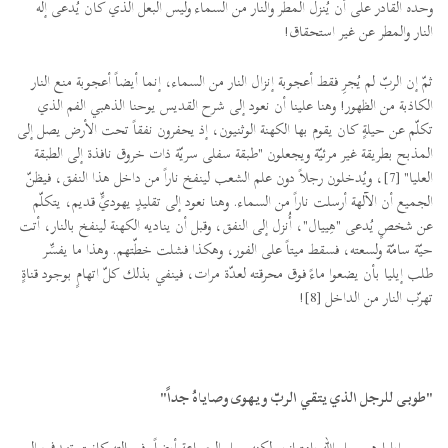
وحده القادر على أن يُنزل المطر والنار من السماء وليس البعل الذي كان يُدعى إله
النار والمطر عن غير استحقاق!
ثمّ إن الربّ لم يُجرِ فقط أعجوبة إنزال النار من السماء، إنما أيضاً أعجوبة منع النار
الكاذبة من الظهور! وهنا علينا أن نعود إلى شرح القديس يوحنا الذهبي الفم الذي
تكلّم عن حيلةٍ كان يقوم بها الكهنة الوثنيون، إذ يحفرون نفقاً تحت الأرض يصل إلى
المذبح بطريقة غير مرئيّة ويجعلون "طبقة سفلى سريّة ذات خروق نافذة إلى الطبقة
العليا" [7]، ويُدخلون رجلاً دون علم الشعب لينفخ ناراً من داخل هذا النفق، فيظنّ
الجميع أن الآلهة أرسلت ناراً من السماء. وهنا نعود إلى تقليدٍ يهوديٍّ قديم، يتكلّم
عن شخصٍ يُدعى "هِييال"، أُنزل إلى النفق، وقبل أن يناديه الكهنة لينفخ بالنار، أتت
حيّة سامّة ولسعته، فسقط ميتاً على الفور، وهكذا فشلت خطّتهم. وهذا ما يفسِّر
طلب إيليا بأن يضعوا ماءً فوق محرقته لعدّة مرات، فينفي بذلك كلّ اتهامٍ بوجود قناةٍ
تهرّب النار من الداخل [8]!
"طوبى للرجل الذي يتقي الربّ ويهوى وصاياهُ جداً"
إيليا هو رجل الله بامتياز، ولكنه رجل الجماعة أيضاً. فرسالته كانت تهدف إلى