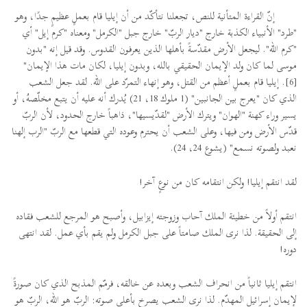
إنّ القراءة المتأنية للنص، تجعلنا نتأكّد من أن إيليا قام بعملٍ عظيمٍ جدًا، وهو
"طرد" الأنبياء الكذبة خارج "ديار الربّ" خارج جبل "الكرمل" ومعناه "كرم إيل" أي
"كرم الله". ليجعل الأرض مقدّسةً بأهلها الذين يعرفون القدوس. وقد قيل إنه "بدون
موسى لما كان ولد الإيمان الحقيقي بالله، وبدون إيليا، لكان مات هذا الإيمان"
[6]. إيليا قام بعملٍ أعظم من القتل، وهو إنهاء التمرّد على الله. لقد جعل الشعب
الذي كان "يعرج بين الجانبين" (1 ملوك 18، 21) يُدرك أنه عليه أن يتبع مخلّصهُ، أو
يسير وراء كهنة "الهوان" ويترك الأرض "لقدّيسيها"، ذاهباً خارج الحدود، لأن الربّ
قدّس الأرض ومن فيها، وعلى الشعب أن يحترم وعوده التي قطعها مع الربّ "الرب إلهنا
نعبد ولصوته نسمع" (يشوع 24، 24).
لقد انتقم إيليا! ولكن انتقامه كان من نوعٍ آخر!
انتقم أولاً من خطيئة الملك آحاب وزوجته إيزابيل، وأصبح هو المرجع للشعب فقاده
إلى الحقيقة. لذا نرى الملك صامتاً على جبل الكرمل ولم يقم بأي عمل. لقد انتهى
دوره!
انتقم إيليا ثانياً من انحراف الشعب وبعده عن خالقه، فرمّم المذبح الذي كان صورةً
لإيمان إسرائيل المهدّم. لذا نرى الشعب يصرخ بأعلى صوته: الربّ هو الله، الربّ هو