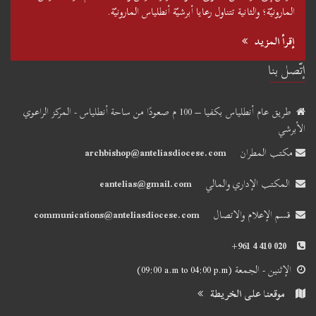
المارونيّة؛ والثانية تتناول رعايا أبرشيّة أنطلياس المارونيّة.
إقرأ المزيد
إتّصل بنا
طريق عام أنطلياس بكفيا – 100 م صعودًا من ساحة أنطلياس - المركز الراعوي
الأبرشي
مكتب المطران
archbishop@anteliasdiocese.com
المكتب الإداري والمالي
eantelias@gmail.com
قسم الإعلام والاتصال
communications@anteliasdiocese.com
+961 4 410 020
الإثنين - الجمعة
(09:00 a.m to 04:00 p.m)
موقعنا على الخريطة