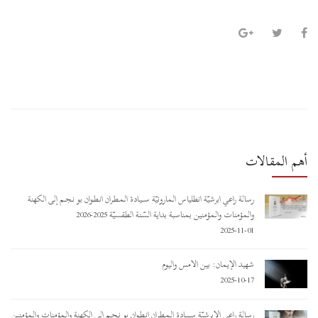
أهم المقالات
رسالة راعي أبرشيّة أنطلياس المارونيّة ســـيـادة المـطـران أنـطـوان بو نـجـم إلى الكهنة
والمؤمنات والمؤمنين بمناسبة بداية السّنة الطقسيّة 2025-2026
2025-11-01
شهيد الإيمان: بين الأمس واليوم
2025-10-17
رسالة راعي الأبرشيّة ســـيـادة المـطـران أنـطـوان بو نـجـم إلى الكهنة والمؤمنات والمؤمنين