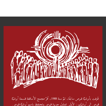
عُرفت بأبرشيّة قبرص سابقًا، ثمّ سنة 1988، أقرّ مجمع الأساقفة قسمة أبرشيّة
قبرص إلى أبرشيّتين: الأولى تتناول جزيرة قبرص وتحتفظ باسم أبرشيّة قبرص