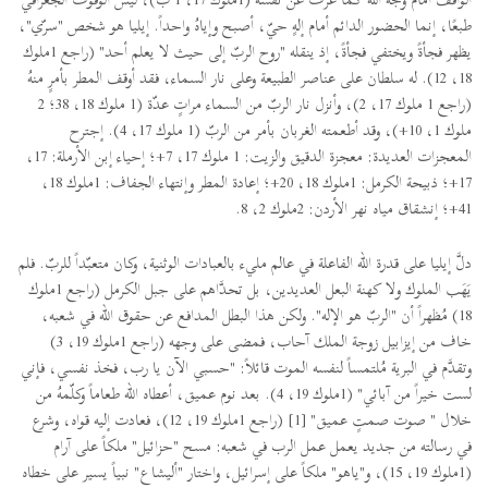
طبعًا، إنما الحضور الدائم أمام إلهٍ حيّ، أصبح وإياهُ واحداً. إيليا هو شخص "سرّي"،
يظهر فجأةً ويختفي فجأةً، إذ ينقله "روح الربّ إلى حيث لا يعلم أحد" (راجع 1ملوك
18، 12). له سلطان على عناصر الطبيعة وعلى نار السماء، فقد أوقف المطر بأمرٍ منهُ
(راجع 1 ملوك 17، 2)، وأنزل نار الربّ من السماء مراتٍ عدّة (1 ملوك 18، 38؛ 2
ملوك 1، 10+)، وقد أطعمته الغربان بأمر من الربّ (1 ملوك 17، 4). إجترح
المعجزات العديدة: معجزة الدقيق والزيت: 1 ملوك 17، 7+؛ إحياء إبن الأرملة: 17،
17+؛ ذبيحة الكرمل: 1ملوك 18، 20+؛ إعادة المطر وإنتهاء الجفاف: 1ملوك 18،
41+؛ إنشقاق مياه نهر الأردن: 2ملوك 2، 8.
دلَّ إيليا على قدرة الله الفاعلة في عالم مليء بالعبادات الوثنية، وكان متعبّداً للربّ. فلم
يَهَب الملوك ولا كهنة البعل العديدين، بل تحدَّاهم على جبل الكرمل (راجع 1ملوك
18) مُظهراً أن "الربّ هو الإله". ولكن هذا البطل المدافع عن حقوق الله في شعبه،
خاف من إيزابيل زوجة الملك آحاب، فمضى على وجهه (راجع 1ملوك 19، 3)
وتقدَّم في البرية مُلتمساً لنفسه الموت قائلاً: "حسبي الآن يا رب، فخذ نفسي، فإني
لست خيراً من آبائي" (1ملوك 19، 4). بعد نوم عميق، أعطاه الله طعاماً وكلّمهُ من
خلال " صوت صمتٍ عميق" [1] (راجع 1ملوك 19، 12)، فعادت إليه قواه، وشرع
في رسالته من جديد يعمل عمل الرب في شعبه: مسح "حزائيل" ملكاً على آرام
(1ملوك 19، 15)، و"ياهو" ملكاً على إسرائيل، واختار "أليشاع" نبياً يسير على خطاه