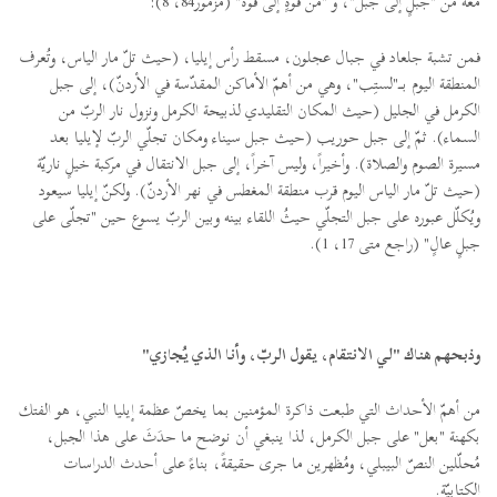
معهُ من "جبلٍ إلى جبل"، و "من قوّةٍ إلى قوّة" (مزمور84، 8):
فمن تشبة جلعاد في جبال عجلون، مسقط رأس إيليا، (حيث تلّ مار الياس، وتُعرف
المنطقة اليوم بــــ"لستِب"، وهي من أهمّ الأماكن المقدّسة في الأردنّ)، إلى جبل
الكرمل في الجليل (حيث المكان التقليدي لذبيحة الكرمل ونزول نار الربّ من
السماء). ثمّ إلى جبل حوريب (حيث جبل سيناء ومكان تجلّي الربّ لإيليا بعد
مسيرة الصوم والصلاة). وأخيراً، وليس آخراً، إلى جبل الانتقال في مركبة خيلٍ ناريّة
(حيث تلّ مار الياس اليوم قرب منطقة المغطس في نهر الأردنّ). ولكنّ إيليا سيعود
ويُكلّل عبوره على جبل التجلّي حيثُ اللقاء بينه وبين الربّ يسوع حين "تجلّى على
جبلٍ عالٍ" (راجع متى 17، 1).
وذبحهم هناك "لي الانتقام، يقول الربّ، وأنا الذي يُجازي"
من أهمّ الأحداث التي طبعت ذاكرة المؤمنين بما يخصّ عظمة إيليا النبي، هو الفتك
بكهنة "بعل" على جبل الكرمل، لذا ينبغي أن نوضح ما حدَثَ على هذا الجبل،
مُحلّلين النصّ البيبلي، ومُظهرين ما جرى حقيقةً، بناءً على أحدث الدراسات
الكتابيّة.