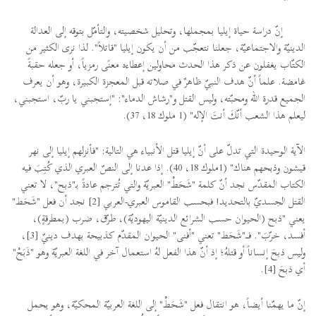
إنّ دراسة حياة إيليا بمجملها، وتحليل شخصيته، والتأمّل بتوقه إلى العدالة
الدينيّة والاجتماعيّة، جعلنا نتعجّب من أن يكون إيليا "قاتلاً". لذا نرى الكثير من
الكتّاب يغفلون عن ذكر هذا الحدث محاولين إعطاءه معنًى رمزياً، أو جعله حقبةً
غامضة. علماً أنّ هدف النبيّ ظاهرٌ في صلاته قبل المعجزة الكبيرة، وهو أن يعرف
الجميع قدرة الله ومحبّته، وليس القتل و"رشاش الدماء": "إستجبني يا ربّ، استجبني،
ليعلم هذا الشعب أنّكَ أنتَ الإله" (1 ملوك 18، 37).
الآية الوحيدة التي تدلّ على أنّ إيليا قتل الأنبياء هي التالية: "فأنزلهم إيليا إلى نهر
قيشون وذبحهم هناك" (1ملوك 18، 40). إذا عدنا إلى النصّ العبري الذي كُتِبَ فيه
الكتاب المقدّس نجد أنّ كلمة "شَحَطْ" العبريّة والتي تُترجم عادةً بـ"ذبح"، لا تعني
القتل الجسديّ بالتحديد! فبحسب القاموس العبري-العربي [2] نجد أن فعل "شَحَط"
يعني "ذبح (الحيوان حسب الشرائع الدينيّة اليهوديّة)، طرّق، ضرب (بمطرقةٍ)،
أفسد، خرّبَ". فــــ"شَحَط" تعني "أفنى" الحيوان المقدّم كذبيحة بهدف دينيّ [3]،
وليس ذبحَ إنساناً أو قتلهُ؛ إذ أنّ هذا الفعل لهُ استعمال آخر في اللغة العبريّة وهو "ذَبَحْ"
أي ذبحَ [4].
إنّ ما يهمّنا أيضاً، هو انتقال فعل "شَحَطْ" إلى اللغة العربيّة المحكيّة، وهو يحمل