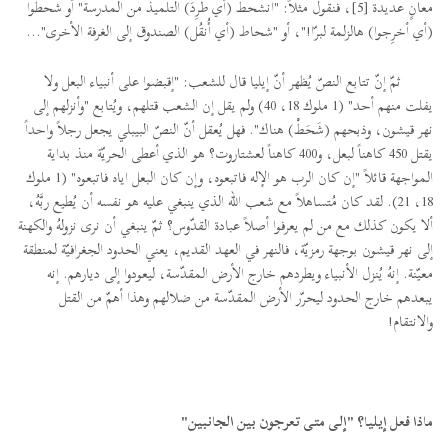
معانٍ عديدة [5]، فنقول مثلاً: "انشحط (أي طُرِدَ) التلميذ من المدرسة" أو شحطوا
(أي أخرِجوا) هالزلمة لبرّا!"، أو "شحاط (أي أُنقُل) الصندوق إلى الغرفة الأخرى"...
ثمّ إنّ تتابع النصّ يُظهر أنّ إيليا قال للشعب: "إقبضوا على أنبياء البعل ولا
يفلت منهم أحد" (1 ملوك 18، 40) ولم يقل إن الشعب قتلهم، ويُتابع "وأنزلهم إلى
نهر قيشون، وذبحهم (شَحَطْ) هناك". فهل يُعقل أنّ النصّ البيبلي يجعل رجلاً واحداً
يقتل 450 كاهناً لبعل، و400 كاهناً لعشتاروت؟ هو الذي أعطى الحريّة منذ بداية
المواجهة قائلاً "إن كان الرب هو الإله فاتبعوه، وإن كان البعل اياه فاتبعوه" (1 ملوك
18، 21). لقد كان مُتساهلاً مع شعب الله الذي ينبغي عليه هو نفسه أن يُطيع ربَّهُ،
ألا يكون كذلك مع من لم يعرفوا أصلاً عبادة القدّوس؟ ثمّ ينبغي أن نرى نزولهُ والكهنة
إلى نهر قيشون بوجهة رمزيّة، فالنهر في العهد القديم، يعني الحدود الجغرافيّة لمنطقة
معيّنة. إنهُ يُنزل الأنبياء ويطردهم خارج الأرض المقدّسة، ليعودوا إلى ديارهم. إنه
يبعدهم خارج الحدود ليحرّر الأرض المقدّسة من ضلالهم وهذا أهمّ من القتل
والانتقام!
ماذا فعل إيليا؟ "إلى متى تعرجون بين الجانبين"