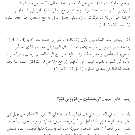
(راجع 1ملوك 19، 16). دافع عن الضعفاء بوجه الملك، كما فعل مع نابوت
اليزرعيلي الذي سلبه آحابُ أرضَه وحياته (راجع 1ملوك 21). نُقِلَ إلى السماء في
"مركبة خيلٍ ناريّة" (2ملوك 2، 11)، وبقي يعمل عمل الله مع الشعب حتّى بعد انتقاله
(2 أخبار 21، 12-15).
ذُكِرَ إيليا في سفر المكابيين الأوّل (2، 58)، وأشار إلى عمله سفر زكريا (4، 11-14)،
ومدحه سفر يشوع بن سيراخ (48، 1-11). تاق اليهود إلى مجيئه، الذي يحضِّر
لمجيء المخلّص، وجعلوا منهُ قدوةً مُنتظرة "قبل يوم الربّ العظيم الرهيب، فيردّ قلوب
الآباء إلى البنين، وقلوب البنين إلى آبائهم" (راجع ملاخي 3، 23-24). علماً أننا نجد
قصّته الكاملة في سفري الملوك (1 مل 17 - 2 مل 2).
إيليا، عابر الجبال "وينطلقون من قوّةٍ إلى قوّةٍ"
يلفت نظرنا في المسيرة التي عبر فيها إيليا حياته على الأرض، الانتقال من جبل إلى
آخر، واختبار حضور الله الفاعل في كلّ مرحلة بصورة مميّزة. وهو يستحقّ أن نُعطيه
لقب "عابر الجبال"، فقد أضحت صورتهُ مثالاً لنا ومسيرتهُ قدوةً يُحتذى بها، فننتقل