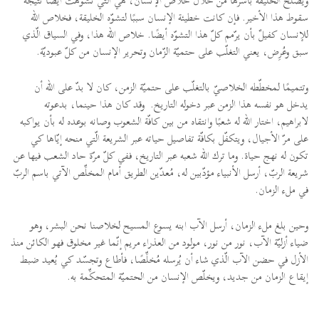
ويُصلح الخليقة بأسرها من خلال خلاص الإنسان، هي التّي تشوّهت أيضًا نتيجة
سقوط هذا الأخير. فإن كانت خطيئة الإنسان سببًا لتشوّه الخليقة، فخلاص الله
للإنسان كفيلٌ بأن يرّمم كلّ هذا التشوّه أيضًا. خلاص الله هذا، وفي السياق الّذي
سبق وعُرِض، يعني التغلّب على حتميّة الزّمان وتحرير الإنسان من كلّ عبوديّة.
وتتميمًا لمخطّطه الخلاصيّ بالتغلّب على حتميّة الزمن، كان لا بدّ على الله أن
يدخل هو نفسه هذا الزمن عبر دخوله التاريخ. وقد كان هذا حينما، بدعوته
لابراهيم، اختار الله له شعبًا وانتقاه من بين كافّة الشعوب وصانه بوعده له بأن يواكبه
على مرّ الأجيال، ويتكفّل بكافّة تفاصيل حياته عبر الشريعة الّتي منحه إيّاها كي
تكون له نهج حياة. وما ترك الله شعبه عبر التاريخ، ففي كلّ مرّة حاد الشعب فيها عن
شريعة الربّ، أرسل الأنبياء مؤدّبين له، مُعدّين الطريق أمام المخلِّص الآتي باسم الربّ
في ملء الزمان.
وحين بلغ ملء الزمان، أرسل الآب ابنه يسوع المسيح لخلاصنا نحن البشر، وهو
ضياء أزليّة الآب، نور من نور، مولود من العذراء مريم إنّما غير مخلوق فهو الكائن منذ
الأزل في حضن الآب الّذي شاء أن يُرسله مُخلِّصًا، فأطاع وتجسّد كي يُعيد ضبط
إيقاع الزمان من جديد، ويخلّص الإنسان من الحتميّة المتحكِّمة به.