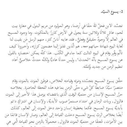
2- يسوع السيّد
تجسّد الابن فحلّ الله حقًا في أرضنا، وهو المولود من مريم البتول في مغارة بيت
لحم، عاش ثلاثًا وثلاثين سنة يجول في الأرض كارزًا بالملكوت. وما وجود المسيح
في العالم إلّا وجودٌ حقيقيٌّ وفعليٌّ، فقد عاينه أناسٌ كثر، منهم الرسل مَن بقيت لنا
لغاية اليوم شهادة حياتهم معه، هم الّذين نقلوا إلينا مضمون كرازته، وأخبرونا كيف
تألّم وقُبِر وقام في اليوم الثالث كما جاء في الكُتُب. هذا كلّه يمكن اختصاره بالقول
عن يسوع المسيح بأنّه "الحدث"، وليس حدثًا عاديًّا ولكنّه حدثٌ خلاصيٌّ أعاد
تنظيم الزمن من جديد وكمّله.
حقّق يسوع المسيح بتجسّده وموته وقيامته الخلاص، فوطئ الموت بالموت وقام
منتصرًا سيّدًا ضابطًا كلّ شيء حتّى الزمن بما فيه هذه اللحظة الحاضرة. بخلاصه
حرّر المسيح الإنسان من حتميّة الوقت الّذي بانقضائه يوصل هذا الأخير إلى الموت
فالزوال، وبات الزمان في امتداد مستمرّ صوب الأبديّة، والإنسان في اشتراكٍ دائم
بأبديّة يسوع المسيح. فكما بخطيئة إنسان واحد دخل الموت إلى العالم، كذلك
أيضًا بخلاص الربّ يسوع المسيح دخلت القيامة إلى العالم، وصار الإنسان قائمًا من
بين الأموات، مُعتقًا من حتميّة الموت فالزوال، محمولًا بالزمن نحو القيامة الّتي هي