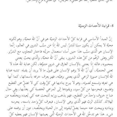
5- قراءة الأحداث الزمنيّة
إنّ المبدأ الأساسي في قراءة كلّ الأحداث الزمنيّة هو في أنّ الله محبّة، وهو لكونه
محبّة لا يمكن أن يكون سببًا للشرّ. ليس الله إذًا مَن سبّب الشرور في العالم، إنّما
الإنسان هو الّذي سبّب هذا حين أساء استعمال حريّته فاختار التجاوب مع الشرّير.
لكن وعلى الرغّم من كلّ هذه الشرور، يبقى أنّ الله محبّة، والّذي يحبّ يعتني
بمحبوبه، فالله إذًا يعتني بالإنسان الغارق في شرورٍ متنوّعة، لكن عناية الله هذه لا
تعني الحتميّة، أي أنّ الله لا يرغم الإنسان على قبول ما لا يريد أن يقبله. تشبه عناية
الله للإنسان صورة الراعي الّذي يعتني برعيّته، فهو يعرف خرافه بأسمائها، كما أنها
هي تعرفه وتسمع لصوته، وهو لا يبرح يناديها في كلّ وقت كي لا تضلّ عن القطيع
وتضيع، فيحرسها من كلّ سوء، ويقودها إلى المراعي الخصبة كي يغذّيها، وفي حال
ضاع خروف واحدٌ من القطيع، فهو يذهب وراءه للبحث عنه كي يُعيده ويخلّصه من
الهلاك. كذلك الربّ فهو الّذي يرعى الإنسان، فيعرف كلّ واحد باسمه، يحرسه
ويناديه ويبحث عنه حينما يضلّ ليقوده إلى دار الحياة ويخلّصه، دون أن يرغمه على
شيء. هذا هو تدخّل الله في الأحداث الزمنيّة الّتي يعيشها الإنسان فهو يعطيه كلّ