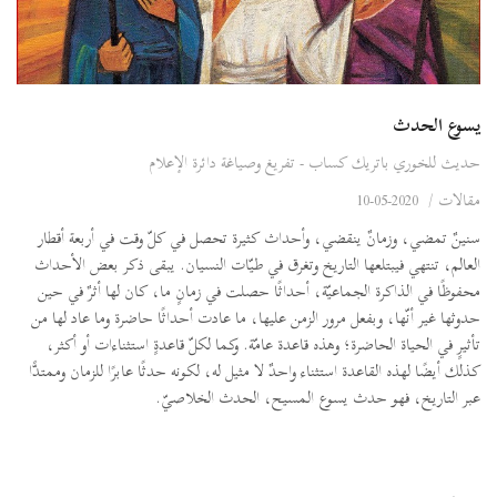
يسوع الحدث
حديث للخوري باتريك كساب - تفريغ وصياغة دائرة الإعلام
مقالات
/
2020-05-10
سنينٌ تمضي، وزمانٌ ينقضي، وأحداث كثيرة تحصل في كلّ وقت في أربعة أقطار
العالم، تنتهي فيبتلعها التاريخ وتغرق في طيّات النسيان. يبقى ذكر بعض الأحداث
محفوظًا في الذاكرة الجماعيّة، أحداثًا حصلت في زمانٍ ما، كان لها أثرٌ في حين
حدوثها غير أنّها، وبفعل مرور الزمن عليها، ما عادت أحداثًا حاضرة وما عاد لها من
تأثيرٍ في الحياة الحاضرة؛ وهذه قاعدة عامّة. وكما لكلّ قاعدةٍ استثناءات أو أكثر،
كذلك أيضًا لهذه القاعدة استثناء واحدٌ لا مثيل له، لكونه حدثًا عابرًا للزمان وممتدًّا
عبر التاريخ، فهو حدث يسوع المسيح، الحدث الخلاصيّ.