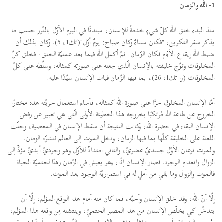
1- الله والزمان
منذ البدء خلق الله كلّ شيءٍ خدمةً للإنسان، مبتدئًا في اليوم الأوّل بالنّور حسب ما
يذكر سفر التكوين، "فكان مساءٌ وكان صباح: يومٌ أوّل"(تك1، 5). وكان بذلك أن
ضبط الله إيقاع الأيّام فكان الزّمان. ثمّ أكمل الله فيما بعد عمليّة الخلق، فخلق كلّ
المخلوقات وتوّج خليقته بالإنسان الّذي جعله على صورته كمثاله، وسلّطه على كلّ
المخلوقات (را تك1، 26)، بما فيها الزّمان فبات الإنسان سيّدًا عليه.
أمّا الإنسان المخلوق حرًّا على صورة الله كمثاله، فأساء استعمال حريّته هذه مختارًا
الخروج عن طاعة الله مُرتكبًا بخروجه هذا الخطيئة الأولى الّتي هي تعبير عن رفض
الإنسان البقاء في حضرة الله، وكانت النتيجة أن سقط الإنسان في المعصية، وحلّت
اللعنة على الخليقة كلّها بما فيها الزمان، ودخل الموت إلى العالم فتشوّه الزمان.
والموت نوعان الأوّل جسديّ عضويّ، والثاني امتدادٌ للأوّل وهو وجوديّ أبديّ مؤدٍّ إلى
الزوال وانعدام الوجود. فصار الإنسان إذًا، وهو يعيش في الزّمان رهنًا لحتميّة الحياة
فالموت والزوال وما بقي من أملٍ له في استمراريّة الوجود بعد الموت.
إلّا أنّ الله، وقد خلق الإنسان وأحبّه، فما كان منه أمام هذا الواقع المؤلم، إلّا أن
يتدخّل كي يخلّص الإنسان من هذا المصير الحتميّ، وينتشله مِن واقعه هذا المؤلم،