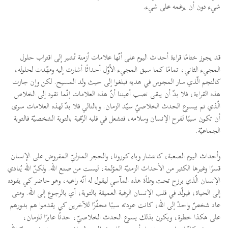
شيء دون أن يرغمه على شيء.
قد يجوز ختامًا قراءة أحداث اليوم على أنّها علامات أزمنة تُشير إلى اقتراب حلول
المجيء الثاني، تمامًا كما سبق المجيء الأوّل أحداثًا أشارت إليه ومهّدت لحلوله،
كالنجم الّذي سار المجوس في هديه فبلغوا إلى حيث ولد المسيح. لكن وإن جازت
هذه القراءة، فلا بدّ أن يبقى نصب أعيننا أنّ هذه العلامات إنّما تقود إلى الخلاص
الّذي تم بيسوع الحدث الخلاصيّ سيّد الزمان. وبالتالي فلا بدّ لهذه العلامات سوى
أن تكون سببًا لفرح الإنسان وسلامه، فتشعل في قلبه الرّغبة بالتوبة الشخصيّة فالتوبة
الجماعيّة.
وأحداث اليوم الصعبة، كانتشار وباء كورونا، والحجر المنزليّ المفروض على الإنسان
قسرًا وغيرها الكثير من الأحداث الزمنيّة المؤلمة، ليست من صنع الله. ولكنّ الله يُنادي
الإنسان الّذي يرزح تحت وطأة هذه المآسي ليقول له أنّه راعيه، وهو حاضر كي يقوده
إلى الحياة، فيولّد في قلب الإنسان الرغبة العميقة بالتوبة، أي بالرجوع إلى الله. ومتى
عاد شخصٌ واحدٌ إلى الله، كانت عودته سببًا محفّزًا للآخرين كي يقدموا هم بدورهم
على هكذا خطوة، ويكون بذلك يسوع الحدث الخلاصيّ، حدثًا عابرًا للزمان،