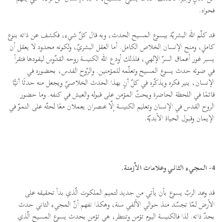
فحواه.
قد كلّم الله البشريّة بيسوع المسيح الحدث، وبه قال كلّ شيء، فكشف عن ذاته بنوع
كاملٍ، ومنح الإنسان الخلاص الكامل. أما العقل البشريّ، ولكونه محدود لا يعقل أن
يسبر غور أعماق السرّ الإلهي، فلذلك أودع الله الكنيسة روحه القدّوس ليقودها فتقرأ
في ضوئه حدث يسوع المسيح وتعلّمه للمؤمنين. والرّوح القدس، بحضوره في
الإنسان، ينير فكره ويذكّره في كلّ آنٍ بهذا الحدث الخلاصيّ ويجعل منه حدثًا آنيًّا
قائمًا في اللحظة الحاضرة ويحثّ المؤمن على قبوله والعيش في كنفه. وما حضور
الروح القدس في الإنسان وتعليم الكنيسة إلّا عنصران يعملان معًا لحثّه على النموّ في
الإيمان وقبول الحياة الأبديّة.
4- المجيء الثاني وعلامات الأزمنة.
قد وعد الربّ يسوع بأن يأتي من جديد لتميم الملكوت الّذي بدأ تحقيقه على
الأرض لمّا تجسّد منذ حوالي الألفي سنة، وهكذا نفهم أنّ المجيء الثاني حدث
بحدّ ذاته. لذا فالكنيسة اليوم تؤمن وتنتظر، هي تؤمن بحدث يسوع المسيح الّذي