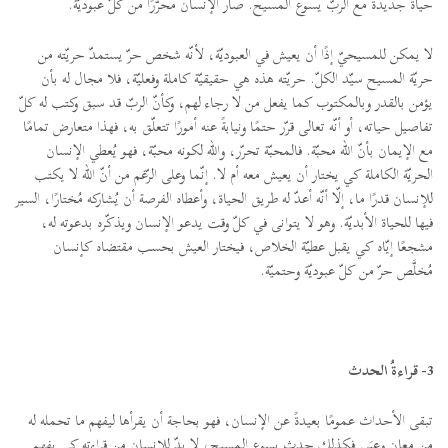
حياة جديدة مع الربّ يسوع المسيح. صار الإنسان محرَّرًا من كلّ عبوديّة.
لا يمكن للمسيحيّ إذًا أن يعيش في العبوديّة، لأنّه شخص حرّ يستمدّ حريّته من
حريّة المسيح سيّد الكلّ. حريّته هذه هي حقيقيّة كاملة وفعليّة، فلا مجال له بأن
يؤمن بالقدر وبالمكتوب كما يفعل من لا رجاء لهم، وكأنّ الربّ قد سبق وكتب له كلّ
تفاصيل حياته، أو أنّه تعالى قرّر حتمًا ونيابةً عنه أمورًا تتعلّق به، فهذا متعارض تمامًا
مع الإيمان بأنّ الله محبّة. فالمحبّة تحرّر، والله لكونه محبّة، فهو يُعطي الإنسان
الحريّة الكاملة كي يختار أن يعيش معه أم لا. إنّما وعلى الرّغم من أنّ الله لا يكتب
للإنسان قدرًا ما، إلّا أنّه أعدّ له طريق الحياة، وأعطاه الفرصة أن يُشاركه مُختارًا، السير
فيها للحياة الأبديّة. وهو لا يتوانى في كلّ وقت يدعو الإنسان ويذكّره بدعوته له،
مشجعًا إيّاه كي يقبل عطيّة الخلاص، فيختار العيش بحسب مقتضاه كإنسان
مُخلَّص حرّ من كلّ عبوديّة وحتميّة.
3- قراءةُ الحدث
تبقى الأحداث عمومًا بعيدةً عن الإنسان، فهو بحاجة أن يقرأها ليفهم ما تحمله له
من معانٍ وعِبَر. فكذلك حدث يسوع المسيح، لا بدّ للإنسان من قراءته كي يفهم