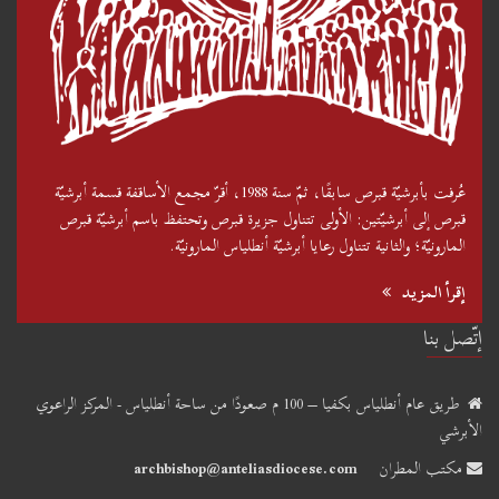
عُرفت بأبرشيّة قبرص سابقًا، ثمّ سنة 1988، أقرّ مجمع الأساقفة قسمة أبرشيّة
قبرص إلى أبرشيّتين: الأولى تتناول جزيرة قبرص وتحتفظ باسم أبرشيّة قبرص
المارونيّة؛ والثانية تتناول رعايا أبرشيّة أنطلياس المارونيّة.
إقرأ المزيد
إتّصل بنا
طريق عام أنطلياس بكفيا – 100 م صعودًا من ساحة أنطلياس - المركز الراعوي
الأبرشي
مكتب المطران
archbishop@anteliasdiocese.com