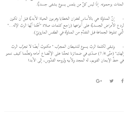
المئات يزحمونه. إذًا ليس كلّ من يلمس يسوع يشفى جسديًّا.
-
إنّ المناولة هي بالأساس لغفران الخطايا وعربون الحياة الأبديّة قبل أن تكون
لردع الأمراض الجسديّة على أنواعها (راجع كلمات صلاة "أهّلنا أيّها الربّ الإله..."
الّتي تتلوها الجماعة قبل التقدّم من المناولة في الطقس المارونيّ).
-
وتبقى لكلمة الربّ يسوع للشيطان المجرّب " مكتوبٌ أيضًا لا تجرّب الربّ
إلهك" (متّى 4/ 7) صدًى في ضمائرنا تحثّنا على الإتّضاع أمامه وتعلّمنا كيف ننمو
في خطّ الإيمان القويم، له المجد ولأبيه ولروحه القدّوس، إلى الأبد!