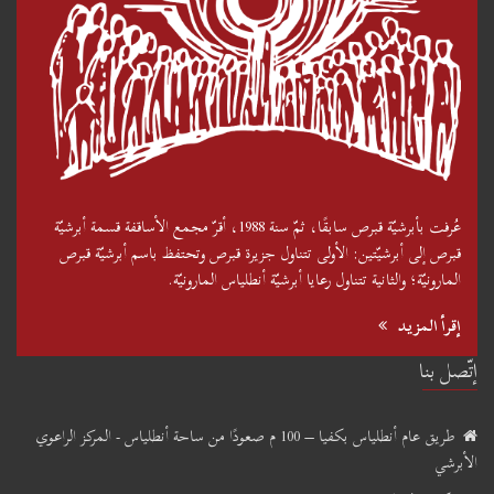
عُرفت بأبرشيّة قبرص سابقًا، ثمّ سنة 1988، أقرّ مجمع الأساقفة قسمة أبرشيّة
قبرص إلى أبرشيّتين: الأولى تتناول جزيرة قبرص وتحتفظ باسم أبرشيّة قبرص
المارونيّة؛ والثانية تتناول رعايا أبرشيّة أنطلياس المارونيّة.
إقرأ المزيد
إتّصل بنا
طريق عام أنطلياس بكفيا – 100 م صعودًا من ساحة أنطلياس - المركز الراعوي
الأبرشي