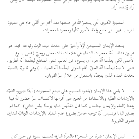
أراد وكيفما أراد.
-
المعجزة الكبرى الّتي يستمرّ الله في صنعها منذ أكثر من ألفَي عام هي معجزة
القربان. فهو يبقى منبع وقمّة الأسرار كلّها ومعجزة المعجزات.
-
يستند الإيمان المسيحيّ أوّلاً وأخيرًا على حدث موت الربّ وقيامته. فهذا هو
عربون فدائنا. أمّا معجزات الشفاء هي علامات ذات معنى روحيّ (شفى يسوع
الأعمى لكي يعلّمنا أنّه هو، أي يسوع، نور العالم. شفى المخلّع ليعلّمنا أنّه الطريق.
شفى الأصمّ ليعلّمنا أنّه الحقّ. أقام الموتى ليعلّمنا أنّه الحياة...) وهي ثانويّة بالنسبة
لحدث الفداء الذي يتجدّد باستمرار من خلال سرّ القربان.
-
لا يلغي هذا الإيمان (بقدرة المسيح على صنع المعجزات) أبدًا ضرورة التقيّد
بالإرشادات الطبّية وبالاستفادة من العلوم على أنواعها لاكتشاف سرّ حضور الله فينا
ومعنا (العلم والإيمان جناحان كما قال القدّيس البابا يوحنّا بولس الثاني). كما لم
يصدِر البابا فرنسيس أيّ توجيه خاصّ بضرورة عدم التقيّد بالإرشادات الوقائيّة لتدارك
عدوى الكورونا.
-
ليس الإيمان "ضربًا من السحر"! فالمرأة النازفة لمست يسوع في حين كان