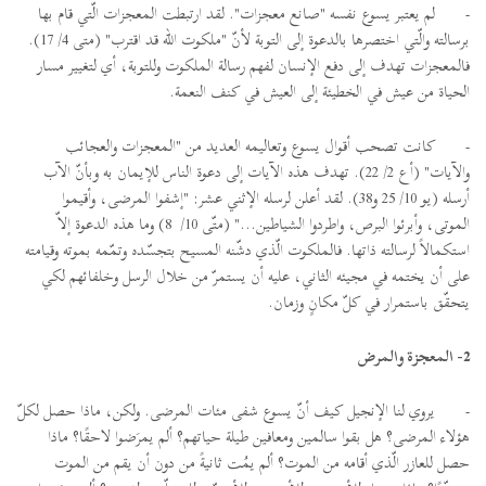
-
لم يعتبر يسوع نفسه "صانع معجزات". لقد ارتبطت المعجزات الّتي قام بها
برسالته والّتي اختصرها بالدعوة إلى التوبة لأنّ "ملكوت الله قد اقترب" (متى 4/ 17).
فالمعجزات تهدف إلى دفع الإنسان لفهم رسالة الملكوت وللتوبة، أي لتغيير مسار
الحياة من عيش في الخطيئة إلى العيش في كنف النعمة.
-
كانت تصحب أقوال يسوع وتعاليمه العديد من "المعجزات والعجائب
والآيات" (أع 2/ 22). تهدف هذه الآيات إلى دعوة الناس للإيمان به وبأنّ الآب
أرسله (يو 10/ 25 و38). لقد أعلن لرسله الإثني عشر: "إشفوا المرضى، وأقيموا
الموتى، وأبرئوا البرص، واطردوا الشياطين..." (متّى 10/ 8) وما هذه الدعوة إلاّ
استكمالاً لرسالته ذاتها. فالملكوت الّذي دشّنه المسيح بتجسّده وتمّمه بموته وقيامته
على أن يختمه في مجيئه الثاني، عليه أن يستمرّ من خلال الرسل وخلفائهم لكي
يتحقّق باستمرار في كلّ مكانٍ وزمان.
2- المعجزة والمرض
-
يروي لنا الإنجيل كيف أنّ يسوع شفى مئات المرضى. ولكن، ماذا حصل لكلّ
هؤلاء المرضى؟ هل بقوا سالمين ومعافين طيلة حياتهم؟ ألم يمرَضوا لاحقًا؟ ماذا
حصل للعازر الّذي أقامه من الموت؟ ألم يمُت ثانيةً من دون أن يقم من الموت