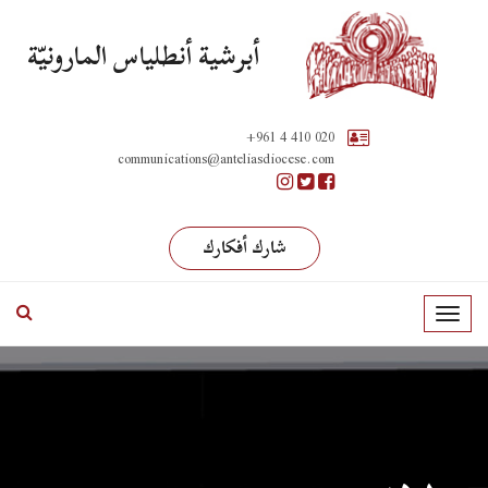
أبرشية أنطلياس المارونيّة
+961 4 410 020
communications@anteliasdiocese.com
شارك أفكارك
T
o
g
g
l
e
n