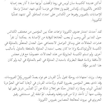
أماكن عديدة ككنيسة سان لويس في روما (أقفلت أبوابها منذ 1 آذار بعد إصابة
الكاهن بالكورونا)، وكنائس إقليم واز Oise في فرنسا الّذي شهد انتشارًا واسعًا
للإصابات بالفيروس وغيرها من الكنائس على امتداد المناطق الّتي تشهد تفشّيًا
للكورونا.
لقد أحدث انتشار عدوى الكورونا نزاعات عدّة بين المؤمنين من مختلف الكنائس
حول التدابير الّتي وجب أو يجب اتّخاذها للوقاية من الإصابة به. يمكننا أن نقرأ
عشرات المقالات على وسائل التواصل الاجتماعي حول الجدل المتعلّق بالمناولة في
الكنيسة الأورثوذكسيّة وإذا ما كان يجب استبدال المناولة بالملعقة بالتناول بأساليب
أخرى. ولم تسلم الكنيسة المارونيّة من هذه الجدالات خصوصًا مع قرار مجلس
الأساقفة برئاسة غبطة البطريرك باستبدال المناولة في الفم بالمناولة في اليد ولو كان
هذا التدبير مؤقّتًا.
وهنا، برزت اجتهادات روحيّة تقول بأنّ القربان هو دواء يصدّ الفيروس وكلّ الفيروسات.
وقد نادى بعض المؤمنين بضرورة القيام بزيّاحات القربان في الرعايا كما في الجوّ درءًا
لتفشّي الوباء. وممّا زاد النقاش حدّة هو إعلان شابّة عن أنّ القدّيس شربل ظهر لها
وطلب منها أن تأخذ ترابًا من قبره وتغليه وتصفّيه، ثمّ تنقله إلى مستشفى رفيق
الحريري في بيروت لمعالجة المصابين بفيروس الكورونا.