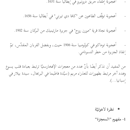
-
أعجوبة إطفاء حريق درونيرو في إيطاليا سنة 1631.
-
أعجوبة توقّف الطاعون عن "كافا دي تيرني" في أيطاليا سنة 1656.
-
أعجوبة نجاة قرية "مورن روج" في جزيرة مارتينيك من البركان سنة 1902.
-
أعجوبة توماكو في كولومبيا سنة 1906 حيث، وبفضل القربان المقدّس، تمّ
إنقاذ الجزيرة من خطر التسونامي.
من المفيد أن نذكر أيضًا بأنّ عدد من معجزات الإفخارستيّا ترتبط بعبادة قلب يسوع
وعدد آخر مرتبط بظهورات للعذراء مريم (سيّدة فاطيما في البرتغال، سيدة بيلار في
إسبانيا...).
نظرة لاهوتيّة
1- مفهوم "المعجزة"