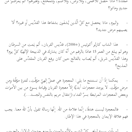
مجدّدًا؟ ماذا حصل للأعمى، وللأبرص، وللأصمّ، وللمخلّع، ولغيرهم؟ ألم يمرَضوا من
جديدٍ وماتوا؟
-
واليوم، ماذا يحصل مع كلّ الّذين يُشفَون بشفاعة هذا القدّيس أو غيره؟ ألا
يصيبهم مرض جديد؟
-
هذا الشاب كارلو أكوتيس (+2006)، قدّيس القربان، ألم يَمت من السرطان
وهو لم يبلغ من العمر 15 عامًا بالرغم من أنّه كان يشارك في الذبيحة الإلهيّة كلّ يوم؟
وهذا القدّيس شربل، ألم يُصاب بالفالج حين كان يرفع القربان المقدّس على
المذبح؟
-
يمكننا إذًا أن نستنتج ما يلي: المعجزة هي عملٌ إلهيّ مؤقّت، لفترةٍ مؤقّتة ومن
مرضٍ مؤقّت. لا يوجد معجزات أبديّة إلاّ معجزة القربان وقيامة يسوع من بين الأموات
وبعض المعجزات المرتبطة بسرّ الفداء (إنتقال مريم بالنفس والجسد...).
-
فالمعجزة ليست هدفًا، إنّما علامة من الله. إنّها رسالة تقول بأنّ الله معنا. يجب
فهم علاقة الإيمان بالمعجزة في هذا الإطار.
-
لم يأتِ يسوع ليلغي كلّ الشرور والألم والموت وليمنع حدوث الزلازل والحروب