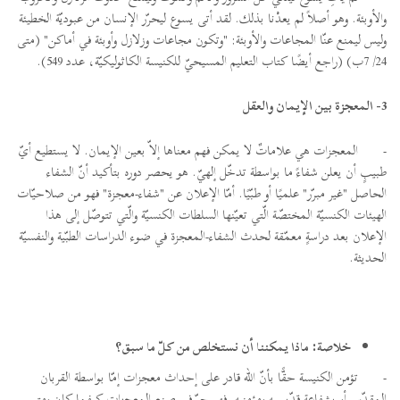
والأوبئة. وهو أصلاً لم يعدْنا بذلك. لقد أتى يسوع ليحرّر الإنسان من عبوديّة الخطيئة
وليس ليمنع عنّا المجاعات والأوبئة: "وتكون مجاعات وزلازل وأوبئة في أماكن" (متى
24/ 7ب) (راجع أيضًا كتاب التعليم المسيحيّ للكنيسة الكاثوليكيّة، عدد 549).
3- المعجزة بين الإيمان والعقل
-
المعجزات هي علاماتٌ لا يمكن فهم معناها إلاّ بعين الإيمان. لا يستطيع أيّ
طبيبٍ أن يعلن شفاءً ما بواسطة تدخّل إلهيّ. هو يحصر دوره بتأكيد أنّ الشفاء
الحاصل "غير مبرّر" علميًا أو طبّيًا. أمّا الإعلان عن "شفاء-معجزة" فهو من صلاحيّات
الهيئات الكنسيّة المختصّة الّتي تعيّنها السلطات الكنسيّة والّتي تتوصّل إلى هذا
الإعلان بعد دراسةٍ معمّقة لحدث الشفاء-المعجزة في ضوء الدراسات الطبّية والنفسيّة
الحديثة.
خلاصة: ماذا يمكننا أن نستخلص من كلّ ما سبق؟
-
تؤمن الكنيسة حقًّا بأنّ الله قادر على إحداث معجزات إمّا بواسطة القربان
المقدّس أو بشفاعة قدّيسيه ومؤمنيه. فهو حرّ في صنع المعجزات كيفما كان ومتى