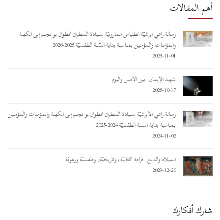
أهم المقالات
رسالة راعي أبرشيّة أنطلياس المارونيّة ســـيـادة المـطـران أنـطـوان بو نـجـم إلى الكهنة
والمؤمنات والمؤمنين بمناسبة بداية السّنة الطقسيّة 2025-2026
2025-11-01
شهيد الإيمان: بين الأمس واليوم
2025-10-17
رسالة راعي الأبرشيّة ســـيـادة المـطـران أنـطـوان بو نـجـم إلى الكهنة والمؤمنات والمؤمنين
بمناسبة بداية السنة الطقسيّة 2024-2025
2024-11-02
الميلاد والدنح: قراءة كتابيّة، وتاريخيّة، وطقسيّة ورعويّة
2023-12-20
شارك أفكارك