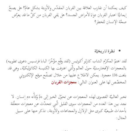
كيف يمكننا أن نقارب العلاقة بين القربان المقدّس والأوبئة بشكلٍ عامّ؟ هل يصحّ
إيمانيًّا اعتبار القربان دواءً لأمراض الجسد؟ هل يَقي القربان من كلّ ما قد يعرّض
صحّة الإنسان للخطر؟
نظرة تاريخيّة
لقد اهتمّ المكرّم الشاب كارلو أكوتيس (لقد وقّع مؤّخّرًا البابا فرنسيس دعوى تطويبه)
بالمعجزات الإفخارستيّة حول العالم والّتي اعترفت بها الكنيسة الكاثوليكيّة، وهي قد
بلغت 136 معجزة. يمكن الاطلاع عليها من خلال تصفّح موقع الإلكتروني
المخصّص لها على العنوان التالي:
معجزات القربان
تخبر الغالبيّة القصوى لهذه المعجزات عن تحوّل الخبز إلى دمّ وكأّنه دم إنسان. لا
نجد بين هذا العدد من المعجزات سوى القليل الّتي تتحدّث عن معجزات متعلّقة
بأحداث طبيعيّة كبرى مثل الزلازل والمجاعات والأوبئة، نذكر منها على سبيل
المثال: