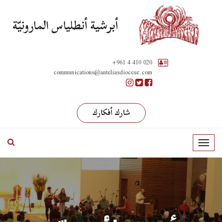
أبرشية أنطلياس المارونيّة
+961 4 410 020
communications@anteliasdiocese.com
شارك أفكارك
T
o
g
g
l
e
n