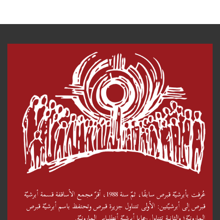
عُرفت بأبرشيّة قبرص سابقًا، ثمّ سنة 1988، أقرّ مجمع الأساقفة قسمة أبرشيّة
قبرص إلى أبرشيّتين: الأولى تتناول جزيرة قبرص وتحتفظ باسم أبرشيّة قبرص
المارونيّة؛ والثانية تتناول رعايا أبرشيّة أنطلياس المارونيّة.