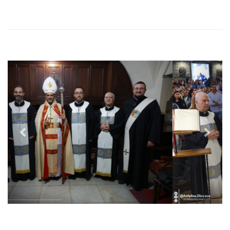
P
N
r
e
e
x
v
t
i
o
u
s