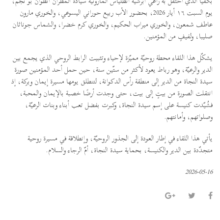
بكفيا الذي احتفل به راعي أبرشيّة أنطلياس المارونيّة سيادة المطران أنطوان بو نجم،
يوم السبت ١٦ أيار 2026، بحضور الأب ربيع حوراني اليسوعي، والخوري مارون
عاطف شمعون، والخوري ميراب الحكيم، والخوري كرم خضرا، والشماس جوناثان
صليبا، ولفيفٍ من المؤمنين.
يشكّل هذا اللقاء محطة روحيّة مميّزة لإحياء وتثبيت الرابط الروحي الذي يجمع بين
الدير والرعيّة، وهو رباط يعود لأكثر من ستّين سنة، حين حمل أحد المؤمنين صورة
سيدة النجاة من الدير إلى منطقة رأس الدكوانة، لتنطلق يومها مسيرة إيمان وبركة، إذ
انتقلت الصورة من بيتٍ إلى بيت، حتى وجدت أرضًا خصبة بالإيمان والمحبة،
فشُيّدت كنيسة على إسم سيدة النجاة، وكبرت بفضل تعب أبناء وبنات الرعيّة،
وصلواتهم، وأمانتهم.
يأتي هذا اللقاء في إطار العودة إلى الجذور الروحيّة، وإنطلاقة في مسيرة روحية
متجدّدة بين الدير والكنيسة، بحماية سيدة النجاة، أمّ الرجاء والسلام.
2026-05-16