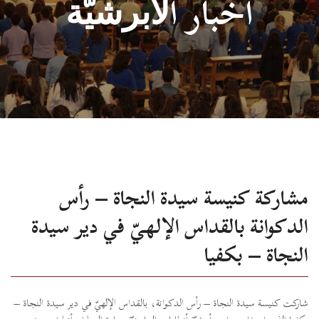
أخبار اﻷﺑﺮﺷﻴّﺔ
a
v
i
g
a
t
i
o
n
مشاركة كنيسة سيدة النجاة – رأس
الدكوانة بالقداس الإلهيّ في دير سيدة
النجاة – بكفيا
شاركت كنيسة سيدة النجاة – رأس الدكوانة، بالقداس الإلهيّ في دير سيدة النجاة –