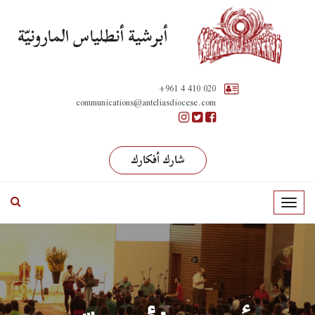
أبرشية أنطلياس المارونيّة
+961 4 410 020
communications@anteliasdiocese.com
شارك أفكارك
T
o
g
g
l
e
n