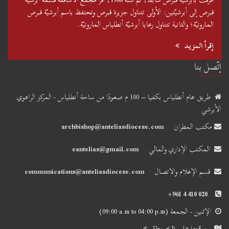
قبرص إلى أبرشيّتين: الأولى تتناول جزيرة قبرص وتحتفظ باسم أبرشيّة قبرص
المارونيّة؛ والثانية تتناول رعايا أبرشيّة أنطلياس المارونيّة.
إقرأ المزيد
إتّصل بنا
طريق عام أنطلياس بكفيا – 100 م صعودًا من ساحة أنطلياس - المركز الراعوي
الأبرشي
مكتب المطران
archbishop@anteliasdiocese.com
المكتب الإداري والمالي
eantelias@gmail.com
قسم الإعلام والاتصال
communications@anteliasdiocese.com
+961 4 410 020
الإثنين - الجمعة
(09:00 a.m to 04:00 p.m)
موقعنا على الخريطة