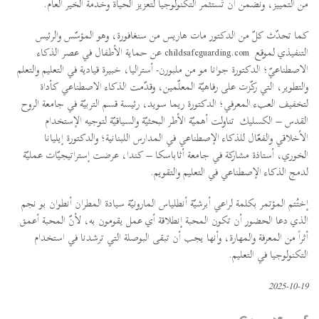
من التمييز، ونضمن أن تُستثمر التكنولوجيا لتعزيز الحياة وخدمة الخير العام.
كما تحدّث كلّ من الدكتور مات هاريس من سنغافورة، وهو المؤسّس والرئيس
التنفيذي لموقع childsafeguarding.com عن حماية الأطفال في عصر الذكاء
الاصطناعيّ؛ الدكتورة جوانا مو من ملبورن- أستراليا، خبيرة قيادية في التعليم والتعلم
والتطوير، التي ركّزت على رفاهيّة المعلّمين، وقدّمت الذكاء الاصطناعي كأداة
لتخفيف العبء المعرفي؛ الدكتورة ريما سويد، رئيسة قسم التربيّة في جامعة الروح
القدس – الكسليك تناولت أهميّة الأطر البحثيّة والسياقيّة لتوجيه الإستخدام
الأخلاقي والفعّال للذكاء الإصطناعي في المدارس اللبنانية؛ والدكتورة إيليانا
الخوري، أستاذة مشاركة في جامعة أثاباسكا – كندا، عرضت إستراتيجيّات عمليّة
لدمج الذكاء الإصطناعي في التعليم والتقويم.
إختُتم المؤتمر بكلمة لراعي أبرشيّة أنطلياس المارونيّة سيادة المطران أنطوان بو نجم
الذي دعا الحضور أن تكون المحبة إنطلاقة أي عمل يقومون به، لأنّ المحبة أعمق
أثراً من المعرفة والمهارة، وأنها يجب أن تبقى البوصلة التي ترشدنا في استخدام
التكنولوجيا في التعليم.
2025-10-19