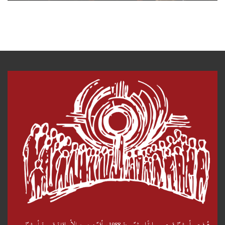
عُرفت بأبرشيّة قبرص سابقًا، ثمّ سنة 1988، أقرّ مجمع الأساقفة قسمة أبرشيّة