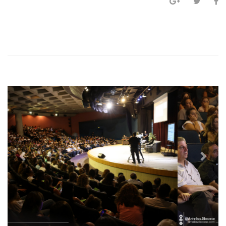
P
N
r
e
e
x
v
t
i
o
u
s