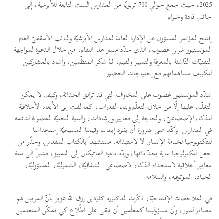
2025، حيث جمع حوالي 700 تربويّا من المدارس الست التابعة للأبرشية، إلى
جانب قادة وخبراء.
إفتتح المؤتمر المسؤول عن الإدارة العامة لمدارس الأبرشيّة والنائب الأسقفيّ العام
المونسنيور شربل غصوب، الذي حدّد مسار هذا اللقاء، من خلال الدعوة لمواجهة
التقنيّات النّاشئة بالمعرفة والتمييز والقيم، ثمّ شكر المنظّمين، وأشاد بالمشاركين
لتكييف مساهماتهم مع إحتياجات الحضور.
شدّد المونسنيور غصوب على المخاوف التي قد ترافق الحداثة، وكيف لا يمكن
التغلّب عليها إلّا من خلال التعلّم وبناء القدرات، كما لفت إلى الأبعاد الأخلاقيّة
للذكاء الإصطناعيّ، والحاجة إلى معايير وإرشادات، والبنية التحتيّة المطلوبة لدعمه
في المدارس. وأكّد على ضرورة أن يقود إيماننا وقيمنا المسيحيّة إستخدامنا
للتكنولوجيا لخدمة الإنسان لا لاستبداله. مستشهداً بالكتاب المقدس. وحذّر من
جعل التكنولوجيا غاية بحدّ ذاتها، وردّد دعوة الفاتيكان إلى التمييز، مشيراً إلى ستة
معايير أخلاقية لاستخدام الذكاء الاصطناعي: الشفافيّة، الشموليّة، المسؤوليّة،
الحياد، الموثوقيّة، والسلامة.
في الملاحظات الإفتتاحيّة، ذكّرت الدكتورة كلودين رزق الله عزيز بأنّ المربين هم
مصادر للنور، وأن مسؤوليتنا كمعلّمين أن نبقى على اطّلاع كي نمكّن المتعلمين