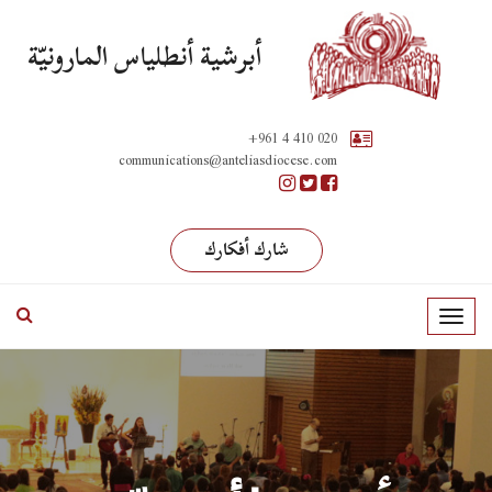
أبرشية أنطلياس المارونيّة
+961 4 410 020
communications@anteliasdiocese.com
شارك أفكارك
T
o
g
g
l
e
n