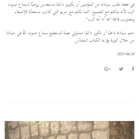
في عظته طلب سيادته من المؤمنين أن يكونوا دائمًا مستعدين روحيّا لسماع صوت
الرب لأنه يتكلم مع الجميع. كما تكلم مع مريم التي كانت مستعدّة للإصغاء
وتجاوبت قائلة "ها أنا أمة الرب".
ختم سيادته داعيًا أن نكون دائمًا مملوئي نعمة لنستطيع سماع صوت الله في حياتنا
من خلال التوبة وقراءة الكتاب المقدّس.
2025-06-24
P
N
r
e