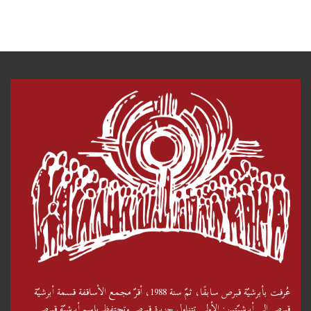
عُرفت بأبرشيّة قبرص سابقًا، ثمّ سنة 1988، أقرّ مجمع الأساقفة قسمة أبرشيّة
قبرص إلى أبرشيّتين: الأولى تتناول جزيرة قبرص وتحتفظ باسم أبرشيّة قبرص