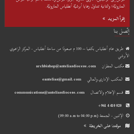
المارونيّة؛ والثانية تتناول رعايا أبرشيّة أنطلياس المارونيّة.
إقرأ المزيد
إتّصل بنا
طريق عام أنطلياس بكفيا – 100 م صعودًا من ساحة أنطلياس - المركز الراعوي
الأبرشي
مكتب المطران
archbishop@anteliasdiocese.com
المكتب الإداري والمالي
eantelias@gmail.com
قسم الإعلام والاتصال
communications@anteliasdiocese.com
+961 4 410 020
الإثنين - الجمعة
(09:00 a.m to 04:00 p.m)
موقعنا على الخريطة