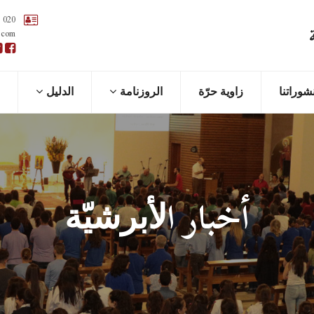
 020
.com
شوراتنا
زاوية حرّة
الروزنامة
اﻟﺪﻟﻴﻞ
أخبار اﻷﺑﺮﺷﻴّﺔ