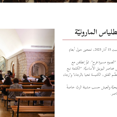
لياس المارونيّة
N
e
x
t
إجتمعت الخوريات في أبرشيّة أنطلياس المارونيّة في لقاء روحيّ يوم السبت 15 آذار 2025، تمحور حول أبعادٍ
لصوم مسيرة فرح". ثمّ إنطلقن مع
 عناصر اليوبيل الأساسيّة: "الكلمة نبع
م القلق، الكنيسة تحيا بالرجاء" و"رجاء
المسيحيّة والعيش حسب مشيئة الربّ خاصةً
عاصر.