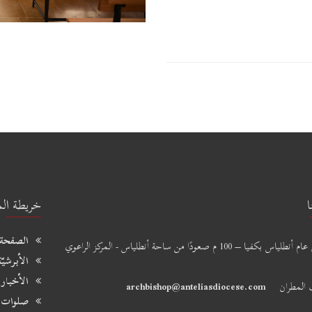
ا
خريطة الم
الصفحة 
طريق عام أنطلياس بكفيا – 100 م صعودًا من ساحة أنطلياس - المركز الراعوي
الأبرشيّة
الأخبار
المطران
archbishop@anteliasdiocese.com
صلوات