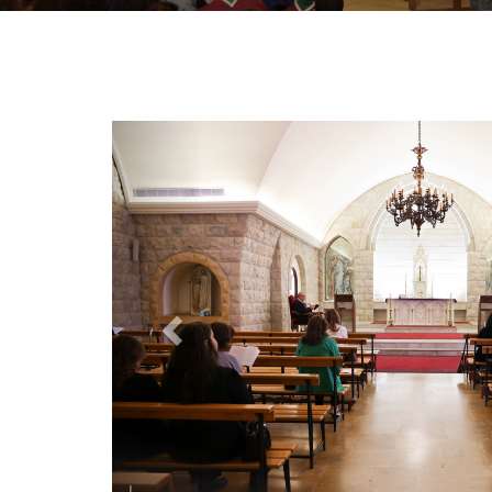
P
r
e
v
i
o
u
s