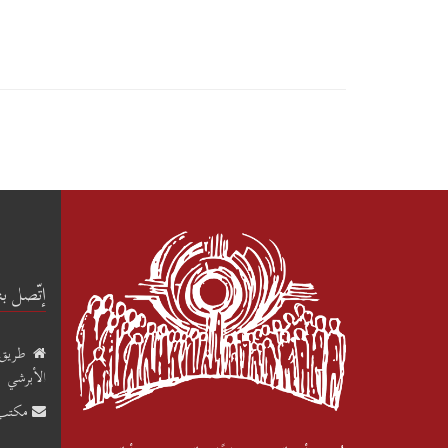
إتّصل بن
الأبرشي
مكتب 