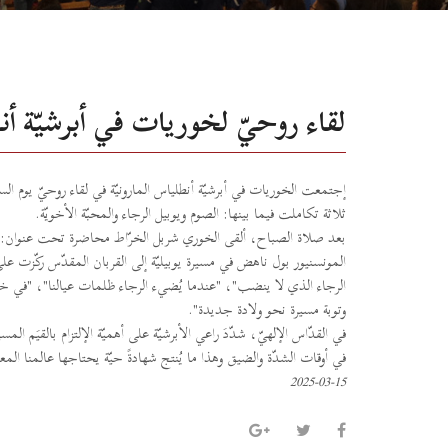
لقاء روحيّ لخوريات في أبرشيّة أنط
ثلاثة تكاملت فيما بينها: الصوم ويوبيل الرجاء والمحبّة الأخويّة.
بعد
صلاة الصباح، ألقى الخوري شربل الخرّاط محاضرة تحت عنوان: "ا
المونسنيور بول ناهض في مسيرة يوبيليّة إلى القربان المقدّس ركّزت على
الرجاء الذي لا ينضب"، "عندما يُضيء الرجاء ظلمات عيالنا"، "في خضّ
وتوبة مسيرة نحو ولادة جديدة".
في القدّاس الإلهيّ، شدّدَ راعي الأبرشيّة على أهميّة الإلتزام بالقيَم 
في أوقات الشدّة والضيق وهذا ما يُنتج شهادةً حيّة يحتاجها عالمنا الم
2025-03-15