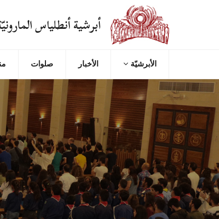
أبرشية أنطلياس المارونيّة
اﻷﺑﺮﺷﻴّﺔ
الأخبار
صلوات
من