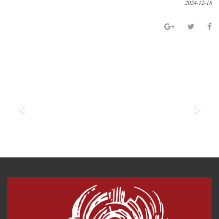
2024-12-18
P
N
r
e
e
x
v
t
i
o
u
s