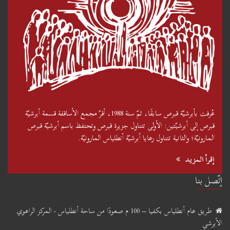
عُرفت بأبرشيّة قبرص سابقًا، ثمّ سنة 1988، أقرّ مجمع الأساقفة قسمة أبرشيّة
قبرص إلى أبرشيّتين: الأولى تتناول جزيرة قبرص وتحتفظ باسم أبرشيّة قبرص
المارونيّة؛ والثانية تتناول رعايا أبرشيّة أنطلياس المارونيّة.
إقرأ المزيد
إتّصل بنا
طريق عام أنطلياس بكفيا – 100 م صعودًا من ساحة أنطلياس - المركز الراعوي
الأبرشي