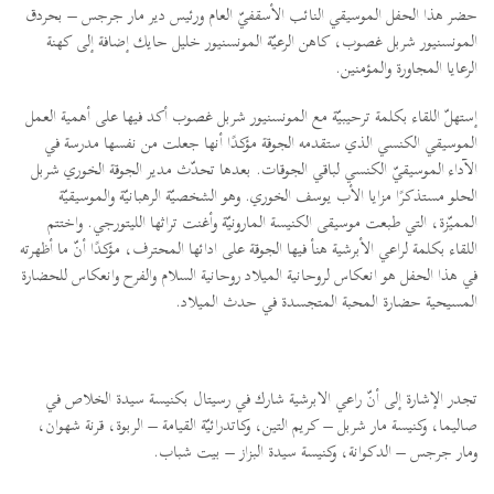
حضر هذا الحفل الموسيقي النائب الأسقفيّ العام ورئيس دير مار جرجس – بحردق
المونسنيور شربل غصوب، كاهن الرعيّة المونسنيور خليل حايك إضافة إلى كهنة
الرعايا المجاورة والمؤمنين.
إستهلّ اللقاء بكلمة ترحيبيّة مع المونسنيور شربل غصوب أكد فيها على أهمية العمل
الموسيقي الكنسي الذي ستقدمه الجوقة مؤكدًا أنها جعلت من نفسها مدرسة في
الآداء الموسيقيّ الكنسي لباقي الجوقات. بعدها تحدّث مدير الجوقة الخوري شربل
الحلو مستذكرًا مزايا الأب يوسف الخوري. وهو الشخصيّة الرهبانيّة والموسيقيّة
المميّزة، التي طبعت موسيقى الكنيسة المارونيّة وأغنت تراثها الليتورجي. واختتم
اللقاء بكلمة لراعي الأبرشية هنأ فيها الجوقة على ادائها المحترف، مؤكدًا أنّ ما أظهرته
في هذا الحفل هو انعكاس لروحانية الميلاد روحانية السلام والفرح وانعكاس للحضارة
المسيحية حضارة المحبة المتجسدة في حدث الميلاد.
تجدر الإشارة إلى أنّ راعي الابرشية شارك في رسيتال بكنيسة سيدة الخلاص في
صاليما، وكنيسة مار شربل – كريم التين، وكاتدرائيّة القيامة – الربوة، قرنة شهوان،
ومار جرجس – الدكوانة، وكنيسة سيدة البزاز – بيت شباب.