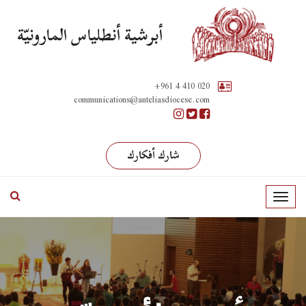
أبرشية أنطلياس المارونيّة
+961 4 410 020
communications@anteliasdiocese.com
شارك أفكارك
T
o
g
g
l
e
n