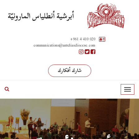
أبرشية أنطلياس المارونيّة
+961 4 410 020
communications@anteliasdiocese.com
شارك أفكارك
T
o
g
g
l
e
n