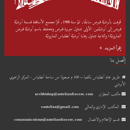
عُرفت بأبرشيّة قبرص سابقًا، ثمّ سنة 1988، أقرّ مجمع الأساقفة قسمة أبرشيّة
قبرص إلى أبرشيّتين: الأولى تتناول جزيرة قبرص وتحتفظ باسم أبرشيّة قبرص
المارونيّة؛ والثانية تتناول رعايا أبرشيّة أنطلياس المارونيّة.
إقرأ المزيد
إتّصل بنا
طريق عام أنطلياس بكفيا – 100 م صعودًا من ساحة أنطلياس - المركز الراعوي
الأبرشي
مكتب المطران
archbishop@anteliasdiocese.com
المكتب الإداري والمالي
eantelias@gmail.com
قسم الإعلام والاتصال
communications@anteliasdiocese.com