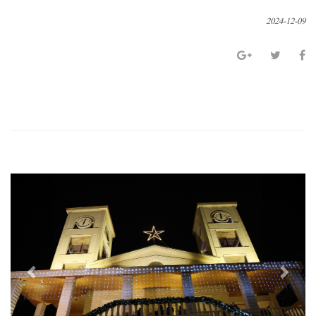
2024-12-09
P
N
r
e
e
x
v
t
i
o
u
s