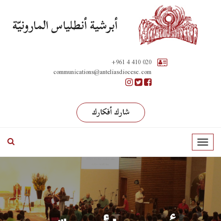
أبرشية أنطلياس المارونيّة
+961 4 410 020
communications@anteliasdiocese.com
شارك أفكارك
T
o
g
g
l
e
n