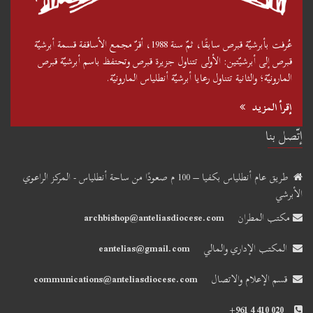
عُرفت بأبرشيّة قبرص سابقًا، ثمّ سنة 1988، أقرّ مجمع الأساقفة قسمة أبرشيّة
قبرص إلى أبرشيّتين: الأولى تتناول جزيرة قبرص وتحتفظ باسم أبرشيّة قبرص
المارونيّة؛ والثانية تتناول رعايا أبرشيّة أنطلياس المارونيّة.
إقرأ المزيد
إتّصل بنا
طريق عام أنطلياس بكفيا – 100 م صعودًا من ساحة أنطلياس - المركز الراعوي
الأبرشي
مكتب المطران
archbishop@anteliasdiocese.com
المكتب الإداري والمالي
eantelias@gmail.com
قسم الإعلام والاتصال
communications@anteliasdiocese.com
+961 4 410 020