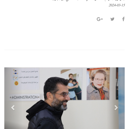
2024-03-15
P
N
r
e
e
x
v
t
i
o
u
s