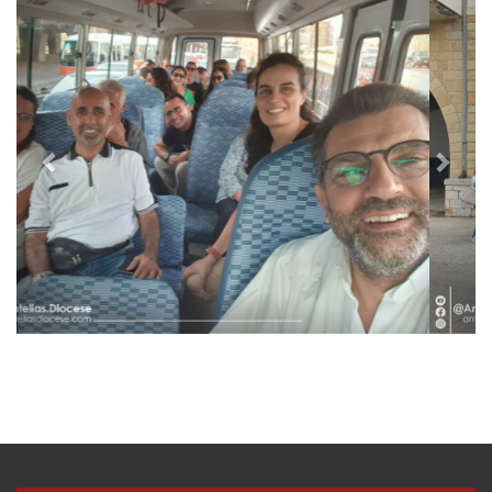
P
N
r
e
e
x
v
t
i
o
u
s