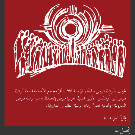
عُرفت بأبرشيّة قبرص سابقًا، ثمّ سنة 1988، أقرّ مجمع الأساقفة قسمة أبرشيّة
قبرص إلى أبرشيّتين: الأولى تتناول جزيرة قبرص وتحتفظ باسم أبرشيّة قبرص
المارونيّة؛ والثانية تتناول رعايا أبرشيّة أنطلياس المارونيّة.
إقرأ المزيد
إتّصل بنا