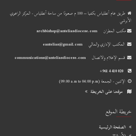
طريق عام أنطلياس بكفيا – 100 م صعودًا من ساحة أنطلياس - المركز الراعوي
الأبرشي
مكتب المطران
archbishop@anteliasdiocese.com
المكتب الإداري والمالي
eantelias@gmail.com
قسم الإعلام والاتصال
communications@anteliasdiocese.com
+961 4 410 020
الإثنين - الجمعة
(09:00 a.m to 04:00 p.m)
موقعنا على الخريطة
خريطة الموقع
الصفحة الرئيسية
الأبرشيّة