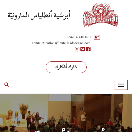
أبرشية أنطلياس المارونيّة
+961 4 410 020
communications@anteliasdiocese.com
شارك أفكارك
T
o
g
g
l
e
n