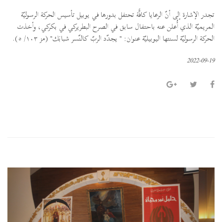
تجدر الإشارة إلى أنّ الرعايا كافًّة تحتفل بدورها في يوبيل تأسيس الحركة الرسوليّة
المريميّة الذي أُعلن عنه باحتفال سابق في الصرح البطريركي في بكركي، وأخذت
الحركة الرسوليّة لسنتها اليوبيليّة عنوان: " يجدّد الربّ كالنّسر شبابَك" (مز ١٠٣/ ٥).
2022-09-19
P
N
r
e
e
x
v
t
i