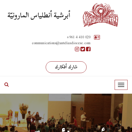
أبرشية أنطلياس المارونيّة
+961 4 410 020
communications@anteliasdiocese.com
شارك أفكارك
T
o
g
g
l
e
n