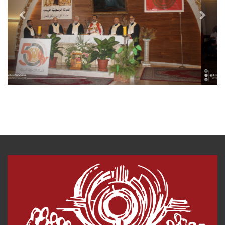
o
u
s