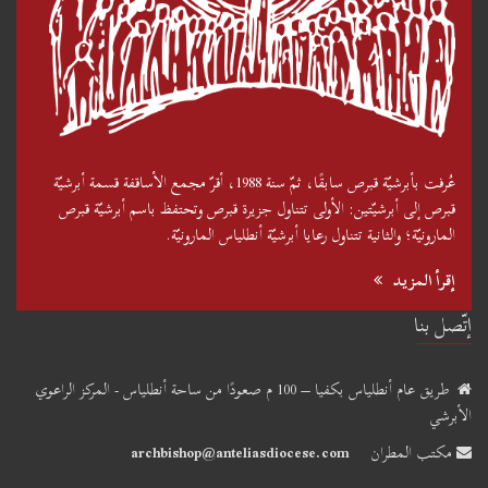
عُرفت بأبرشيّة قبرص سابقًا، ثمّ سنة 1988، أقرّ مجمع الأساقفة قسمة أبرشيّة
قبرص إلى أبرشيّتين: الأولى تتناول جزيرة قبرص وتحتفظ باسم أبرشيّة قبرص
المارونيّة؛ والثانية تتناول رعايا أبرشيّة أنطلياس المارونيّة.
إقرأ المزيد
إتّصل بنا
طريق عام أنطلياس بكفيا – 100 م صعودًا من ساحة أنطلياس - المركز الراعوي
الأبرشي
مكتب المطران
archbishop@anteliasdiocese.com