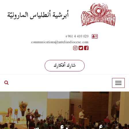
أبرشية أنطلياس المارونيّة
+961 4 410 020
communications@anteliasdiocese.com
شارك أفكارك
T
o
g
g
l
e
n