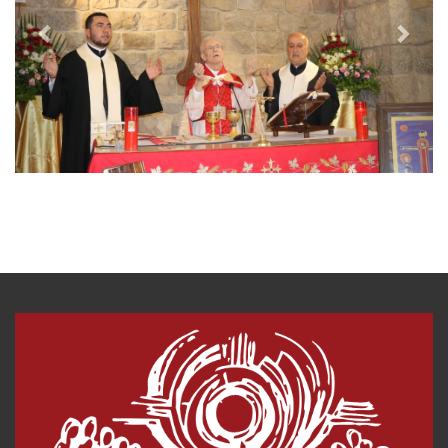
i
o
u
s