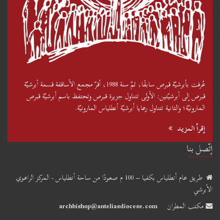
عُرفت بأبرشيّة قبرص سابقًا، ثمّ سنة 1988، أقرّ مجمع الأساقفة قسمة أبرشيّة
قبرص إلى أبرشيّتين: الأولى تتناول جزيرة قبرص وتحتفظ باسم أبرشيّة قبرص
المارونيّة؛ والثانية تتناول رعايا أبرشيّة أنطلياس المارونيّة.
إقرأ المزيد
إتّصل بنا
طريق عام أنطلياس بكفيا – 100 م صعودًا من ساحة أنطلياس - المركز الراعوي
الأبرشي
مكتب المطران
archbishop@anteliasdiocese.com