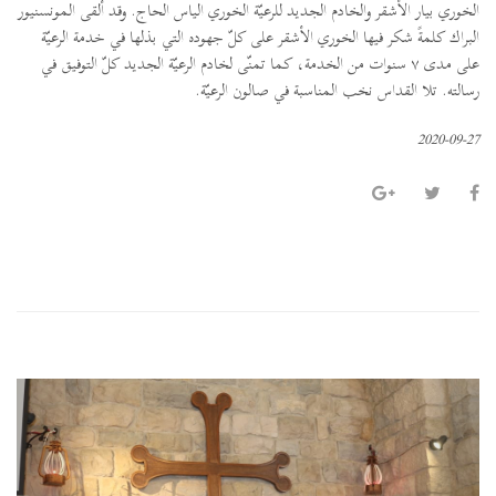
الخوري بيار الأشقر والخادم الجديد للرعيّة الخوري الياس الحاج. وقد ألقى المونسنيور
البراك كلمةً شكر فيها الخوري الأشقر على كلّ جهوده التي بذلها في خدمة الرعيّة
على مدى ٧ سنوات من الخدمة، كما تمنّى لخادم الرعيّة الجديد كلّ التوفيق في
رسالته. تلا القداس نخب المناسبة في صالون الرعيّة.
2020-09-27
P
N
r
e
e
x
v
t